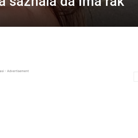
ka saznala da ima rak
asi - Advertisement