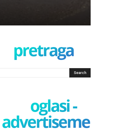
pretraga
oglasi -
advertisement