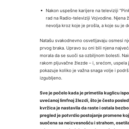
Nakon uspešne karijere na televiziji “Pink”
rad na Radio-televiziji Vojvodine. Njena
nevolja kroz koje je prošla, a koje su je 
Natašu svakodnevno osvetljavaju osmesi njen
prvog braka. Upravo su oni bili njena najve
morala da se suoči sa ozbiljnom bolesti. Nai
rakom pljuvačne žlezde – i, srećom, uspela j
pokazuje koliko je važna snaga volje i podrš
izgubljeno.
Sve je počelo kada je primetila kuglicu ispod
uvećanoj limfnoj žlezdi, što je često posle
kvržica je nastavila da raste i ostala bezbol
pregled je potvrdio postojanje promene koja 
suočena sa neizvesnošću i strahom, osetila