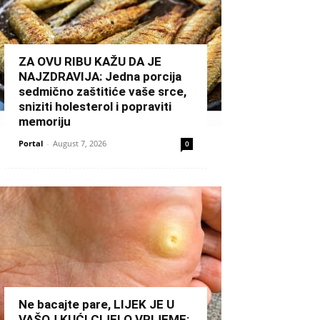
ZA OVU RIBU KAŽU DA JE
NAJZDRAVIJA: Jedna porcija
sedmično zaštitiće vaše srce,
sniziti holesterol i popraviti
memoriju
Portal
-
August 7, 2026
0
Ne bacajte pare, LIJEK JE U
VAŠOJ KUĆI CIJELO VRIJEME: