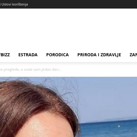
i Uslovi korištenja
BIZZ
ESTRADA
PORODICA
PRIRODA I ZDRAVLJE
ZA
ke preglede, a onda sam jedan dan...