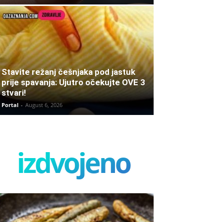
Stavite režanj češnjaka pod jastuk
prije spavanja: Ujutro očekujte OVE 3
stvari!
Portal
-
August 6, 2026
izdvojeno