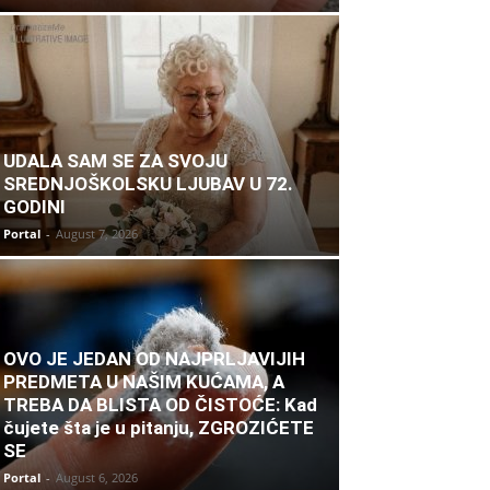
UDALA SAM SE ZA SVOJU
SREDNJOŠKOLSKU LJUBAV U 72.
GODINI
Portal
-
August 7, 2026
OVO JE JEDAN OD NAJPRLJAVIJIH
PREDMETA U NAŠIM KUĆAMA, A
TREBA DA BLISTA OD ČISTOĆE: Kad
čujete šta je u pitanju, ZGROZIĆETE
SE
Portal
-
August 6, 2026