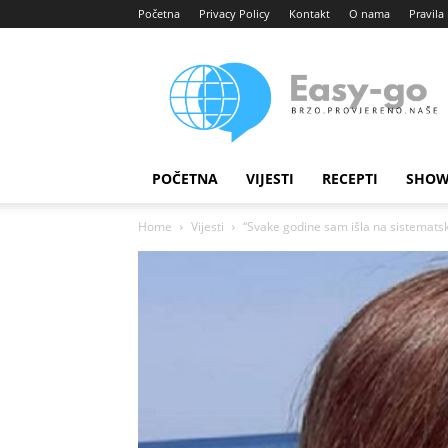
Početna
Privacy Policy
Kontakt
O nama
Pravila 
Easy
portal
POČETNA
VIJESTI
RECEPTI
SHOW
Home
Vijesti
“Svake godine sam išla na sistemats