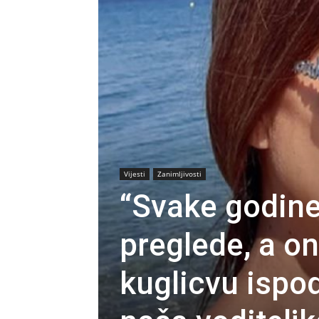
Vijesti
Zanimljivosti
“Svake godine
preglede, a o
kuglicvu ispod