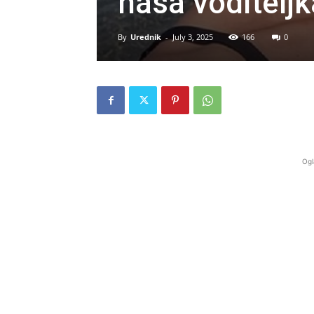
naša voditelj
By
Urednik
-
July 3, 2025
166
0
Ogl