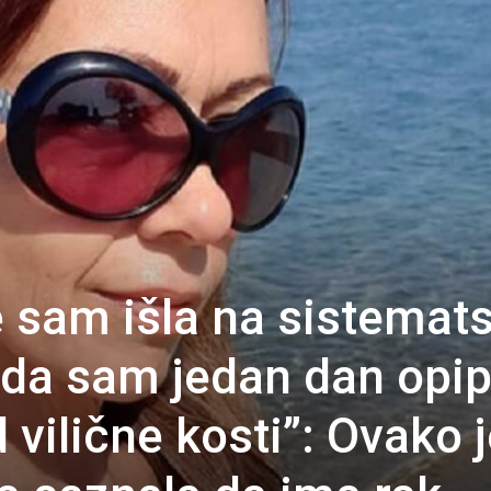
 sam išla na sistemat
nda sam jedan dan opip
 vilične kosti”: Ovako 