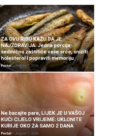
ZA OVU RIBU KAŽU DA JE
NAJZDRAVIJA: Jedna porcija
sedmično zaštitiće vaše srce, sniziti
holesterol i popraviti memoriju
Portal
-
August 7, 2026
Ne bacajte pare, LIJEK JE U VAŠOJ
KUĆI CIJELO VRIJEME: UKLONITE
KURIJE OKO ZA SAMO 2 DANA
Portal
-
August 7, 2026