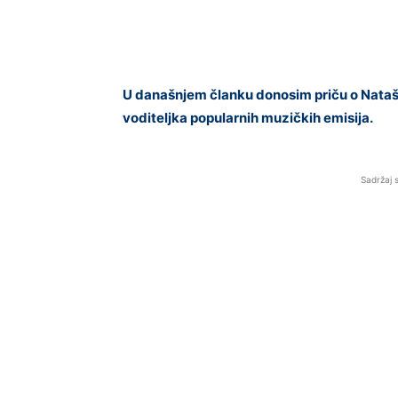
U današnjem članku donosim priču o Nataši 
voditeljka popularnih muzičkih emisija.
Sadržaj 