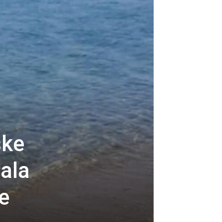
ske
ala
je