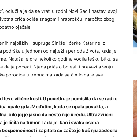
, odlučila je da se vrati u rodni Novi Sad i nastavi svoj
 životna priča odiše snagom i hrabrošću, naročito zbog
dodatno ojačale.
ih najbližih – supruga Siniše i ćerke Katarine iz
ća podrška u jednom od najtežih perioda života, kada je
me, Nataša je pre nekoliko godina vodila tešku bitku sa
e da je pobedi. Njena priča o bolesti i prevazilaženju
ka porodice u trenucima kada se činilo da je sve
 leve vilične kosti. U početku je pomislila da se radi o
dica upale grla. Međutim, kada se upala povukla, a
na, bilo joj je jasno da nešto nije u redu. Ultrazvučni
je ličila na tumor. Tada je, kao i svaka osoba
 bespomoćnost i zapitala se zašto je baš nju zadesila