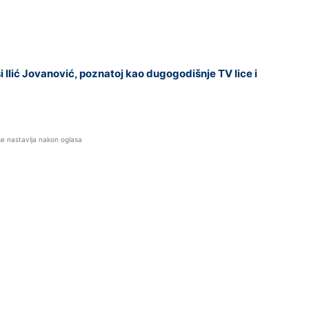
Ilić Jovanović, poznatoj kao dugogodišnje TV lice i
se nastavlja nakon oglasa