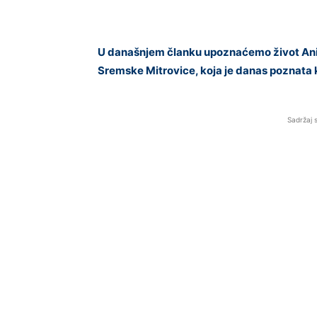
U današnjem članku upoznaćemo život Ani
Sremske Mitrovice, koja je danas poznata k
Sadržaj 