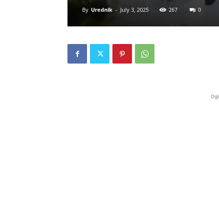
By
Urednik
-
July 3, 2025
267
0
Ogl