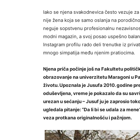
Iako se njena svakodnevica često vezuje za 
nije žena koja se samo oslanja na porodičn
neguje sopstvenu profesionalnu nezavisnost
modni magazin, a svoj posao uspešno balan
Instagram profilu rado deli trenutke iz priva
mnogo simpatija među njenim pratiocima.
Njena priča počinje još na Fakultetu politič
obrazovanje na univerzitetu Maragoni u Par
životu. Upoznala je Jusufa 2010. godine prek
oduševljena, vreme je pokazalo da su savrš
urezan u sećanju – Jusuf ju je zaprosio to
ugledala pitanje: “Da li bi se udala za men
veza protkana originalnošću i pažnjom.