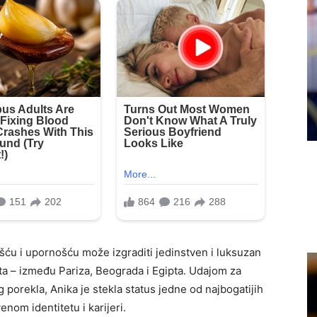
šću i upornošću može izgraditi jedinstven i luksuzan
nenta – između Pariza, Beograda i Egipta. Udajom za
 porekla, Anika je stekla status jedne od najbogatijih
enom identitetu i karijeri.