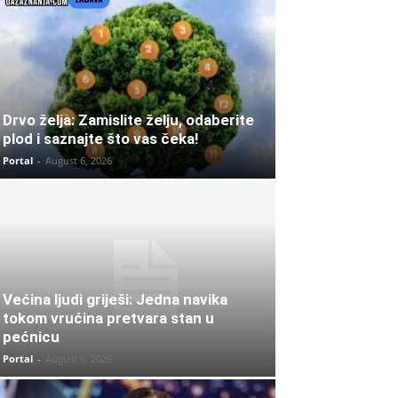
Drvo želja: Zamislite želju, odaberite
plod i saznajte što vas čeka!
Portal
-
August 6, 2026
Većina ljudi griješi: Jedna navika
tokom vrućina pretvara stan u
pećnicu
Portal
-
August 6, 2026