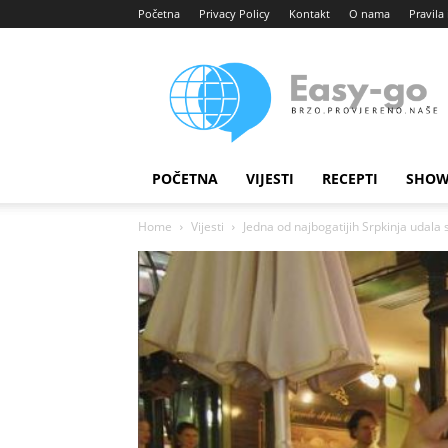
Početna
Privacy Policy
Kontakt
O nama
Pravila 
Easy
portal
POČETNA
VIJESTI
RECEPTI
SHOW
Home
Vijesti
Jedna od najbogatijih Srpkinja udala s