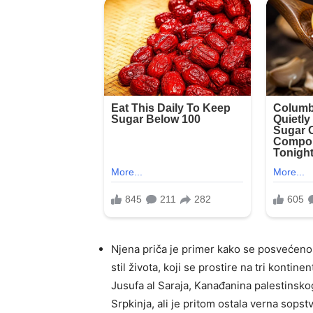
Njena priča je primer kako se posvećeno
stil života, koji se prostire na tri konti
Jusufa al Saraja, Kanađanina palestinskog
Srpkinja, ali je pritom ostala verna sopstv