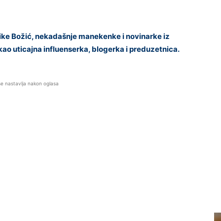
ke Božić, nekadašnje manekenke i novinarke iz
ao uticajna influenserka, blogerka i preduzetnica.
se nastavlja nakon oglasa