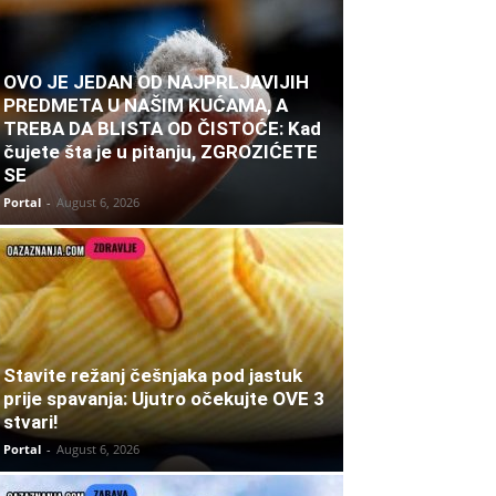
OVO JE JEDAN OD NAJPRLJAVIJIH
PREDMETA U NAŠIM KUĆAMA, A
TREBA DA BLISTA OD ČISTOĆE: Kad
čujete šta je u pitanju, ZGROZIĆETE
SE
Portal
-
August 6, 2026
Stavite režanj češnjaka pod jastuk
prije spavanja: Ujutro očekujte OVE 3
stvari!
Portal
-
August 6, 2026