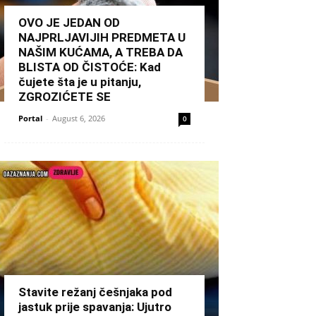
OVO JE JEDAN OD
NAJPRLJAVIJIH PREDMETA U
NAŠIM KUĆAMA, A TREBA DA
BLISTA OD ČISTOĆE: Kad
čujete šta je u pitanju,
ZGROZIĆETE SE
Portal
-
August 6, 2026
0
Stavite režanj češnjaka pod
jastuk prije spavanja: Ujutro