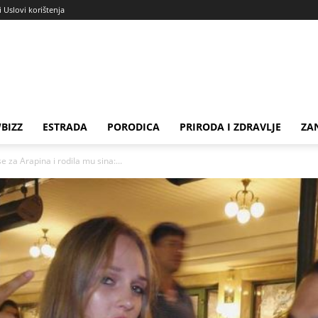
i Uslovi korištenja
BIZZ
ESTRADA
PORODICA
PRIRODA I ZDRAVLJE
ZA
e za Arapina i rodila mu sina:...