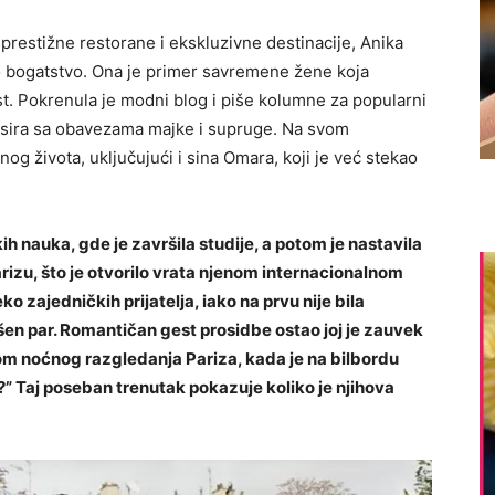
prestižne restorane i ekskluzivne destinacije, Anika
o bogatstvo. Ona je primer savremene žene koja
. Pokrenula je modni blog i piše kolumne za popularni
sira sa obavezama majke i supruge. Na svom
tnog života, uključujući i sina Omara, koji je već stekao
kih nauka, gde je završila studije, a potom je nastavila
izu, što je otvorilo vrata njenom internacionalnom
o zajedničkih prijatelja, iako na prvu nije bila
en par. Romantičan gest prosidbe ostao joj je zauvek
kom noćnog razgledanja Pariza, kada je na bilbordu
e?” Taj poseban trenutak pokazuje koliko je njihova