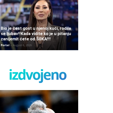
Bio je čest gost u njenoj kući, rodila
se ljubav!!Kada vidite ko je u pitanju
zanijemit ćete od Š0KA!!!
Portal
-
August 6, 2026
izdvojeno