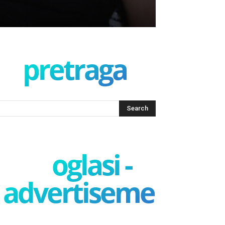
pretraga
oglasi -
advertisement