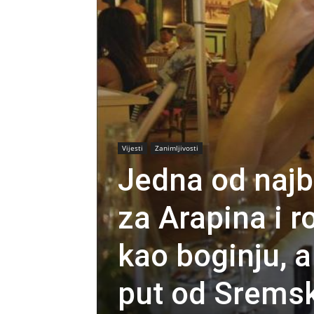
Vijesti
Zanimljivosti
Jedna od najbo
za Arapina i ro
kao boginju, a
put od Sremsk