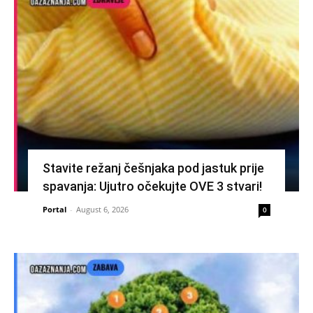
Stavite režanj češnjaka pod jastuk prije
spavanja: Ujutro očekujte OVE 3 stvari!
Portal
-
August 6, 2026
0