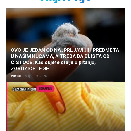
OVO JE JEDAN OD NAJPRLJAVIJIH PREDMETA
U NAŠIM KUĆAMA, A TREBA DA BLISTA OD
ČISTOĆE: Kad čujete šta je u pitanju,
ZGROZIĆETE SE
Portal
-
August 6, 2026