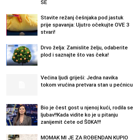
SE
Stavite režanj češnjaka pod jastuk
prije spavanja: Ujutro očekujte OVE 3
stvari!
Drvo želja: Zamislite želju, odaberite
plod i saznajte što vas čeka!
Većina ljudi griješi: Jedna navika
tokom vrućina pretvara stan u pećnicu
Bio je čest gost u njenoj kući, rodila se
ljubav!!Kada vidite ko je u pitanju
zanijemit ćete od Š0KA!!!
MOMAK MI JE ZA ROĐENDAN KUPIO