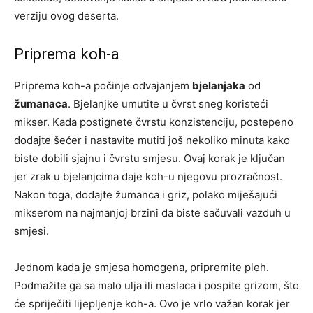
verziju ovog deserta.
Priprema koh-a
Priprema koh-a počinje odvajanjem
bjelanjaka
od
žumanaca
. Bjelanjke umutite u čvrst sneg koristeći
mikser. Kada postignete čvrstu konzistenciju, postepeno
dodajte šećer i nastavite mutiti još nekoliko minuta kako
biste dobili sjajnu i čvrstu smjesu. Ovaj korak je ključan
jer zrak u bjelanjcima daje koh-u njegovu prozračnost.
Nakon toga, dodajte žumanca i griz, polako miješajući
mikserom na najmanjoj brzini da biste sačuvali vazduh u
smjesi.
Jednom kada je smjesa homogena, pripremite pleh.
Podmažite ga sa malo ulja ili maslaca i pospite grizom, što
će spriječiti lijepljenje koh-a. Ovo je vrlo važan korak jer