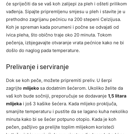
će spriječiti da se vaš koh zalijepi za pleh i ošteti prilikom
vađenja. Sipajte pripremljenu smjesu u pleh i stavite je u
prethodno zagrijanu pećnicu na 200 stepeni Celzijusa.
Koh je spreman kada porumeni i počne se odvajati od
ivica pleha, što obično traje oko 20 minuta. Tokom
pečenja, izbjegavajte otvaranje vrata pećnice kako ne bi
došlo do naglog pada temperature.
Prelivanje i serviranje
Dok se koh peče, možete pripremiti preliv. U šerpi
zagrijte
mlijeko
sa dodatnim šećerom. Ukoliko želite da
vaš koh bude sočniji, preporučuje se dodavanje
1,5 litara
mlijeka
i još 3 kašike šećera. Kada mlijeko proključa,
smanjite temperaturu i pustite da se lagano kuha nekoliko
minuta kako bi se šećer potpuno otopio. Kada je koh
pečen, pažljivo ga prelijte toplim mlijekom koristeći