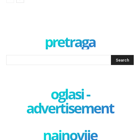
pretraga
oglasi -
advertisement
najnovije