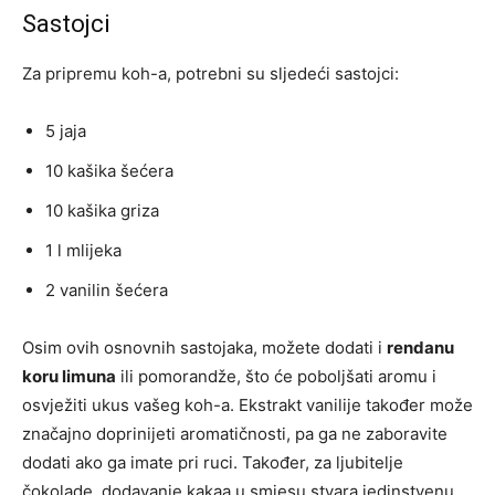
Sastojci
Za pripremu koh-a, potrebni su sljedeći sastojci:
5 jaja
10 kašika šećera
10 kašika griza
1 l mlijeka
2 vanilin šećera
Osim ovih osnovnih sastojaka, možete dodati i
rendanu
koru limuna
ili pomorandže, što će poboljšati aromu i
osvježiti ukus vašeg koh-a. Ekstrakt vanilije također može
značajno doprinijeti aromatičnosti, pa ga ne zaboravite
dodati ako ga imate pri ruci. Također, za ljubitelje
čokolade, dodavanje kakaa u smjesu stvara jedinstvenu