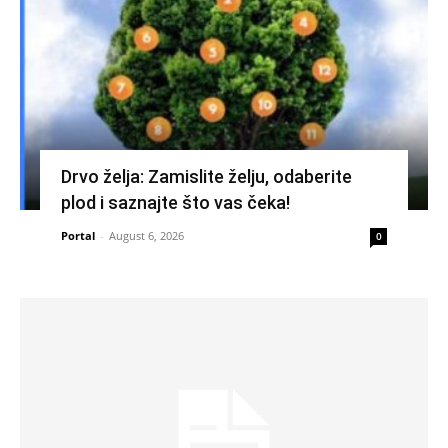
Drvo želja: Zamislite želju, odaberite
plod i saznajte što vas čeka!
Portal
-
August 6, 2026
0