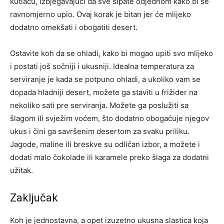
kutlaču, izbjegavajući da sve sipate odjednom kako bi se
ravnomjerno upio. Ovaj korak je bitan jer će mlijeko
dodatno omekšati i obogatiti desert.
Ostavite koh da se ohladi, kako bi mogao upiti svo mlijeko
i postati još sočniji i ukusniji. Idealna temperatura za
serviranje je kada se potpuno ohladi, a ukoliko vam se
dopada hladniji desert, možete ga staviti u frižider na
nekoliko sati pre serviranja.
Možete ga poslužiti sa
šlagom ili svježim voćem, što dodatno obogaćuje njegov
ukus i čini ga savršenim desertom za svaku priliku.
Jagode, maline ili breskve su odličan izbor, a možete i
dodati malo čokolade ili karamele preko šlaga za dodatni
užitak.
Zaključak
Koh je jednostavna, a opet izuzetno ukusna slastica koja