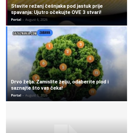
Stavite režanj češnjaka pod jastuk prije
spavanja: Ujutro očekujte OVE 3 stvari!
Portal
-
August 6, 2026
Drvo želja: Zamislite želju, odaberite plod i
saznajte što vas čeka!
Portal
-
August 6, 2026