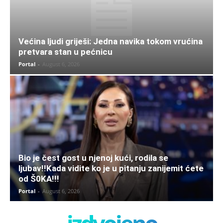
Većina ljudi griješi: Jedna navika tokom vrućina
pretvara stan u pećnicu
Portal
-
August 6, 2026
Bio je čest gost u njenoj kući, rodila se
ljubav!!Kada vidite ko je u pitanju zanijemit ćete
od Š0KA!!!
Portal
-
August 6, 2026