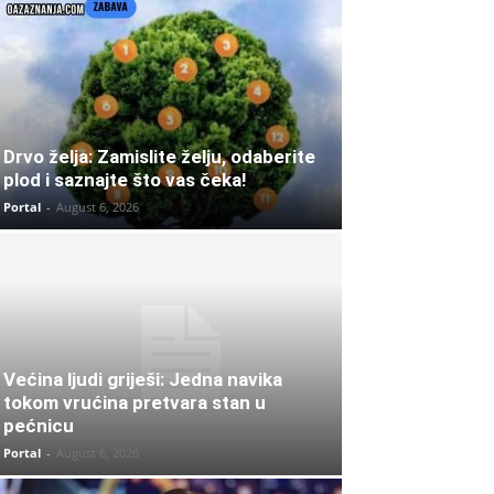
Drvo želja: Zamislite želju, odaberite
plod i saznajte što vas čeka!
Portal
-
August 6, 2026
Većina ljudi griješi: Jedna navika
tokom vrućina pretvara stan u
pećnicu
Portal
-
August 6, 2026