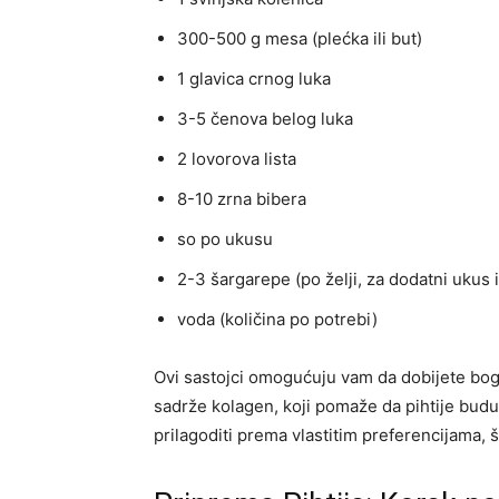
300-500 g mesa (plećka ili but)
1 glavica crnog luka
3-5 čenova belog luka
2 lovorova lista
8-10 zrna bibera
so po ukusu
2-3 šargarepe (po želji, za dodatni ukus i
voda (količina po potrebi)
Ovi sastojci omogućuju vam da dobijete bogat
sadrže kolagen, koji pomaže da pihtije budu
prilagoditi prema vlastitim preferencijama,