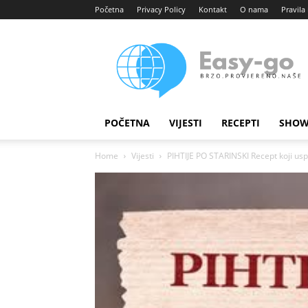
Početna
Privacy Policy
Kontakt
O nama
Pravila 
Easy
portal
POČETNA
VIJESTI
RECEPTI
SHOW
Home
Vijesti
PIHTIJE PO STARINSKI Recept koji usp