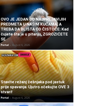
OVO JE JEDAN OD NAJPRLJAVIJIH
PREDMETA U NAŠIM KUĆAMA, A
TREBA DA BLISTA OD ČISTOĆE: Kad
čujete šta je u pitanju, ZGROZIĆETE
SE
Portal
-
August 6, 2026
Stavite režanj češnjaka pod jastuk
prije spavanja: Ujutro očekujte OVE 3
stvari!
Portal
-
August 6, 2026