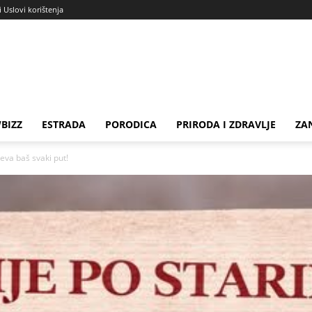
i Uslovi korištenja
BIZZ
ESTRADA
PORODICA
PRIRODA I ZDRAVLJE
ZA
eva baš svaki put!