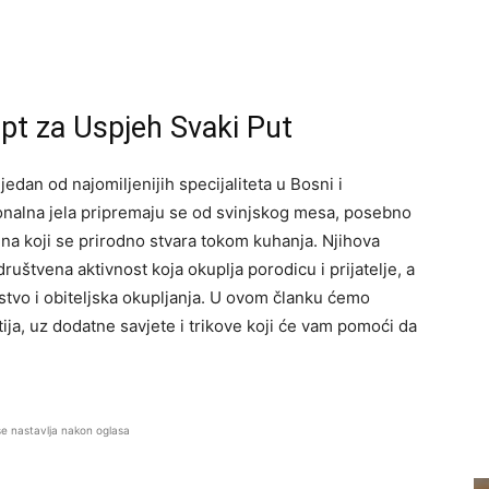
ept za Uspjeh Svaki Put
 jedan od najomiljenijih specijaliteta u Bosni i
cionalna jela pripremaju se od svinjskog mesa, posebno
tina koji se prirodno stvara tokom kuhanja. Njihova
ruštvena aktivnost koja okuplja porodicu i prijatelje, a
jstvo i obiteljska okupljanja. U ovom članku ćemo
ija, uz dodatne savjete i trikove koji će vam pomoći da
se nastavlja nakon oglasa