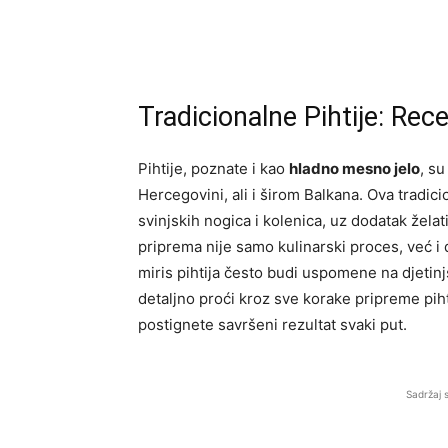
Tradicionalne Pihtije: Rec
Pihtije, poznate i kao
hladno mesno jelo
, su
Hercegovini, ali i širom Balkana. Ova tradi
svinjskih nogica i kolenica, uz dodatak žela
priprema nije samo kulinarski proces, već i d
miris pihtija često budi uspomene na djetin
detaljno proći kroz sve korake pripreme piht
postignete savršeni rezultat svaki put.
Sadržaj 