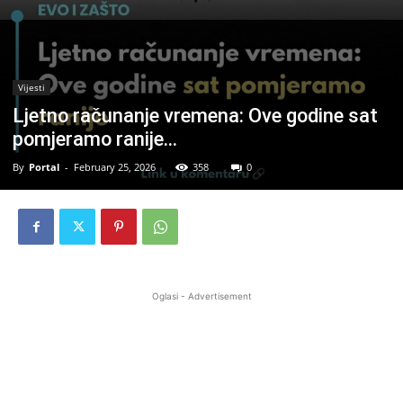
Vijesti
Ljetno računanje vremena: Ove godine sat
pomjeramo ranije…
By
Portal
-
February 25, 2026
358
0
Oglasi - Advertisement