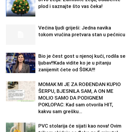
plod i saznajte što vas čeka!
Većina ljudi griješi: Jedna navika
tokom vrućina pretvara stan u pećnicu
Bio je čest gost u njenoj kući, rodila se
ljubav!!Kada vidite ko je u pitanju
zanijemit ćete od Š0KA!!!
MOMAK MI JE ZA ROĐENDAN KUPIO
ŠERPU, BJESNILA SAM, A ON ME
MOLIO SAMO DA PODIGNEM
POKLOPAC: Kad sam otvorila HIT,
kakvu sam grešku...
PVC stolarija će sijati kao nova! Ovim