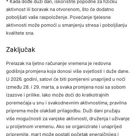
* Kada dođe duži dan, iskoristite popodne za fizičku
aktivnost ili boravak na otvorenom, što će dodatno
poboljšati vaše raspoloženje. Povećanje tjelesne
aktivnosti može pomoći u smanjenju stresa i poboljšanju
kvalitete sna.
Zaključak
Prelazak na ljetno računanje vremena je redovna
godišnja promjena koja donosi više svjetlosti i duže dane.
U 2026. godini, satovi će biti pomjereni unaprijed u noći
između 28. i 29. marta, a svaka promjena nosi sa sobom
izazove i prilike. Iako može doći do kratkotrajnih
poremećaja u snu i svakodnevnim aktivnostima, pravilna
priprema može olakšati prilagodbu. Duži dani pružaju
više mogućnosti za vanjske aktivnosti, druženja i uživanje
u proljetnom vremenu. Ako se organizirate i unaprijed
pripremite, mart može postati početak energičnijeg i