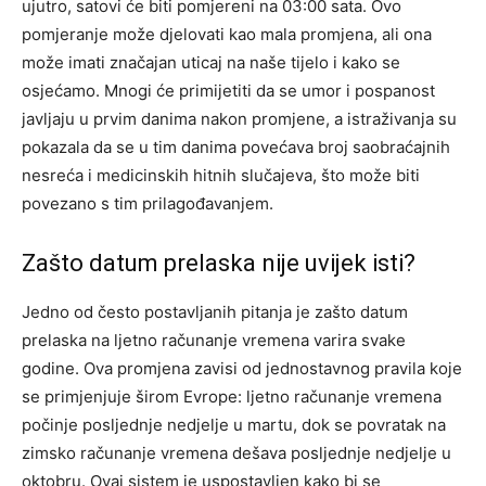
ujutro, satovi će biti pomjereni na 03:00 sata. Ovo
pomjeranje može djelovati kao mala promjena, ali ona
može imati značajan uticaj na naše tijelo i kako se
osjećamo. Mnogi će primijetiti da se umor i pospanost
javljaju u prvim danima nakon promjene, a istraživanja su
pokazala da se u tim danima povećava broj saobraćajnih
nesreća i medicinskih hitnih slučajeva, što može biti
povezano s tim prilagođavanjem.
Zašto datum prelaska nije uvijek isti?
Jedno od često postavljanih pitanja je zašto datum
prelaska na ljetno računanje vremena varira svake
godine. Ova promjena zavisi od jednostavnog pravila koje
se primjenjuje širom Evrope: ljetno računanje vremena
počinje posljednje nedjelje u martu, dok se povratak na
zimsko računanje vremena dešava posljednje nedjelje u
oktobru. Ovaj sistem je uspostavljen kako bi se