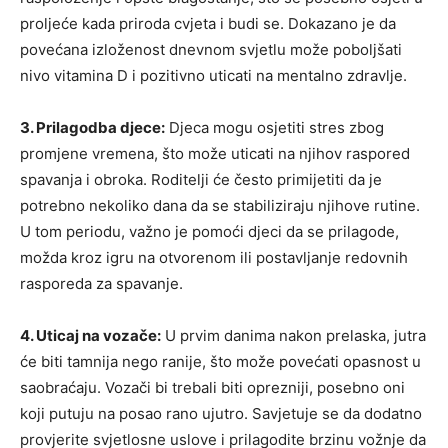
proljeće kada priroda cvjeta i budi se. Dokazano je da
povećana izloženost dnevnom svjetlu može poboljšati
nivo vitamina D i pozitivno uticati na mentalno zdravlje.
3. Prilagodba djece:
Djeca mogu osjetiti stres zbog
promjene vremena, što može uticati na njihov raspored
spavanja i obroka. Roditelji će često primijetiti da je
potrebno nekoliko dana da se stabiliziraju njihove rutine.
U tom periodu, važno je pomoći djeci da se prilagode,
možda kroz igru na otvorenom ili postavljanje redovnih
rasporeda za spavanje.
4. Uticaj na vozače:
U prvim danima nakon prelaska, jutra
će biti tamnija nego ranije, što može povećati opasnost u
saobraćaju. Vozači bi trebali biti oprezniji, posebno oni
koji putuju na posao rano ujutro. Savjetuje se da dodatno
provjerite svjetlosne uslove i prilagodite brzinu vožnje da