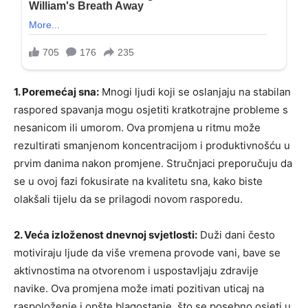
1. Poremećaj sna:
Mnogi ljudi koji se oslanjaju na stabilan
raspored spavanja mogu osjetiti kratkotrajne probleme s
nesanicom ili umorom. Ova promjena u ritmu može
rezultirati smanjenom koncentracijom i produktivnošću u
prvim danima nakon promjene. Stručnjaci preporučuju da
se u ovoj fazi fokusirate na kvalitetu sna, kako biste
olakšali tijelu da se prilagodi novom rasporedu.
2. Veća izloženost dnevnoj svjetlosti:
Duži dani često
motiviraju ljude da više vremena provode vani, bave se
aktivnostima na otvorenom i uspostavljaju zdravije
navike. Ova promjena može imati pozitivan uticaj na
raspoloženje i opšte blagostanje, što se posebno osjeti u