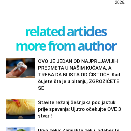
2026.
related articles
more from author
OVO JE JEDAN OD NAJPRLJAVIJIH
PREDMETA U NAŠIM KUĆAMA, A
TREBA DA BLISTA OD ČISTOĆE: Kad
čujete šta je u pitanju, ZGROZIĆETE
SE
Stavite režanj češnjaka pod jastuk
prije spavanja: Ujutro očekujte OVE 3
stvari!
Drvo želja: Zamislite želju, odaberite