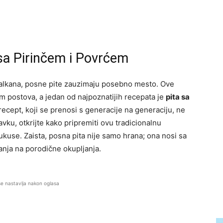
sa Pirinčem i Povrćem
Balkana, posne pite zauzimaju posebno mesto. Ove
m postova, a jedan od najpoznatijih recepata je
pita sa
 recept, koji se prenosi s generacije na generaciju, ne
avku, otkrijte kako pripremiti ovu tradicionalnu
je ukuse. Zaista, posna pita nije samo hrana; ona nosi sa
anja na porodične okupljanja.
se nastavlja nakon oglasa