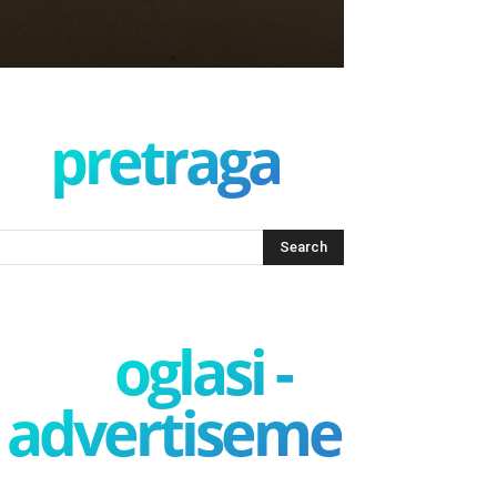
pretraga
oglasi -
advertisement