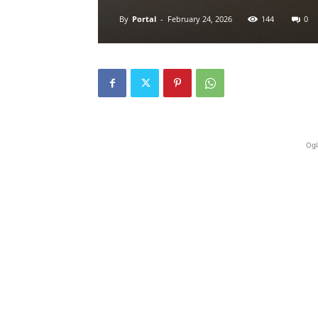
By
Portal
-
February 24, 2026
144
0
Ogl