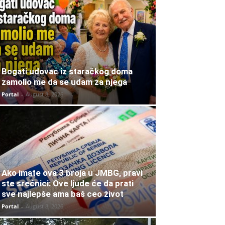
Bogati udovac iz staračkog doma
zamolio me da se udam za njega
Portal
-
August 8, 2026
Ako imate ova 3 broja u JMBG, pravi
ste srećnici: Ove ljude će da prati
sve najlepše ama baš ceo život
Portal
-
August 8, 2026