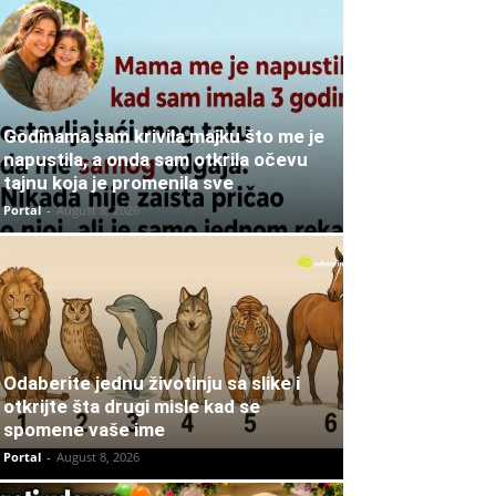
Godinama sam krivila majku što me je
napustila, a onda sam otkrila očevu
tajnu koja je promenila sve
Portal
-
August 8, 2026
Odaberite jednu životinju sa slike i
otkrijte šta drugi misle kad se
spomene vaše ime
Portal
-
August 8, 2026