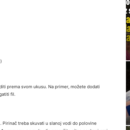
)
goditi prema svom ukusu. Na primer, možete dodati
titi fil.
a
. Pirinač treba skuvati u slanoj vodi do polovine