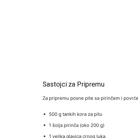
Sastojci za Pripremu
Za pripremu posne pite sa pirinčem i povrće
500 g tankih kora za pitu
1 šolja pirinča (oko 200 g)
1 velika glavica crnog luka