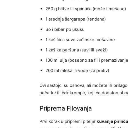
250 g blitve ili spanaća (može i mešano)
1 srednja šargarepa (rendana)
So i biber po ukusu
1 kašičica suve začinske mešavine
1 kašika peršuna (suvi ili sveži)
100 ml ulja (posebno za fil i premazivanje
200 ml mleka ili vode (za preliv)
Ovi sastojci su osnova, ali možete ih prila
pečurke ili čak krompir, koji će dodatno oboga
Priprema Filovanja
Prvi korak u pripremi pite je
kuvanje pirinč