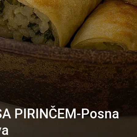
SA PIRINČEM-Posna
va