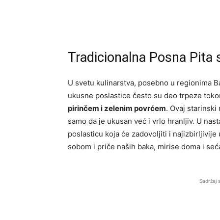
Tradicionalna Posna Pita 
U svetu kulinarstva, posebno u regionima 
ukusne poslastice često su deo trpeze toko
pirinčem i zelenim povrćem
. Ovaj starinski
samo da je ukusan već i vrlo hranljiv. U nast
poslasticu koja će zadovoljiti i najizbirljivi
sobom i priče naših baka, mirise doma i seć
Sadržaj 