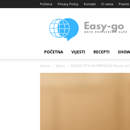
Početna
Privacy Policy
Kontakt
O nama
Pravila 
Easy
portal
POČETNA
VIJESTI
RECEPTI
SHOW
Home
Vijesti
POSNA PITA SA PIRINČEM-Posna veče