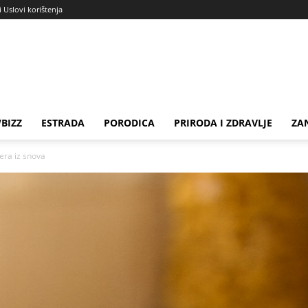
i Uslovi korištenja
BIZZ
ESTRADA
PORODICA
PRIRODA I ZDRAVLJE
ZA
ra iz snova