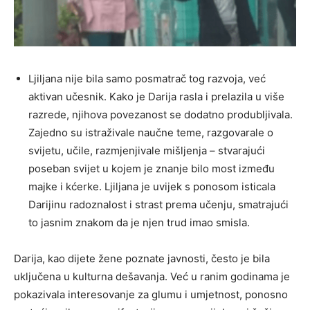
Ljiljana nije bila samo posmatrač tog razvoja, već
aktivan učesnik. Kako je Darija rasla i prelazila u više
razrede, njihova povezanost se dodatno produbljivala.
Zajedno su istraživale naučne teme, razgovarale o
svijetu, učile, razmjenjivale mišljenja – stvarajući
poseban svijet u kojem je znanje bilo most između
majke i kćerke. Ljiljana je uvijek s ponosom isticala
Darijinu radoznalost i strast prema učenju, smatrajući
to jasnim znakom da je njen trud imao smisla.
Darija, kao dijete žene poznate javnosti, često je bila
uključena u kulturna dešavanja. Već u ranim godinama je
pokazivala interesovanje za glumu i umjetnost, ponosno