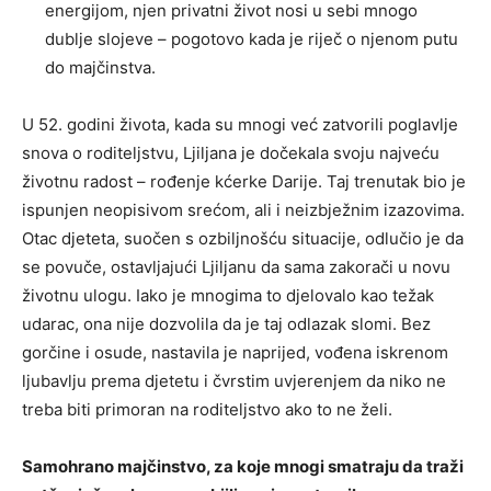
energijom, njen privatni život nosi u sebi mnogo
dublje slojeve – pogotovo kada je riječ o njenom putu
do majčinstva.
U 52. godini života, kada su mnogi već zatvorili poglavlje
snova o roditeljstvu, Ljiljana je dočekala svoju najveću
životnu radost – rođenje kćerke Darije. Taj trenutak bio je
ispunjen neopisivom srećom, ali i neizbježnim izazovima.
Otac djeteta, suočen s ozbiljnošću situacije, odlučio je da
se povuče, ostavljajući Ljiljanu da sama zakorači u novu
životnu ulogu. Iako je mnogima to djelovalo kao težak
udarac, ona nije dozvolila da je taj odlazak slomi. Bez
gorčine i osude, nastavila je naprijed, vođena iskrenom
ljubavlju prema djetetu i čvrstim uvjerenjem da niko ne
treba biti primoran na roditeljstvo ako to ne želi.
Samohrano majčinstvo, za koje mnogi smatraju da traži