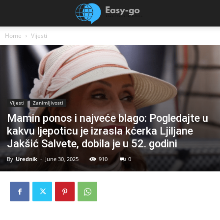
Home
Vijesti
Vijesti
Zanimljivosti
Mamin ponos i najveće blago: Pogledajte u
kakvu ljepoticu je izrasla kćerka Ljiljane
Jakšić Salvete, dobila je u 52. godini
By
Urednik
-
June 30, 2025
910
0