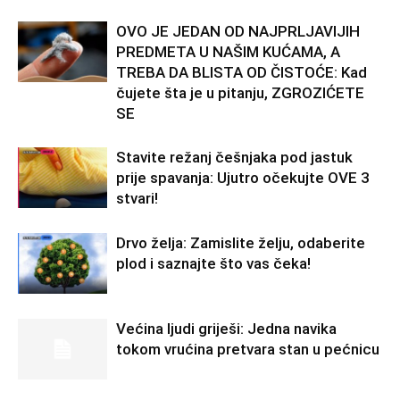
OVO JE JEDAN OD NAJPRLJAVIJIH
PREDMETA U NAŠIM KUĆAMA, A
TREBA DA BLISTA OD ČISTOĆE: Kad
čujete šta je u pitanju, ZGROZIĆETE
SE
Stavite režanj češnjaka pod jastuk
prije spavanja: Ujutro očekujte OVE 3
stvari!
Drvo želja: Zamislite želju, odaberite
plod i saznajte što vas čeka!
Većina ljudi griješi: Jedna navika
tokom vrućina pretvara stan u pećnicu