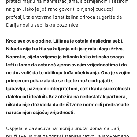
prateći majku na manifestacijama, s osmijehom i šeširom
na glavi. Iako je još rano govoriti o njenoj budućoj
profesiji, talentovana i znatiželjna priroda sugeriše da
Darija nosi u sebi iskru pozornice.
Kroz sve ove godine, Ljiljana je ostala dosljedna sebi.
Nikada nije tražila sažaljenje niti je igrala ulogu žrtve.
Naprotiv, cijelo vrijeme je isticala kako istinska snaga
leži u tome da ostaneš vjeran svojim vrijednostima i da
ne dozvoliš da te oblikuju tuđa očekivanja. Ona je svojim
primjerom pokazala da se dijete može odgajati s
ljubavlju, pažnjom i integritetom, čak i kada su okolnosti
daleko od idealnih. Bez obzira na nedostatak partnera,
nikada nije dozvolila da društvene norme ili predrasude
naruše njen osjećaj vrijednosti.
Uspjela je da sačuva harmoniju unutar doma, da Dariji
pruži sve uslove za zdrav i stabilan razvoj, a istovremeno