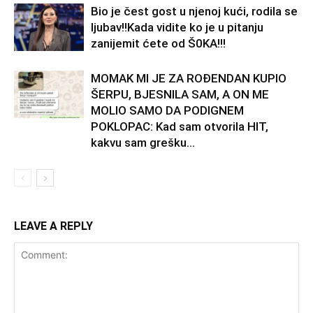
Bio je čest gost u njenoj kući, rodila se
ljubav!!Kada vidite ko je u pitanju
zanijemit ćete od Š0KA!!!
MOMAK MI JE ZA ROĐENDAN KUPIO
ŠERPU, BJESNILA SAM, A ON ME
MOLIO SAMO DA PODIGNEM
POKLOPAC: Kad sam otvorila HIT,
kakvu sam grešku...
LEAVE A REPLY