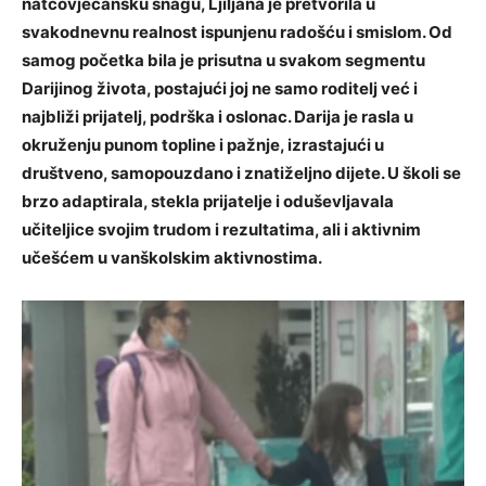
natčovječansku snagu, Ljiljana je pretvorila u
svakodnevnu realnost ispunjenu radošću i smislom. Od
samog početka bila je prisutna u svakom segmentu
Darijinog života, postajući joj ne samo roditelj već i
najbliži prijatelj, podrška i oslonac. Darija je rasla u
okruženju punom topline i pažnje, izrastajući u
društveno, samopouzdano i znatiželjno dijete. U školi se
brzo adaptirala, stekla prijatelje i oduševljavala
učiteljice svojim trudom i rezultatima, ali i aktivnim
učešćem u vanškolskim aktivnostima.