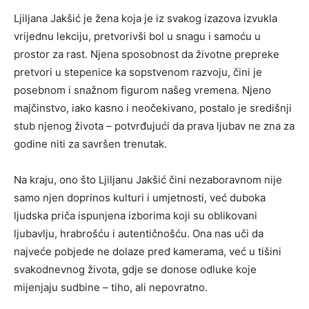
Ljiljana Jakšić je žena koja je iz svakog izazova izvukla
vrijednu lekciju, pretvorivši bol u snagu i samoću u
prostor za rast. Njena sposobnost da životne prepreke
pretvori u stepenice ka sopstvenom razvoju, čini je
posebnom i snažnom figurom našeg vremena. Njeno
majčinstvo, iako kasno i neočekivano, postalo je središnji
stub njenog života – potvrđujući da prava ljubav ne zna za
godine niti za savršen trenutak.
Na kraju, ono što Ljiljanu Jakšić čini nezaboravnom nije
samo njen doprinos kulturi i umjetnosti, već duboka
ljudska priča ispunjena izborima koji su oblikovani
ljubavlju, hrabrošću i autentičnošću. Ona nas uči da
najveće pobjede ne dolaze pred kamerama, već u tišini
svakodnevnog života, gdje se donose odluke koje
mijenjaju sudbine – tiho, ali nepovratno.