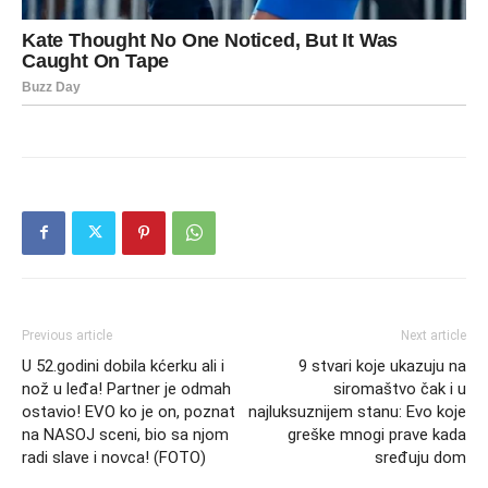
Previous article
Next article
U 52.godini dobila kćerku ali i
9 stvari koje ukazuju na
nož u leđa! Partner je odmah
siromaštvo čak i u
ostavio! EVO ko je on, poznat
najluksuznijem stanu: Evo koje
na NASOJ sceni, bio sa njom
greške mnogi prave kada
radi slave i novca! (FOTO)
sređuju dom