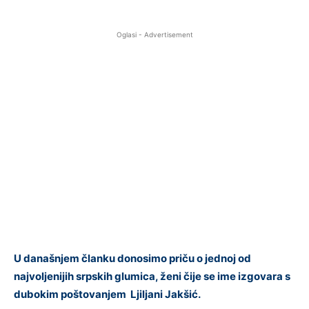
Oglasi - Advertisement
U današnjem članku donosimo priču o jednoj od
najvoljenijih srpskih glumica, ženi čije se ime izgovara s
dubokim poštovanjem Ljiljani Jakšić.