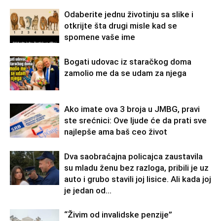
Odaberite jednu životinju sa slike i
otkrijte šta drugi misle kad se
spomene vaše ime
Bogati udovac iz staračkog doma
zamolio me da se udam za njega
Ako imate ova 3 broja u JMBG, pravi
ste srećnici: Ove ljude će da prati sve
najlepše ama baš ceo život
Dva saobraćajna policajca zaustavila
su mladu ženu bez razloga, pribili je uz
auto i grubo stavili joj lisice. Ali kada joj
je jedan od...
“Živim od invalidske penzije”