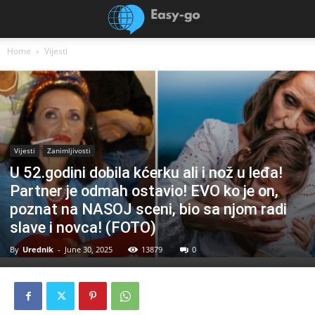
Home
Vijesti
Vijesti
Zanimljivosti
U 52.godini dobila kćerku ali i nož u leđa!
Partner je odmah ostavio! EVO ko je on,
poznat na NASOJ sceni, bio sa njom radi
slave i novca! (FOTO)
By
Urednik
-
June 30, 2025
13879
0