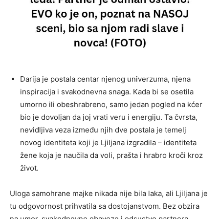
Darija je postala centar njenog univerzuma, njena
inspiracija i svakodnevna snaga. Kada bi se osetila
umorno ili obeshrabreno, samo jedan pogled na kćer
bio je dovoljan da joj vrati veru i energiju. Ta čvrsta,
nevidljiva veza između njih dve postala je temelj
novog identiteta koji je Ljiljana izgradila – identiteta
žene koja je naučila da voli, prašta i hrabro kroči kroz
život.
Uloga samohrane majke nikada nije bila laka, ali Ljiljana je
tu odgovornost prihvatila sa dostojanstvom. Bez obzira
na umor, svakodnevne obaveze i odsustvo partnera,