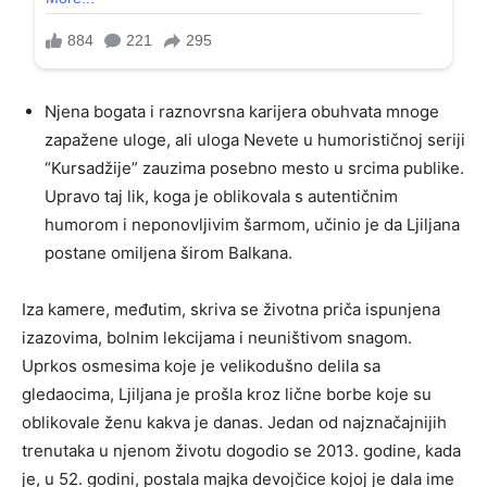
Njena bogata i raznovrsna karijera obuhvata mnoge
zapažene uloge, ali uloga Nevete u humorističnoj seriji
“Kursadžije” zauzima posebno mesto u srcima publike.
Upravo taj lik, koga je oblikovala s autentičnim
humorom i neponovljivim šarmom, učinio je da Ljiljana
postane omiljena širom Balkana.
Iza kamere, međutim, skriva se životna priča ispunjena
izazovima, bolnim lekcijama i neuništivom snagom.
Uprkos osmesima koje je velikodušno delila sa
gledaocima, Ljiljana je prošla kroz lične borbe koje su
oblikovale ženu kakva je danas. Jedan od najznačajnijih
trenutaka u njenom životu dogodio se 2013. godine, kada
je, u 52. godini, postala majka devojčice kojoj je dala ime