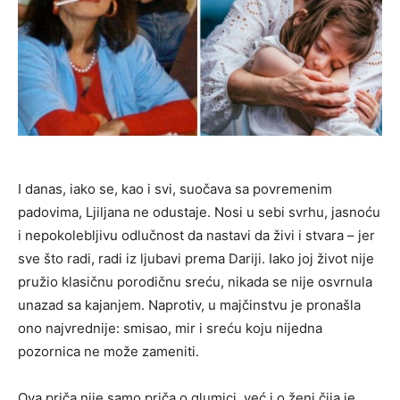
I danas, iako se, kao i svi, suočava sa povremenim
padovima, Ljiljana ne odustaje. Nosi u sebi svrhu, jasnoću
i nepokolebljivu odlučnost da nastavi da živi i stvara – jer
sve što radi, radi iz ljubavi prema Dariji. Iako joj život nije
pružio klasičnu porodičnu sreću, nikada se nije osvrnula
unazad sa kajanjem. Naprotiv, u majčinstvu je pronašla
ono najvrednije: smisao, mir i sreću koju nijedna
pozornica ne može zameniti.
Ova priča nije samo priča o glumici, već i o ženi čija je