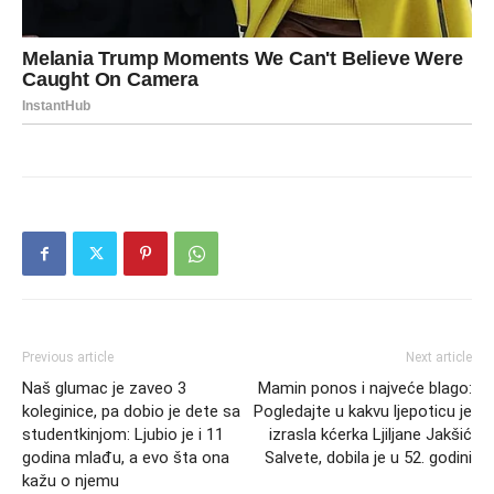
Previous article
Next article
Naš glumac je zaveo 3
Mamin ponos i najveće blago:
koleginice, pa dobio je dete sa
Pogledajte u kakvu ljepoticu je
studentkinjom: Ljubio je i 11
izrasla kćerka Ljiljane Jakšić
godina mlađu, a evo šta ona
Salvete, dobila je u 52. godini
kažu o njemu