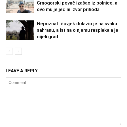
Crnogorski pevač izašao iz bolnice, a
ovo mu je jedini izvor prihoda
Nepoznati čovjek dolazio je na svaku
sahranu, a istina o njemu rasplakala je
cijeli grad.
LEAVE A REPLY