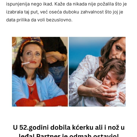
ispunjenija nego ikad. Kaže da nikada nije požalila što je
izabrala taj put, već oseća duboku zahvalnost što joj je
data prilika da voli bezuslovno.