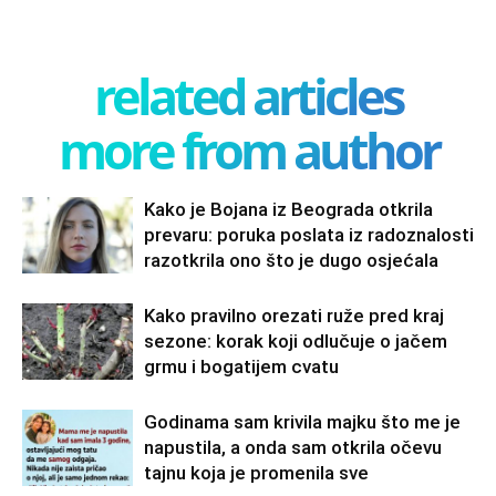
related articles
more from author
Kako je Bojana iz Beograda otkrila
prevaru: poruka poslata iz radoznalosti
razotkrila ono što je dugo osjećala
Kako pravilno orezati ruže pred kraj
sezone: korak koji odlučuje o jačem
grmu i bogatijem cvatu
Godinama sam krivila majku što me je
napustila, a onda sam otkrila očevu
tajnu koja je promenila sve