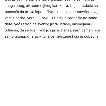
snaga tihog, ali neumoljivog karaktera. Ljiljana Jakšić nas
podseća da prava lepota života ne dolazi iz savršenstva,
već iz borbe, vere i ljubavi. U Dariji je pronašla ne samo
dete, već razlog da svakog jutra ustane, nasmejana i
odlučna, da se bori i voli još jače. Danas, njen osmeh nije
samo glumački izraz – to je osmeh žene koja je pobedila.