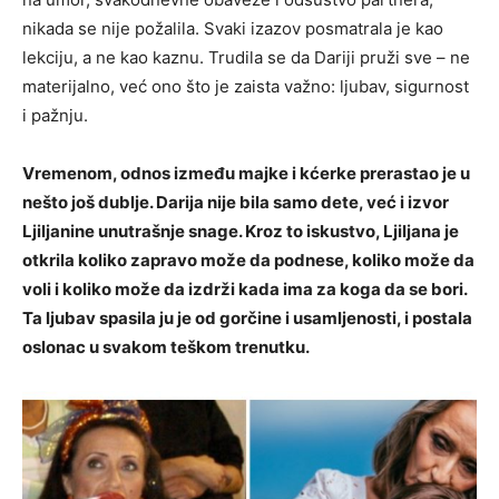
nikada se nije požalila. Svaki izazov posmatrala je kao
lekciju, a ne kao kaznu. Trudila se da Dariji pruži sve – ne
materijalno, već ono što je zaista važno: ljubav, sigurnost
i pažnju.
Vremenom, odnos između majke i kćerke prerastao je u
nešto još dublje. Darija nije bila samo dete, već i izvor
Ljiljanine unutrašnje snage. Kroz to iskustvo, Ljiljana je
otkrila koliko zapravo može da podnese, koliko može da
voli i koliko može da izdrži kada ima za koga da se bori.
Ta ljubav spasila ju je od gorčine i usamljenosti, i postala
oslonac u svakom teškom trenutku.