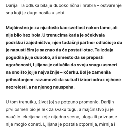
Darija. Ta odluka bila je duboko lična i hrabra – ostvarenje
sna koji je dugo nosila u sebi.
Majčinstvo je za nju došlo kao svetlost nakon tame, ali
nije bilo bez bola. U trenucima kada je očekivala
podršku i zajedništvo, njen tadašnji partner odlučio je da
je napusti čim je saznao da će postati otac. Ta izdaja
pogodila ju je duboko, ali umesto da se prepusti
ogorčenosti, Ljiljana je odlučila da svoju snagu usmeri
na ono što joj je najvažnije – kćerku. Bol je zamenila
prihvatanjem, razumevši da su tuđi izbori odraz njihove
nezrelosti, a ne njenog neuspeha.
U tom trenutku, život joj se potpuno promenio. Darijin
prvi osmeh bio je lek za svaku tugu, a majčinstvo ju je
naučilo lekcijama koje nijedna scena, uloga ili priznanje
nije moglo doneti. Ljiljana je postala otpornija, mirnija i