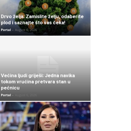
Drvo želja: Zamislite želju, odaberite
plod i saznajte što vas čeka!
Portal
-
August 6, 2026
Većina ljudi griješi: Jedna navika
tokom vrućina pretvara stan u
pećnicu
Portal
-
August 6, 2026