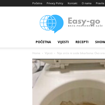
Početna
Privacy Policy
Kontakt
O nama
Pravila 
Easy
portal
POČETNA
VIJESTI
RECEPTI
SHOW
Home
Vijesti
Nije sirće ni soda bikarbona: Ovo sr