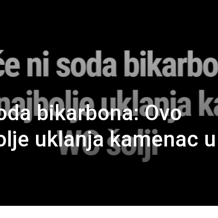
soda bikarbona: Ovo
olje uklanja kamenac u