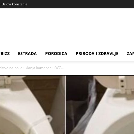
i Uslovi korištenja
BIZZ
ESTRADA
PORODICA
PRIRODA I ZDRAVLJE
ZA
edstvo najbolje uklanja kamenac u WC...