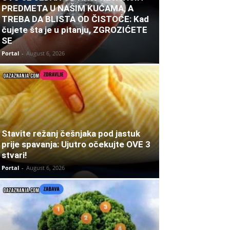
PREDMETA U NAŠIM KUĆAMA, A
TREBA DA BLISTA OD ČISTOĆE: Kad
čujete šta je u pitanju, ZGROZIĆETE
SE
Portal
-
August 6, 2026
Stavite režanj češnjaka pod jastuk
prije spavanja: Ujutro očekujte OVE 3
stvari!
Portal
-
August 6, 2026