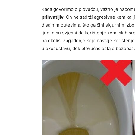
Kada govorimo o plovućcu, važno je napomenu
prihvatljiv
. On ne sadrži agresivne kemikalije
disajnim putevima, što ga čini sigurnim izbo
ljudi nisu svjesni da korištenje kemijskih 
na okoliš. Zagađenje koje nastaje korišten
u ekosustavu, dok plovućac ostaje bezopasan