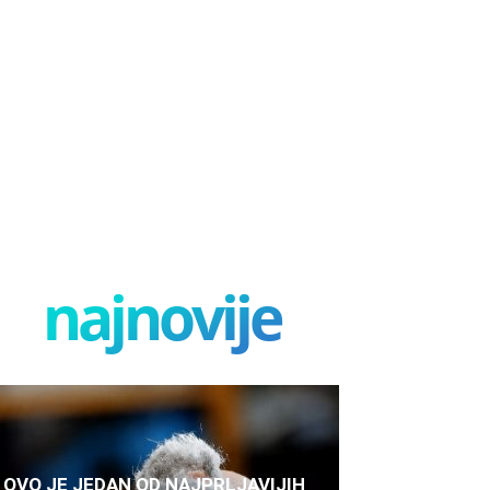
najnovije
OVO JE JEDAN OD NAJPRLJAVIJIH