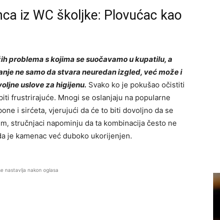
ca iz WC školjke: Plovućac kao
ih problema s kojima se suočavamo u kupatilu, a
nje ne samo da stvara neuredan izgled, već može i
oljne uslove za higijenu.
Svako ko je pokušao očistiti
ti frustrirajuće. Mnogi se oslanjaju na popularne
e i sirćeta, vjerujući da će to biti dovoljno da se
, stručnjaci napominju da ta kombinacija često ne
da je kamenac već duboko ukorijenjen.
se nastavlja nakon oglasa