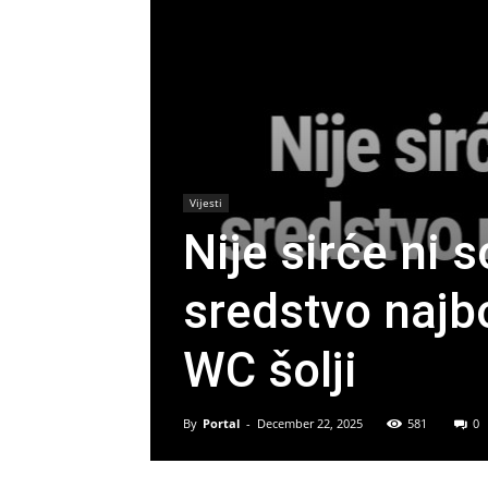
Vijesti
Nije sirće ni 
sredstvo najb
WC šolji
By
Portal
-
December 22, 2025
581
0