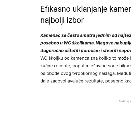
Efikasno uklanjanje kamen
najbolji izbor
Kamenac se često smatra jednim od najtež
posebno u WC školjkama. Njegovo nakuplja
dugoročno oštetiti porculan i stvoriti nepov
WC školjku od kamenca zna koliko to može bi
kućne recepte, poput mješavine sode bikarbon
oslobode ovog tvrdokornog naslaga. Međutim
daje zadovoljavajuće rezultate, posebno ka
Sadržaj 