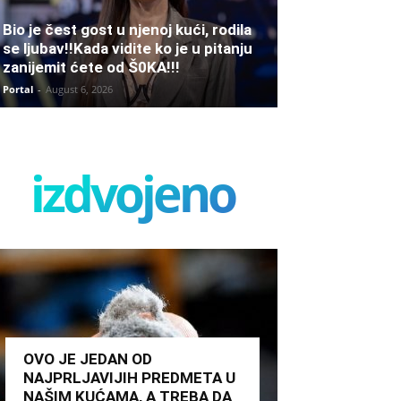
Bio je čest gost u njenoj kući, rodila
se ljubav!!Kada vidite ko je u pitanju
zanijemit ćete od Š0KA!!!
Portal
-
August 6, 2026
izdvojeno
OVO JE JEDAN OD
NAJPRLJAVIJIH PREDMETA U
NAŠIM KUĆAMA, A TREBA DA