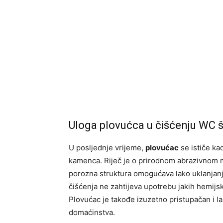
Uloga plovućca u čišćenju WC š
U posljednje vrijeme,
plovućac
se ističe ka
kamenca. Riječ je o prirodnom abrazivnom mat
porozna struktura omogućava lako uklanjan
čišćenja ne zahtijeva upotrebu jakih hemijski
Plovućac je takođe izuzetno pristupačan i l
domaćinstva.