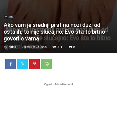
Vijesti
Ako vam je srednji prst na nozi duži od
ostalih, to nije slučajno: Evo šta to bitno
govori o vama
By
Portal
-
December 22, 2025
211
0
Oglasi - Advertisement