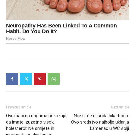
Previous article
Next article
Ovi znaci na nogama pokazuju
Nije sirće ni soda bikarbona:
da imate izuzetno visok
Ovo sredstvo najbolje uklanja
holesterol: Ne smijete ih
kamenac u WC šolji
ignorisati, posljedice su