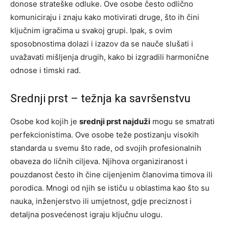
donose strateške odluke. Ove osobe često odlično
komuniciraju i znaju kako motivirati druge, što ih čini
ključnim igračima u svakoj grupi. Ipak, s ovim
sposobnostima dolazi i izazov da se nauče slušati i
uvažavati mišljenja drugih, kako bi izgradili harmonične
odnose i timski rad.
Srednji prst – težnja ka savršenstvu
Osobe kod kojih je
srednji prst najduži
mogu se smatrati
perfekcionistima. Ove osobe teže postizanju visokih
standarda u svemu što rade, od svojih profesionalnih
obaveza do ličnih ciljeva. Njihova organiziranost i
pouzdanost često ih čine cijenjenim članovima timova ili
porodica. Mnogi od njih se ističu u oblastima kao što su
nauka, inženjerstvo ili umjetnost, gdje preciznost i
detaljna posvećenost igraju ključnu ulogu.