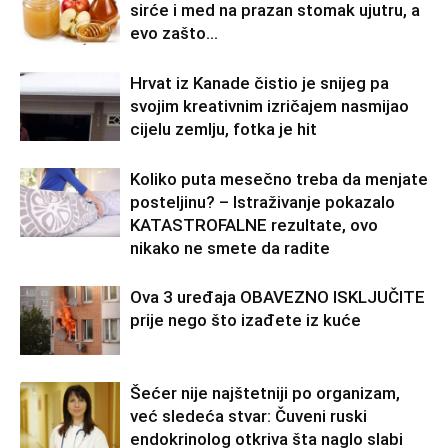
sirće i med na prazan stomak ujutru, a
evo zašto…
Hrvat iz Kanade čistio je snijeg pa
svojim kreativnim izričajem nasmijao
cijelu zemlju, fotka je hit
Koliko puta mesečno treba da menjate
posteljinu? – Istraživanje pokazalo
KATASTROFALNE rezultate, ovo
nikako ne smete da radite
Ova 3 uređaja OBAVEZNO ISKLJUČITE
prije nego što izađete iz kuće
Šećer nije najštetniji po organizam,
već sledeća stvar: Čuveni ruski
endokrinolog otkriva šta naglo slabi