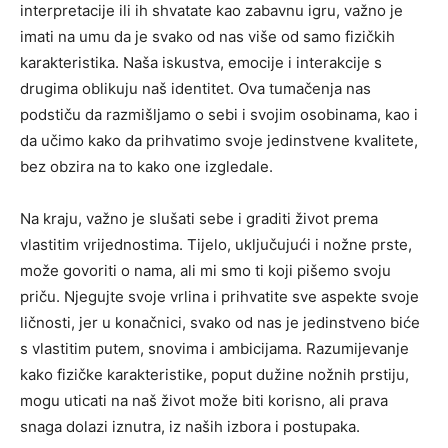
interpretacije ili ih shvatate kao zabavnu igru, važno je
imati na umu da je svako od nas više od samo fizičkih
karakteristika. Naša iskustva, emocije i interakcije s
drugima oblikuju naš identitet. Ova tumačenja nas
podstiču da razmišljamo o sebi i svojim osobinama, kao i
da učimo kako da prihvatimo svoje jedinstvene kvalitete,
bez obzira na to kako one izgledale.
Na kraju, važno je slušati sebe i graditi život prema
vlastitim vrijednostima. Tijelo, uključujući i nožne prste,
može govoriti o nama, ali mi smo ti koji pišemo svoju
priču. Njegujte svoje vrlina i prihvatite sve aspekte svoje
ličnosti, jer u konačnici, svako od nas je jedinstveno biće
s vlastitim putem, snovima i ambicijama. Razumijevanje
kako fizičke karakteristike, poput dužine nožnih prstiju,
mogu uticati na naš život može biti korisno, ali prava
snaga dolazi iznutra, iz naših izbora i postupaka.