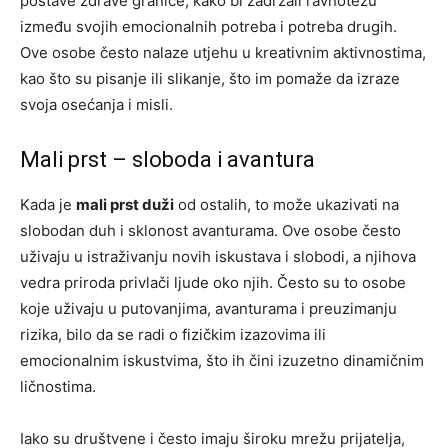
postave zdrave granice, kako bi zadržali ravnotežu
između svojih emocionalnih potreba i potreba drugih.
Ove osobe često nalaze utjehu u kreativnim aktivnostima,
kao što su pisanje ili slikanje, što im pomaže da izraze
svoja osećanja i misli.
Mali prst – sloboda i avantura
Kada je
mali prst duži
od ostalih, to može ukazivati na
slobodan duh i sklonost avanturama. Ove osobe često
uživaju u istraživanju novih iskustava i slobodi, a njihova
vedra priroda privlači ljude oko njih. Često su to osobe
koje uživaju u putovanjima, avanturama i preuzimanju
rizika, bilo da se radi o fizičkim izazovima ili
emocionalnim iskustvima, što ih čini izuzetno dinamičnim
ličnostima.
Iako su društvene i često imaju široku mrežu prijatelja,