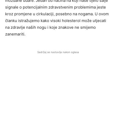
moždane udare. Jedan od načina na koji naše tijelo šalje
signale o potencijalnim zdravstvenim problemima jeste
kroz promjene u cirkulaciji, posebno na nogama. U ovom
članku istražujemo kako visoki holesterol može utjecati
na zdravlje naših nogu i koje znakove ne smijemo
zanemariti.
Sadržaj se nastavlja nakon oglasa