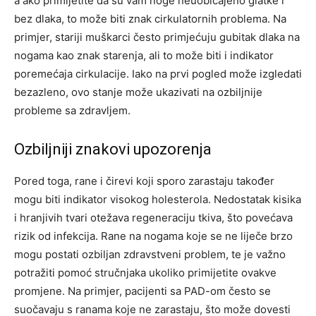
a ako primijetite da su vam noge neuobičajeno glatke i
bez dlaka, to može biti znak cirkulatornih problema. Na
primjer, stariji muškarci često primjećuju gubitak dlaka na
nogama kao znak starenja, ali to može biti i indikator
poremećaja cirkulacije. Iako na prvi pogled može izgledati
bezazleno, ovo stanje može ukazivati na ozbiljnije
probleme sa zdravljem.
Ozbiljniji znakovi upozorenja
Pored toga, rane i čirevi koji sporo zarastaju također
mogu biti indikator visokog holesterola. Nedostatak kisika
i hranjivih tvari otežava regeneraciju tkiva, što povećava
rizik od infekcija. Rane na nogama koje se ne liječe brzo
mogu postati ozbiljan zdravstveni problem, te je važno
potražiti pomoć stručnjaka ukoliko primijetite ovakve
promjene. Na primjer, pacijenti sa PAD-om često se
suočavaju s ranama koje ne zarastaju, što može dovesti