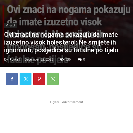
Vijesti
Ovi znaci na nogama pokazuju da imate
izuzetno visok holesterol: Ne smijete ih
ignorisati, posljedice su fatalne po tijelo
By
Portal
-
December 22, 2025
536
0
Oglasi - Advertisement