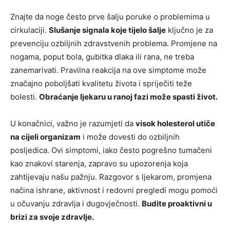
Znajte da noge često prve šalju poruke o problemima u
cirkulaciji.
Slušanje signala koje tijelo šalje
ključno je za
prevenciju ozbiljnih zdravstvenih problema. Promjene na
nogama, poput bola, gubitka dlaka ili rana, ne treba
zanemarivati. Pravilna reakcija na ove simptome može
značajno poboljšati kvalitetu života i spriječiti teže
bolesti.
Obraćanje ljekaru u ranoj fazi može spasti život.
U konačnici, važno je razumjeti da
visok holesterol utiče
na cijeli organizam
i može dovesti do ozbiljnih
posljedica. Ovi simptomi, iako često pogrešno tumačeni
kao znakovi starenja, zapravo su upozorenja koja
zahtijevaju našu pažnju. Razgovor s ljekarom, promjena
načina ishrane, aktivnost i redovni pregledi mogu pomoći
u očuvanju zdravlja i dugovječnosti.
Budite proaktivni u
brizi za svoje zdravlje.