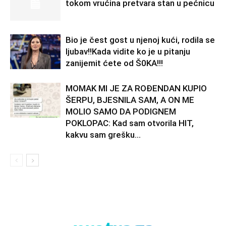
tokom vrućina pretvara stan u pećnicu
Bio je čest gost u njenoj kući, rodila se
ljubav!!Kada vidite ko je u pitanju
zanijemit ćete od Š0KA!!!
MOMAK MI JE ZA ROĐENDAN KUPIO
ŠERPU, BJESNILA SAM, A ON ME
MOLIO SAMO DA PODIGNEM
POKLOPAC: Kad sam otvorila HIT,
kakvu sam grešku...