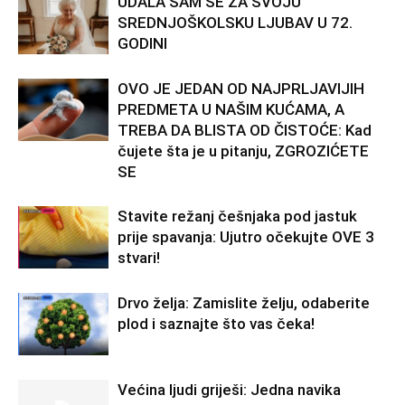
UDALA SAM SE ZA SVOJU
SREDNJOŠKOLSKU LJUBAV U 72.
GODINI
OVO JE JEDAN OD NAJPRLJAVIJIH
PREDMETA U NAŠIM KUĆAMA, A
TREBA DA BLISTA OD ČISTOĆE: Kad
čujete šta je u pitanju, ZGROZIĆETE
SE
Stavite režanj češnjaka pod jastuk
prije spavanja: Ujutro očekujte OVE 3
stvari!
Drvo želja: Zamislite želju, odaberite
plod i saznajte što vas čeka!
Većina ljudi griješi: Jedna navika