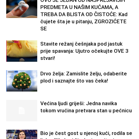
PREDMETA U NAŠIM KUĆAMA, A
TREBA DA BLISTA OD ČISTOĆE: Kad
čujete šta je u pitanju, ZGROZIĆETE
SE
Stavite režanj češnjaka pod jastuk
prije spavanja: Ujutro očekujte OVE 3
stvari!
Drvo želja: Zamislite želju, odaberite
plod i saznajte što vas čeka!
Većina ljudi griješi: Jedna navika
tokom vrućina pretvara stan u pećnicu
Bio je čest gost u njenoj kući, rodila se