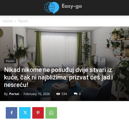
Home
Vijesti
Vijesti
Nikad nikome ne posuđuj dvije stvari iz
kuće, čak ni najbližima: prizvat ćeš jad i
nesreću!
By
Portal
-
February 10, 2026
534
0