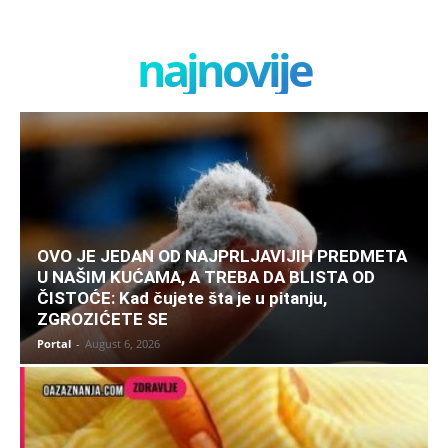
najnovije
OVO JE JEDAN OD NAJPRLJAVIJIH PREDMETA
U NAŠIM KUĆAMA, A TREBA DA BLISTA OD
ČISTOĆE: Kad čujete šta je u pitanju,
ZGROZIĆETE SE
Portal
-
August 6, 2026