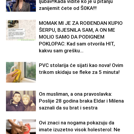
ljubav!!Kada vidite ko je u pitanju
zanijemit ćete od Š0KA!!!
MOMAK MI JE ZA ROĐENDAN KUPIO
ŠERPU, BJESNILA SAM, A ON ME
MOLIO SAMO DA PODIGNEM
POKLOPAC: Kad sam otvorila HIT,
kakvu sam grešku...
PVC stolarija će sijati kao nova! Ovim
trikom skidaju se fleke za 5 minuta!
On musliman, a ona pravoslavka:
Poslije 28 godina braka Eldar i Milena
saznali da su brat i sestra
Ovi znaci na nogama pokazuju da
imate izuzetno visok holesterol: Ne