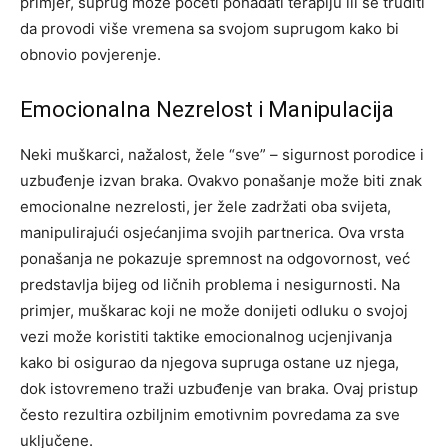
primjer, suprug može početi pohađati terapiju ili se truditi
da provodi više vremena sa svojom suprugom kako bi
obnovio povjerenje.
Emocionalna Nezrelost i Manipulacija
Neki muškarci, nažalost, žele “sve” – sigurnost porodice i
uzbuđenje izvan braka. Ovakvo ponašanje može biti znak
emocionalne nezrelosti, jer žele zadržati oba svijeta,
manipulirajući osjećanjima svojih partnerica. Ova vrsta
ponašanja ne pokazuje spremnost na odgovornost, već
predstavlja bijeg od ličnih problema i nesigurnosti.
Na
primjer, muškarac koji ne može donijeti odluku o svojoj
vezi može koristiti taktike emocionalnog ucjenjivanja
kako bi osigurao da njegova supruga ostane uz njega,
dok istovremeno traži uzbuđenje van braka. Ovaj pristup
često rezultira ozbiljnim emotivnim povredama za sve
uključene.