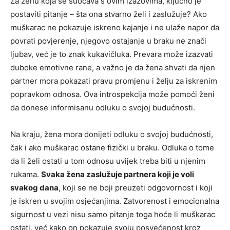
Za ženu koja se suočava s ovim izazovima, ključno je
postaviti pitanje – šta ona stvarno želi i zaslužuje? Ako
muškarac ne pokazuje iskreno kajanje i ne ulaže napor da
povrati povjerenje, njegovo ostajanje u braku ne znači
ljubav, već je to znak kukavičluka.
Prevara može izazvati
duboke emotivne rane, a važno je da žena shvati da njen
partner mora pokazati pravu promjenu i želju za iskrenim
popravkom odnosa. Ova introspekcija može pomoći ženi
da donese informisanu odluku o svojoj budućnosti.
Na kraju, žena mora donijeti odluku o svojoj budućnosti,
čak i ako muškarac ostane fizički u braku. Odluka o tome
da li želi ostati u tom odnosu uvijek treba biti u njenim
rukama.
Svaka žena zaslužuje partnera koji je voli
svakog dana
, koji se ne boji preuzeti odgovornost i koji
je iskren u svojim osjećanjima. Zatvorenost i emocionalna
sigurnost u vezi nisu samo pitanje toga hoće li muškarac
ostati, već kako on pokazuje svoju posvećenost kroz