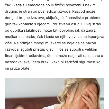
čak i kada su emocionalno ili fizički povezani s nekim
drugim, je strah od posljedica razvoda. Razvod može
donijeti brojne izazove, uključujući finansijske probleme,
gubitak kontakta s djecom i društvenu osudu. Ovaj strah
od gubitka stabilnosti može biti dovoljno jak da zadrži
muškarca u braku, čak i kada se njihova veza ne ispunjava
više. Na primjer, mnogi muškarci se boje da će nakon
razvoda izgubiti pristup djeci ili će se suočiti s velikim
financijskim troškovima, što ih može natjerati da ostanu u
nezadovoljavajućem braku kako bi zadržali sigurnost koju
im pruža obitelj.