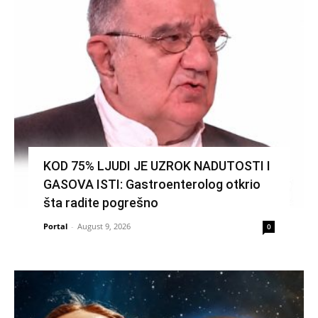
KOD 75% LJUDI JE UZROK NADUTOSTI I
GASOVA ISTI: Gastroenterolog otkrio
šta radite pogrešno
Portal
-
August 9, 2026
0