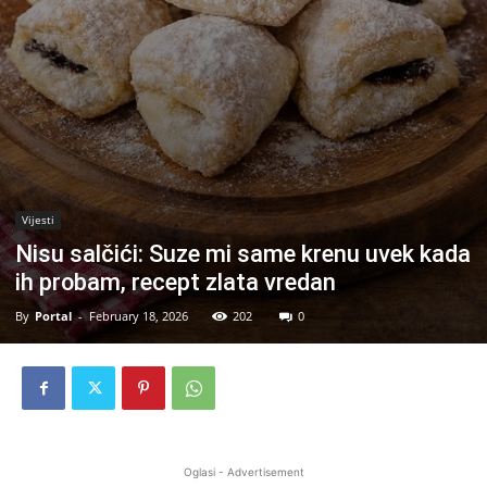
Vijesti
Nisu salčići: Suze mi same krenu uvek kada
ih probam, recept zlata vredan
By
Portal
-
February 18, 2026
202
0
Oglasi - Advertisement