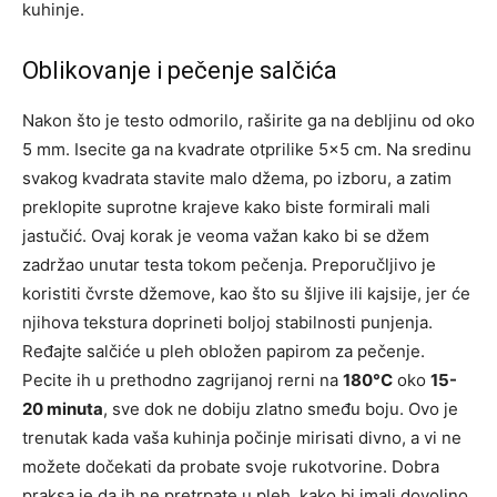
kuhinje.
Oblikovanje i pečenje salčića
Nakon što je testo odmorilo, raširite ga na debljinu od oko
5 mm. Isecite ga na kvadrate otprilike 5×5 cm. Na sredinu
svakog kvadrata stavite malo džema, po izboru, a zatim
preklopite suprotne krajeve kako biste formirali mali
jastučić. Ovaj korak je veoma važan kako bi se džem
zadržao unutar testa tokom pečenja. Preporučljivo je
koristiti čvrste džemove, kao što su šljive ili kajsije, jer će
njihova tekstura doprineti boljoj stabilnosti punjenja.
Ređajte salčiće u pleh obložen papirom za pečenje.
Pecite ih u prethodno zagrijanoj rerni na
180°C
oko
15-
20 minuta
, sve dok ne dobiju zlatno smeđu boju. Ovo je
trenutak kada vaša kuhinja počinje mirisati divno, a vi ne
možete dočekati da probate svoje rukotvorine. Dobra
praksa je da ih ne pretrpate u pleh, kako bi imali dovoljno