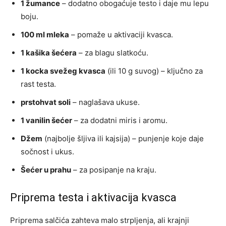
1 žumance
– dodatno obogaćuje testo i daje mu lepu
boju.
100 ml mleka
– pomaže u aktivaciji kvasca.
1 kašika šećera
– za blagu slatkoću.
1 kocka svežeg kvasca
(ili 10 g suvog) – ključno za
rast testa.
prstohvat soli
– naglašava ukuse.
1 vanilin šećer
– za dodatni miris i aromu.
Džem
(najbolje šljiva ili kajsija) – punjenje koje daje
sočnost i ukus.
Šećer u prahu
– za posipanje na kraju.
Priprema testa i aktivacija kvasca
Priprema salčića zahteva malo strpljenja, ali krajnji