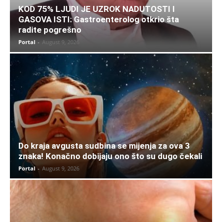
KOD 75% LJUDI JE UZROK NADUTOSTI I
GASOVA ISTI: Gastroenterolog otkrio šta
radite pogrešno
Portal
-
August 9, 2026
Do kraja avgusta sudbina se mijenja za ova 3
znaka! Konačno dobijaju ono što su dugo čekali
Portal
-
August 9, 2026