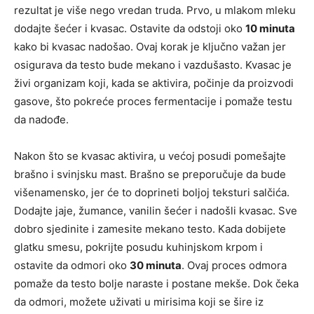
rezultat je više nego vredan truda. Prvo, u mlakom mleku
dodajte šećer i kvasac. Ostavite da odstoji oko
10 minuta
kako bi kvasac nadošao. Ovaj korak je ključno važan jer
osigurava da testo bude mekano i vazdušasto. Kvasac je
živi organizam koji, kada se aktivira, počinje da proizvodi
gasove, što pokreće proces fermentacije i pomaže testu
da nadođe.
Nakon što se kvasac aktivira, u većoj posudi pomešajte
brašno i svinjsku mast. Brašno se preporučuje da bude
višenamensko, jer će to doprineti boljoj teksturi salčića.
Dodajte jaje, žumance, vanilin šećer i nadošli kvasac. Sve
dobro sjedinite i zamesite mekano testo. Kada dobijete
glatku smesu, pokrijte posudu kuhinjskom krpom i
ostavite da odmori oko
30 minuta
. Ovaj proces odmora
pomaže da testo bolje naraste i postane mekše. Dok čeka
da odmori, možete uživati u mirisima koji se šire iz