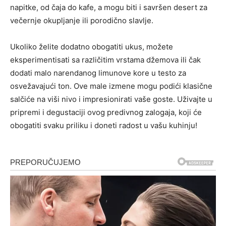
napitke, od čaja do kafe, a mogu biti i savršen desert za
večernje okupljanje ili porodično slavlje.
Ukoliko želite dodatno obogatiti ukus, možete
eksperimentisati sa različitim vrstama džemova ili čak
dodati malo narendanog limunove kore u testo za
osvežavajući ton. Ove male izmene mogu podići klasične
salčiće na viši nivo i impresionirati vaše goste. Uživajte u
pripremi i degustaciji ovog predivnog zalogaja, koji će
obogatiti svaku priliku i doneti radost u vašu kuhinju!