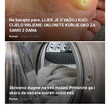
Ne bacajte pare, LIJEK JE U VAŠOJ KUĆI
CIJELO VRIJEME: UKLONITE KURIJE OKO ZA
SAMO 2 DANA
Portal
-
August 9, 2026
Skriveno dugme na veš mašini: Pritisnite ga i
skoro da nećete morati sušiti veš.
Portal
-
August 9, 2026