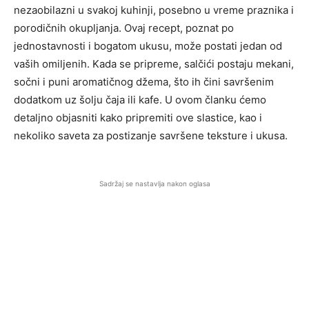
nezaobilazni u svakoj kuhinji, posebno u vreme praznika i
porodičnih okupljanja. Ovaj recept, poznat po
jednostavnosti i bogatom ukusu, može postati jedan od
vaših omiljenih. Kada se pripreme, salčići postaju mekani,
sočni i puni aromatičnog džema, što ih čini savršenim
dodatkom uz šolju čaja ili kafe. U ovom članku ćemo
detaljno objasniti kako pripremiti ove slastice, kao i
nekoliko saveta za postizanje savršene teksture i ukusa.
Sadržaj se nastavlja nakon oglasa