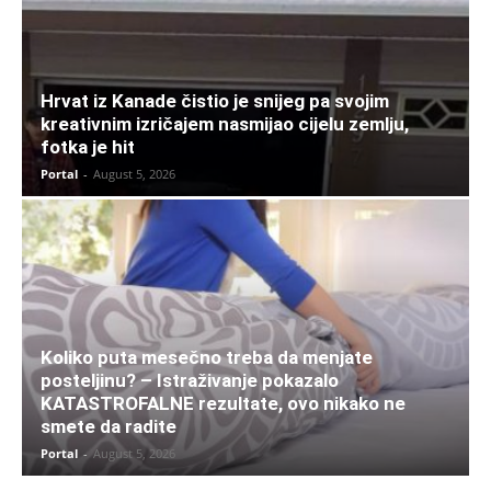
Hrvat iz Kanade čistio je snijeg pa svojim
kreativnim izričajem nasmijao cijelu zemlju,
fotka je hit
Portal
-
August 5, 2026
Koliko puta mesečno treba da menjate
posteljinu? – Istraživanje pokazalo
KATASTROFALNE rezultate, ovo nikako ne
smete da radite
Portal
-
August 5, 2026