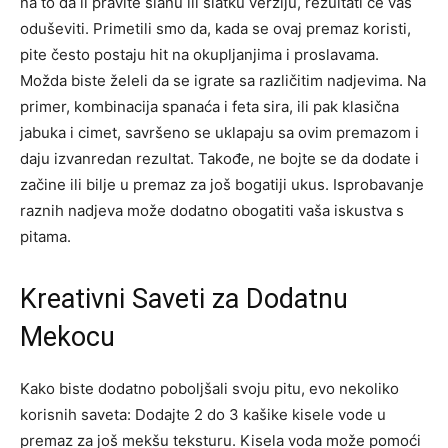
na to da li pravite slanu ili slatku verziju, rezultati će vas
oduševiti. Primetili smo da, kada se ovaj premaz koristi,
pite često postaju hit na okupljanjima i proslavama.
Možda biste želeli da se igrate sa različitim nadjevima. Na
primer, kombinacija spanaća i feta sira, ili pak klasična
jabuka i cimet, savršeno se uklapaju sa ovim premazom i
daju izvanredan rezultat. Takođe, ne bojte se da dodate i
začine ili bilje u premaz za još bogatiji ukus. Isprobavanje
raznih nadjeva može dodatno obogatiti vaša iskustva s
pitama.
Kreativni Saveti za Dodatnu
Mekocu
Kako biste dodatno poboljšali svoju pitu, evo nekoliko
korisnih saveta: Dodajte 2 do 3 kašike kisele vode u
premaz za još mekšu teksturu. Kisela voda može pomoći