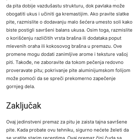
da pita dobije vazdušastu strukturu, dok pavlaka može
obogatiti ukus i učiniti ga kremastijim.
Ako pravite slatke
pite, razmislite o dodavanju malo šećera umesto soli kako
biste postigli savršeni balans ukusa.
Osim toga, razmislite
o korišćenju različitih vrsta brašna ili dodataka poput
mlevenih oraha ili kokosovog brašna u premazu. Ove
promene mogu dodati zanimljive arome i teksture vašoj
piti. Takođe, ne zaboravite da tokom pečenja redovno
proveravate pitu; pokrivanje pite aluminijumskom folijom
može pomoći da se spreči prekomerno zapečenje
gornjeg dela.
Zaključak
Ovaj jedinstveni premaz za pitu je zaista tajna savršene
pite. Kada probate ovu tehniku, sigurno nećete želeti da
se vratite starim receptima. Ovaj premaz čini čuda sa