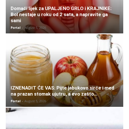
Domaći lijek za UPALJENO GRLO i KRAJNIKE:
Bol nestaje u roku od 2 sata, a napravite ga
sami
Portal
-
August 5, 2026
IZNENADIT ĆE VAS: Pijte jabukovo sirće i med
na prazan stomak ujutru, a evo zašto…
Portal
-
August 5, 2026