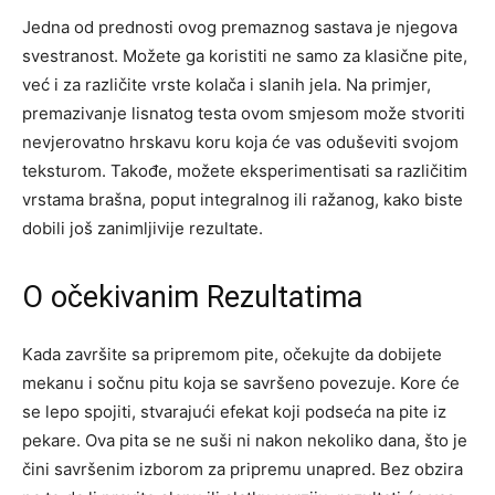
Jedna od prednosti ovog premaznog sastava je njegova
svestranost. Možete ga koristiti ne samo za klasične pite,
već i za različite vrste kolača i slanih jela. Na primjer,
premazivanje lisnatog testa ovom smjesom može stvoriti
nevjerovatno hrskavu koru koja će vas oduševiti svojom
teksturom. Takođe, možete eksperimentisati sa različitim
vrstama brašna, poput integralnog ili ražanog, kako biste
dobili još zanimljivije rezultate.
O očekivanim Rezultatima
Kada završite sa pripremom pite, očekujte da dobijete
mekanu i sočnu pitu koja se savršeno povezuje. Kore će
se lepo spojiti, stvarajući efekat koji podseća na pite iz
pekare. Ova pita se ne suši ni nakon nekoliko dana, što je
čini savršenim izborom za pripremu unapred. Bez obzira