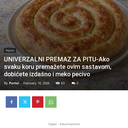
Vijesti
UNIVERZALNI PREMAZ ZA PITU-Ako
svaku koru premažete ovim sastavom,
dobićete izdašno i meko pecivo
By
Portal
-
February 18, 2026
63
0
Oglasi - Advertisement