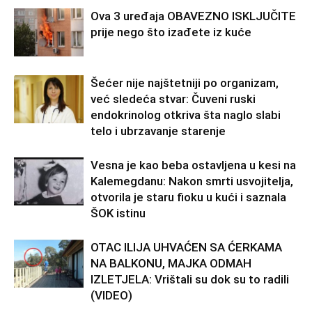
Ova 3 uređaja OBAVEZNO ISKLJUČITE
prije nego što izađete iz kuće
Šećer nije najštetniji po organizam,
već sledeća stvar: Čuveni ruski
endokrinolog otkriva šta naglo slabi
telo i ubrzavanje starenje
Vesna je kao beba ostavljena u kesi na
Kalemegdanu: Nakon smrti usvojitelja,
otvorila je staru fioku u kući i saznala
ŠOK istinu
OTAC ILIJA UHVAĆEN SA ĆERKAMA
NA BALKONU, MAJKA ODMAH
IZLETJELA: Vrištali su dok su to radili
(VIDEO)