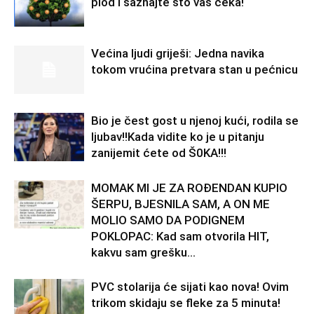
plod i saznajte što vas čeka!
Većina ljudi griješi: Jedna navika
tokom vrućina pretvara stan u pećnicu
Bio je čest gost u njenoj kući, rodila se
ljubav!!Kada vidite ko je u pitanju
zanijemit ćete od Š0KA!!!
MOMAK MI JE ZA ROĐENDAN KUPIO
ŠERPU, BJESNILA SAM, A ON ME
MOLIO SAMO DA PODIGNEM
POKLOPAC: Kad sam otvorila HIT,
kakvu sam grešku...
PVC stolarija će sijati kao nova! Ovim
trikom skidaju se fleke za 5 minuta!