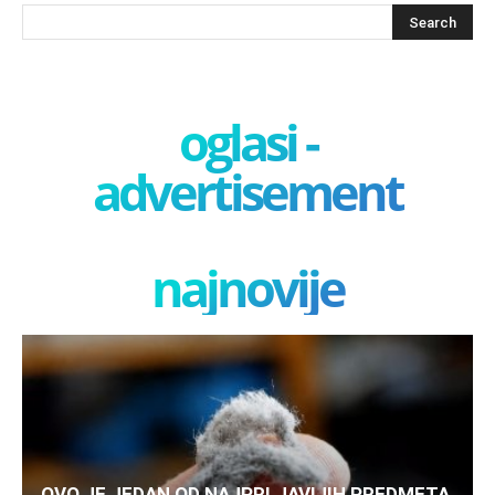
oglasi -
advertisement
najnovije
OVO JE JEDAN OD NAJPRLJAVIJIH PREDMETA