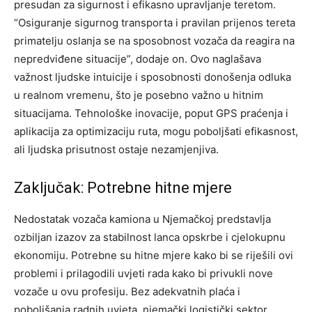
presudan za sigurnost i efikasno upravljanje teretom.
“Osiguranje sigurnog transporta i pravilan prijenos tereta
primatelju oslanja se na sposobnost vozača da reagira na
nepredviđene situacije”, dodaje on. Ovo naglašava
važnost ljudske intuicije i sposobnosti donošenja odluka
u realnom vremenu, što je posebno važno u hitnim
situacijama.
Tehnološke inovacije, poput GPS praćenja i
aplikacija za optimizaciju ruta, mogu poboljšati efikasnost,
ali ljudska prisutnost ostaje nezamjenjiva.
Zaključak: Potrebne hitne mjere
Nedostatak vozača kamiona u Njemačkoj predstavlja
ozbiljan izazov za stabilnost lanca opskrbe i cjelokupnu
ekonomiju. Potrebne su hitne mjere kako bi se riješili ovi
problemi i prilagodili uvjeti rada kako bi privukli nove
vozače u ovu profesiju.
Bez adekvatnih plaća i
poboljšanja radnih uvjeta, njemački logistički sektor