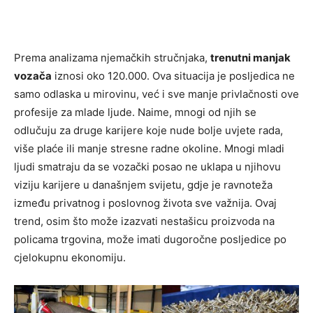
Prema analizama njemačkih stručnjaka,
trenutni manjak
vozača
iznosi oko 120.000. Ova situacija je posljedica ne
samo odlaska u mirovinu, već i sve manje privlačnosti ove
profesije za mlade ljude. Naime, mnogi od njih se
odlučuju za druge karijere koje nude bolje uvjete rada,
više plaće ili manje stresne radne okoline. Mnogi mladi
ljudi smatraju da se vozački posao ne uklapa u njihovu
viziju karijere u današnjem svijetu, gdje je ravnoteža
između privatnog i poslovnog života sve važnija. Ovaj
trend, osim što može izazvati nestašicu proizvoda na
policama trgovina, može imati dugoročne posljedice po
cjelokupnu ekonomiju.