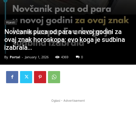
Vijesti
Novčanik puca od para u novoj godini za
ovaj znak horoskopa: evo koga je sudbina
izabrala…
By
Portal
-
January 1, 2026
4369
0
Oglasi - Advertisement