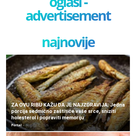
oglasi -
advertisement
najnovije
ZA OVU RIBU KAŽU DA JE NAJZDRAVIJA: Jedna
porcija sedmično zaštitiće vaše srce, sniziti
holesterol i popraviti memoriju
Portal
-
August 7, 2026