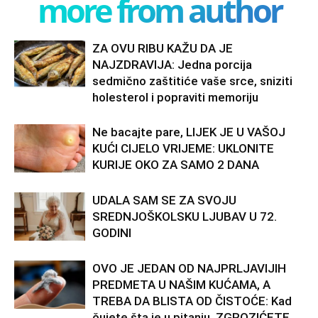
more from author
ZA OVU RIBU KAŽU DA JE
NAJZDRAVIJA: Jedna porcija
sedmično zaštitiće vaše srce, sniziti
holesterol i popraviti memoriju
Ne bacajte pare, LIJEK JE U VAŠOJ
KUĆI CIJELO VRIJEME: UKLONITE
KURIJE OKO ZA SAMO 2 DANA
UDALA SAM SE ZA SVOJU
SREDNJOŠKOLSKU LJUBAV U 72.
GODINI
OVO JE JEDAN OD NAJPRLJAVIJIH
PREDMETA U NAŠIM KUĆAMA, A
TREBA DA BLISTA OD ČISTOĆE: Kad
čujete šta je u pitanju, ZGROZIĆETE