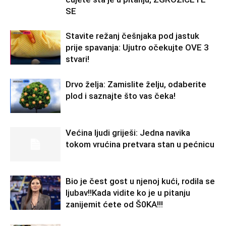
SE
Stavite režanj češnjaka pod jastuk
prije spavanja: Ujutro očekujte OVE 3
stvari!
Drvo želja: Zamislite želju, odaberite
plod i saznajte što vas čeka!
Većina ljudi griješi: Jedna navika
tokom vrućina pretvara stan u pećnicu
Bio je čest gost u njenoj kući, rodila se
ljubav!!Kada vidite ko je u pitanju
zanijemit ćete od Š0KA!!!