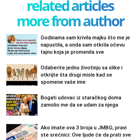
related articles
more from author
Godinama sam krivila majku što me je
napustila, a onda sam otkrila očevu
tajnu koja je promenila sve
Odaberite jednu životinju sa slike i
otkrijte šta drugi misle kad se
spomene vaše ime
Bogati udovac iz staračkog doma
zamolio me da se udam za njega
Ako imate ova 3 broja u JMBG, pravi
ste srećnici: Ove ljude će da prati sve