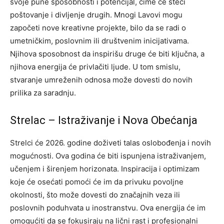
svoje pune sposobnosti i potencijal, čime će steći
poštovanje i divljenje drugih. Mnogi Lavovi mogu
započeti nove kreativne projekte, bilo da se radi o
umetničkim, poslovnim ili društvenim inicijativama.
Njihova sposobnost da inspirišu druge će biti ključna, a
njihova energija će privlačiti ljude.
U tom smislu,
stvaranje umreženih odnosa može dovesti do novih
prilika za saradnju.
Strelac – Istraživanje i Nova Obećanja
Strelci će 2026. godine doživeti talas oslobođenja i novih
mogućnosti. Ova godina će biti ispunjena istraživanjem,
učenjem i širenjem horizonata. Inspiracija i optimizam
koje će osećati pomoći će im da privuku povoljne
okolnosti, što može dovesti do značajnih veza ili
poslovnih poduhvata u inostranstvu.
Ova energija će im
omogućiti da se fokusiraju na lični rast i profesionalni