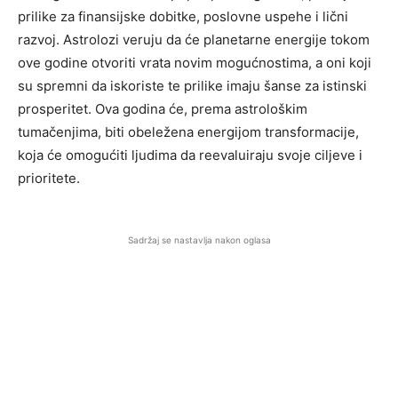
prilike za finansijske dobitke, poslovne uspehe i lični
razvoj. Astrolozi veruju da će planetarne energije tokom
ove godine otvoriti vrata novim mogućnostima, a oni koji
su spremni da iskoriste te prilike imaju šanse za istinski
prosperitet. Ova godina će, prema astrološkim
tumačenjima, biti obeležena energijom transformacije,
koja će omogućiti ljudima da reevaluiraju svoje ciljeve i
prioritete.
Sadržaj se nastavlja nakon oglasa