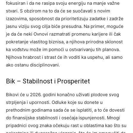
fokusiran i da ne rasipa svoju energiju na manje važne
stvari. S obzirom na to da će se suočavati s novim
izazovima, sposobnost da prioritetizuju zadatke i zadrže
jasnu viziju svog cilja biće presudna.
Na primer, moguće
je da će neki Ovnovi razmatrati promenu karijere ili čak
pokretanje vlastitog biznisa, a njihova prirodna sklonost
ka vođstvu može im pomoći u ostvarivanju tih planova.
Njihova hrabrost i strast će ih voditi ka uspehu, ali samo
ako ostanu disciplinovani.
Bik – Stabilnost i Prosperitet
Bikovi će u 2026. godini konačno uživati plodove svog
strpljenja i upornosti. Odluke koje su donete u
prethodnim godinama sada će se isplatiti, a to će dovesti
do finansijske stabilnosti i osećaja ispunjenosti.
Mnogi
pripadnici ovog znaka očekuju rast u oblastima kao što su