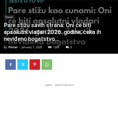
Vijesti
Pare stižu savih strana: Oni će biti
apsolutni vladari 2026. godine, čeka ih
neviđeno bogatstvo…
By
Portal
-
January 7, 2026
1260
0
Oglasi - Advertisement