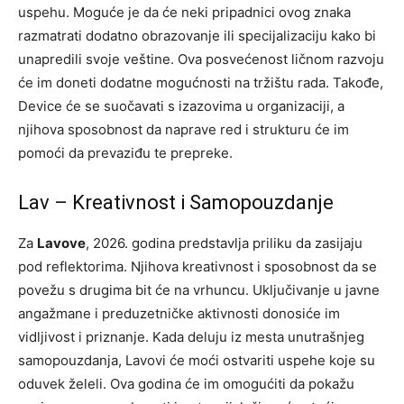
uspehu. Moguće je da će neki pripadnici ovog znaka
razmatrati dodatno obrazovanje ili specijalizaciju kako bi
unapredili svoje veštine. Ova posvećenost ličnom razvoju
će im doneti dodatne mogućnosti na tržištu rada.
Takođe,
Device će se suočavati s izazovima u organizaciji, a
njihova sposobnost da naprave red i strukturu će im
pomoći da prevaziđu te prepreke.
Lav – Kreativnost i Samopouzdanje
Za
Lavove
, 2026. godina predstavlja priliku da zasijaju
pod reflektorima. Njihova kreativnost i sposobnost da se
povežu s drugima bit će na vrhuncu. Uključivanje u javne
angažmane i preduzetničke aktivnosti donosiće im
vidljivost i priznanje. Kada deluju iz mesta unutrašnjeg
samopouzdanja, Lavovi će moći ostvariti uspehe koje su
oduvek želeli.
Ova godina će im omogućiti da pokažu