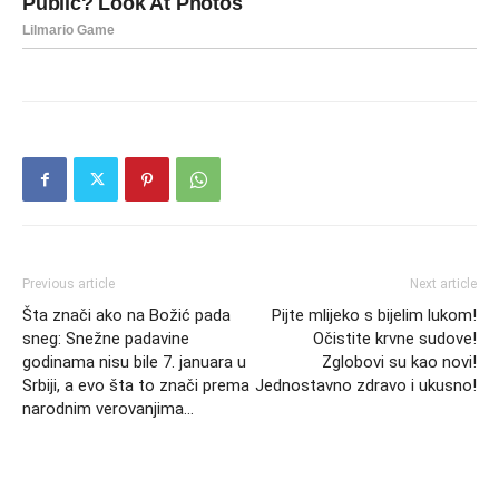
Previous article
Next article
Šta znači ako na Božić pada
Pijte mlijeko s bijelim lukom!
sneg: Snežne padavine
Očistite krvne sudove!
godinama nisu bile 7. januara u
Zglobovi su kao novi!
Srbiji, a evo šta to znači prema
Jednostavno zdravo i ukusno!
narodnim verovanjima…