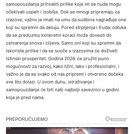
samopouzdanja prihvatiti prilike koje im se nude mogu
očekivati uspeh i izobilje.
Dok se mnogi pripremaju za
izazove, važno je imati na umu da sudbina nagrađuje one
koji su spremni da deluju.
Pored strpljenja i truda, odluka
da se preduzmu konkretni koraci može dovesti do
ostvarenja snova i ciljeva. Samo oni koji su spremni da
iskoriste prilike i da se suoče s izazovima će doživeti
istinski prosperitet. Godina 2026.
će pružiti puno
mogućnosti za razvoj, kako lični, tako i profesionalni, i
važno je da se svako od nas pripremi i otvoreno dočeka
sve što dolazi. U ovom duhu, istraživanje i
samopouzdanje će biti naši najbolji saveznici u godini
koja je pred nama.