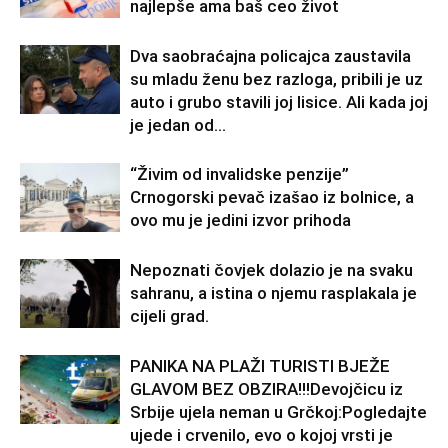
najlepše ama baš ceo život
Dva saobraćajna policajca zaustavila
su mladu ženu bez razloga, pribili je uz
auto i grubo stavili joj lisice. Ali kada joj
je jedan od...
“Živim od invalidske penzije”
Crnogorski pevač izašao iz bolnice, a
ovo mu je jedini izvor prihoda
Nepoznati čovjek dolazio je na svaku
sahranu, a istina o njemu rasplakala je
cijeli grad.
PANIKA NA PLAŽI TURISTI BJEŽE
GLAVOM BEZ OBZIRA!!!Devojčicu iz
Srbije ujela neman u Grčkoj:Pogledajte
ujede i crvenilo, evo o kojoj vrsti je