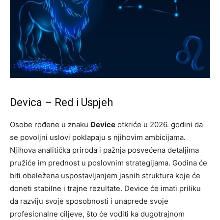
Devica – Red i Uspjeh
Osobe rođene u znaku
Device
otkriće u 2026. godini da
se povoljni uslovi poklapaju s njihovim ambicijama.
Njihova analitička priroda i pažnja posvećena detaljima
pružiće im prednost u poslovnim strategijama. Godina će
biti obeležena uspostavljanjem jasnih struktura koje će
doneti stabilne i trajne rezultate.
Device će imati priliku
da razviju svoje sposobnosti i unaprede svoje
profesionalne ciljeve, što će voditi ka dugotrajnom