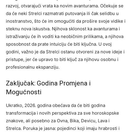
razvoj, otvarajući vrata ka novim avanturama.
Očekuje se
da će neki Strelci razmatrati putovanja ili čak selidbu u
inostranstvo, što će im omogućiti da prošire svoje vidike i
steknu nova iskustva. Njihova sklonost ka avanturama i
istraživanju će ih voditi ka neobičnim prilikama, a njihova
sposobnost da prate intuiciju će biti ključna.
U ovoj
godini, važno je da Strelci ostanu otvoreni za nove ideje i
pristupe, jer će upravo to biti ključ za njihovu osobnu i
profesionalnu ekspanziju.
Zaključak: Godina Promjena i
Mogućnosti
Ukratko, 2026. godina obećava da će biti godina
transformacija i novih perspektiva za sve horoskopske
znakove, ali posebno za Ovna, Bika, Devicu, Lava i
Strelca. Poruka je jasna: pojedinci koji imaju hrabrosti i