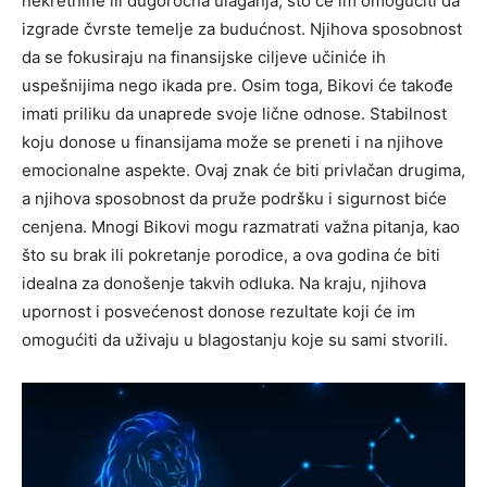
nekretnine ili dugoročna ulaganja, što će im omogućiti da
izgrade čvrste temelje za budućnost. Njihova sposobnost
da se fokusiraju na finansijske ciljeve učiniće ih
uspešnijima nego ikada pre.
Osim toga, Bikovi će takođe
imati priliku da unaprede svoje lične odnose. Stabilnost
koju donose u finansijama može se preneti i na njihove
emocionalne aspekte. Ovaj znak će biti privlačan drugima,
a njihova sposobnost da pruže podršku i sigurnost biće
cenjena.
Mnogi Bikovi mogu razmatrati važna pitanja, kao
što su brak ili pokretanje porodice, a ova godina će biti
idealna za donošenje takvih odluka. Na kraju, njihova
upornost i posvećenost donose rezultate koji će im
omogućiti da uživaju u blagostanju koje su sami stvorili.