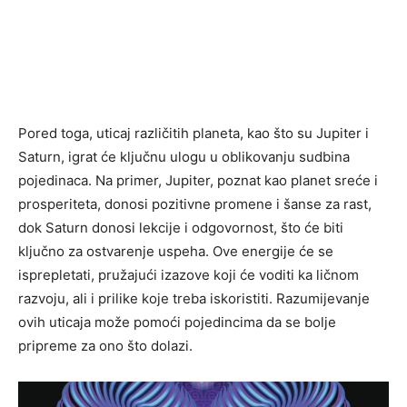
Pored toga, uticaj različitih planeta, kao što su Jupiter i
Saturn, igrat će ključnu ulogu u oblikovanju sudbina
pojedinaca. Na primer, Jupiter, poznat kao planet sreće i
prosperiteta, donosi pozitivne promene i šanse za rast,
dok Saturn donosi lekcije i odgovornost, što će biti
ključno za ostvarenje uspeha. Ove energije će se
isprepletati, pružajući izazove koji će voditi ka ličnom
razvoju, ali i prilike koje treba iskoristiti. Razumijevanje
ovih uticaja može pomoći pojedincima da se bolje
pripreme za ono što dolazi.