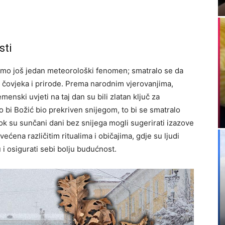
sti
samo još jedan meteorološki fenomen; smatralo se da
 čovjeka i prirode. Prema narodnim vjerovanjima,
enski uvjeti na taj dan su bili zlatan ključ za
 bi Božić bio prekriven snijegom, to bi se smatralo
k su sunčani dani bez snijega mogli sugerirati izazove
ećena različitim ritualima i običajima, gdje su ljudi
u i osigurati sebi bolju budućnost.