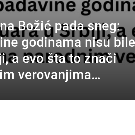
 na Božić pada sneg:
ne godinama nisu bile
i, a evo šta to znači
im verovanjima…