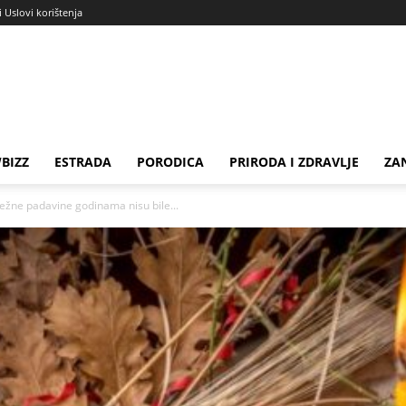
i Uslovi korištenja
BIZZ
ESTRADA
PORODICA
PRIRODA I ZDRAVLJE
ZA
ežne padavine godinama nisu bile...