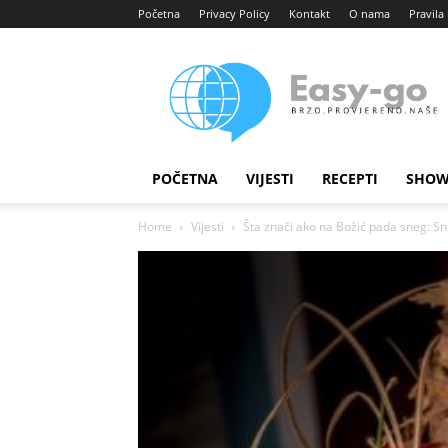
Početna
Privacy Policy
Kontakt
O nama
Pravila 
Easy
portal
POČETNA
VIJESTI
RECEPTI
SHOW
Home
Vijesti
Šta znači ako na Božić pada sneg: Sn