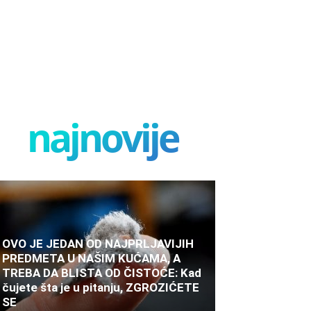
najnovije
OVO JE JEDAN OD NAJPRLJAVIJIH
PREDMETA U NAŠIM KUĆAMA, A
TREBA DA BLISTA OD ČISTOĆE: Kad
čujete šta je u pitanju, ZGROZIĆETE
SE