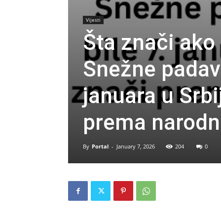
Vijesti
Šta znači ako
Snežne padavi
januara u Srbij
prema narodn
By
Portal
-
January 7, 2026
204
0