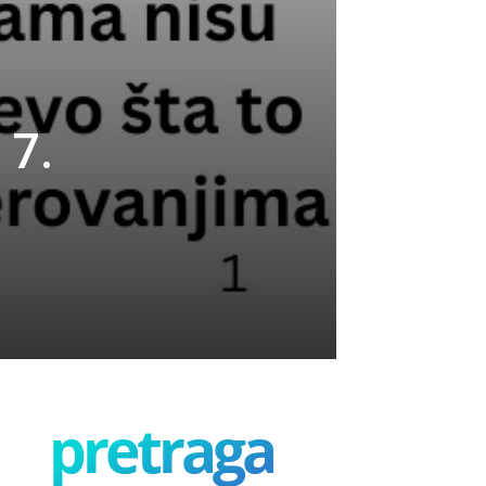
 7.
pretraga