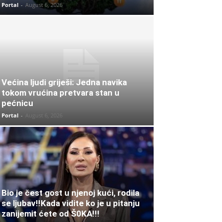
Portal
-
August 6, 2026
Većina ljudi griješi: Jedna navika
tokom vrućina pretvara stan u
pećnicu
Portal
-
August 6, 2026
Bio je čest gost u njenoj kući, rodila
se ljubav!!Kada vidite ko je u pitanju
zanijemit ćete od Š0KA!!!