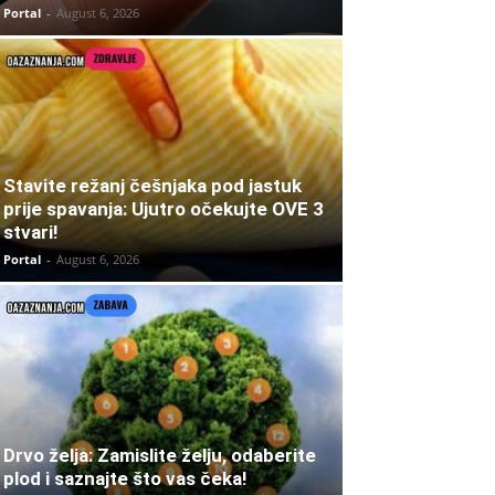
Portal
-
August 6, 2026
Stavite režanj češnjaka pod jastuk
prije spavanja: Ujutro očekujte OVE 3
stvari!
Portal
-
August 6, 2026
Drvo želja: Zamislite želju, odaberite
plod i saznajte što vas čeka!