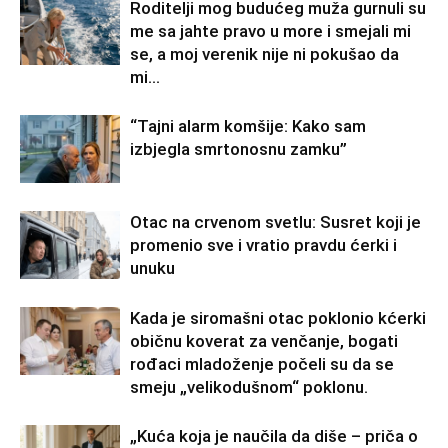
Roditelji mog budućeg muža gurnuli su
me sa jahte pravo u more i smejali mi
se, a moj verenik nije ni pokušao da
mi...
“Tajni alarm komšije: Kako sam
izbjegla smrtonosnu zamku”
Otac na crvenom svetlu: Susret koji je
promenio sve i vratio pravdu ćerki i
unuku
Kada je siromašni otac poklonio kćerki
običnu koverat za venčanje, bogati
rođaci mladoženje počeli su da se
smeju „velikodušnom“ poklonu.
„Kuća koja je naučila da diše – priča o