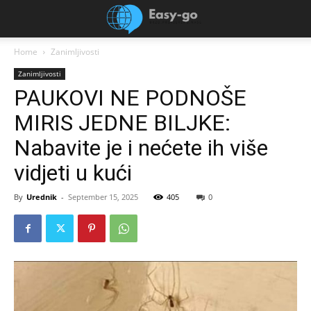
Home
Zanimljivosti
Zanimljivosti
PAUKOVI NE PODNOŠE
MIRIS JEDNE BILJKE:
Nabavite je i nećete ih više
vidjeti u kući
By
Urednik
-
September 15, 2025
405
0