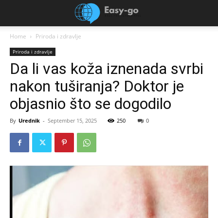
Home
Priroda i zdravlje
Priroda i zdravlje
Da li vas koža iznenada svrbi
nakon tuširanja? Doktor je
objasnio što se dogodilo
By
Urednik
-
September 15, 2025
250
0