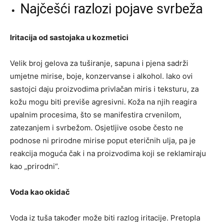
Najčešći razlozi pojave svrbeža
Iritacija od sastojaka u kozmetici
Velik broj gelova za tuširanje, sapuna i pjena sadrži
umjetne mirise, boje, konzervanse i alkohol. Iako ovi
sastojci daju proizvodima privlačan miris i teksturu, za
kožu mogu biti previše agresivni. Koža na njih reagira
upalnim procesima, što se manifestira crvenilom,
zatezanjem i svrbežom. Osjetljive osobe često ne
podnose ni prirodne mirise poput eteričnih ulja, pa je
reakcija moguća čak i na proizvodima koji se reklamiraju
kao „prirodni“.
Voda kao okidač
Voda iz tuša također može biti razlog iritacije. Pretopla