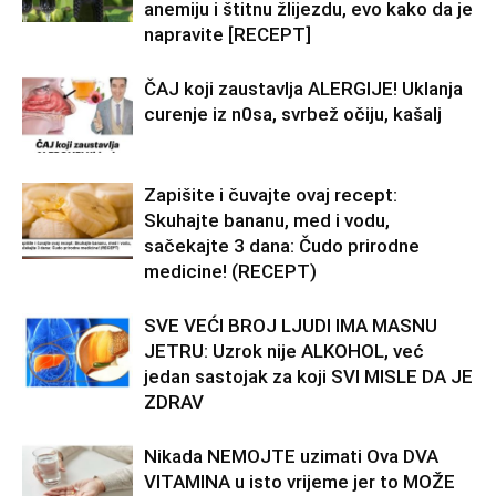
anemiju i štitnu žlijezdu, evo kako da je
napravite [RECEPT]
ČAJ koji zaustavlja ALERGIJE! Uklanja
curenje iz n0sa, svrbež očiju, kašalj
Zapišite i čuvajte ovaj recept:
Skuhajte bananu, med i vodu,
sačekajte 3 dana: Čudo prirodne
medicine! (RECEPT)
SVE VEĆI BROJ LJUDI IMA MASNU
JETRU: Uzrok nije ALKOHOL, već
jedan sastojak za koji SVI MISLE DA JE
ZDRAV
Nikada NEMOJTE uzimati Ova DVA
VITAMINA u isto vrijeme jer to MOŽE