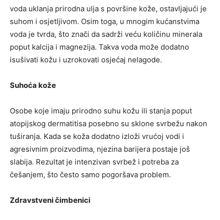
voda uklanja prirodna ulja s površine kože, ostavljajući je
suhom i osjetljivom. Osim toga, u mnogim kućanstvima
voda je tvrda, što znači da sadrži veću količinu minerala
poput kalcija i magnezija. Takva voda može dodatno
isušivati kožu i uzrokovati osjećaj nelagode.
Suhoća kože
Osobe koje imaju prirodno suhu kožu ili stanja poput
atopijskog dermatitisa posebno su sklone svrbežu nakon
tuširanja. Kada se koža dodatno izloži vrućoj vodi i
agresivnim proizvodima, njezina barijera postaje još
slabija. Rezultat je intenzivan svrbež i potreba za
češanjem, što često samo pogoršava problem.
Zdravstveni čimbenici