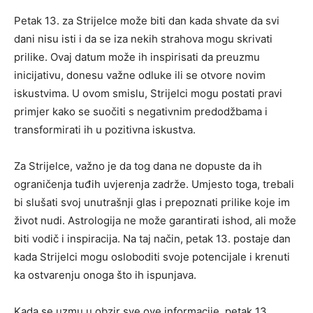
Petak 13. za Strijelce može biti dan kada shvate da svi
dani nisu isti i da se iza nekih strahova mogu skrivati
prilike. Ovaj datum može ih inspirisati da preuzmu
inicijativu, donesu važne odluke ili se otvore novim
iskustvima.
U ovom smislu, Strijelci mogu postati pravi
primjer kako se suočiti s negativnim predodžbama i
transformirati ih u pozitivna iskustva.
Za Strijelce, važno je da tog dana ne dopuste da ih
ograničenja tuđih uvjerenja zadrže. Umjesto toga, trebali
bi slušati svoj unutrašnji glas i prepoznati prilike koje im
život nudi. Astrologija ne može garantirati ishod, ali može
biti vodič i inspiracija. Na taj način, petak 13. postaje dan
kada Strijelci mogu osloboditi svoje potencijale i krenuti
ka ostvarenju onoga što ih ispunjava.
Kada se uzmu u obzir sve ove informacije, petak 13.