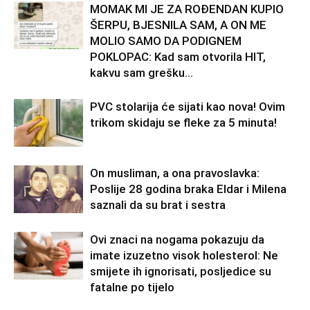
MOMAK MI JE ZA ROĐENDAN KUPIO
ŠERPU, BJESNILA SAM, A ON ME
MOLIO SAMO DA PODIGNEM
POKLOPAC: Kad sam otvorila HIT,
kakvu sam grešku...
PVC stolarija će sijati kao nova! Ovim
trikom skidaju se fleke za 5 minuta!
On musliman, a ona pravoslavka:
Poslije 28 godina braka Eldar i Milena
saznali da su brat i sestra
Ovi znaci na nogama pokazuju da
imate izuzetno visok holesterol: Ne
smijete ih ignorisati, posljedice su
fatalne po tijelo