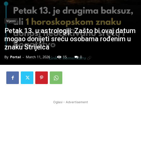
Vijesti
Petak 13. u astrologiji: Zašto bi ovaj datum
mogao donijeti sreću osobama rođenim u
znaku Strijelca
By
Portal
-
March 11, 2026
15
0
Oglasi - Advertisement