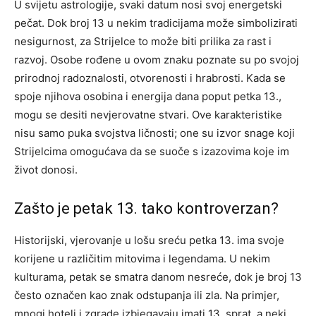
U svijetu astrologije, svaki datum nosi svoj energetski
pečat. Dok broj 13 u nekim tradicijama može simbolizirati
nesigurnost, za Strijelce to može biti prilika za rast i
razvoj. Osobe rođene u ovom znaku poznate su po svojoj
prirodnoj radoznalosti, otvorenosti i hrabrosti. Kada se
spoje njihova osobina i energija dana poput petka 13.,
mogu se desiti nevjerovatne stvari. Ove karakteristike
nisu samo puka svojstva ličnosti; one su izvor snage koji
Strijelcima omogućava da se suoče s izazovima koje im
život donosi.
Zašto je petak 13. tako kontroverzan?
Historijski, vjerovanje u lošu sreću petka 13. ima svoje
korijene u različitim mitovima i legendama. U nekim
kulturama, petak se smatra danom nesreće, dok je broj 13
često označen kao znak odstupanja ili zla. Na primjer,
mnogi hoteli i zgrade izbjegavaju imati 13. sprat, a neki