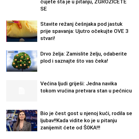
čujete šta je u pitanju, ZGROZIĆETE
SE
Stavite režanj češnjaka pod jastuk
prije spavanja: Ujutro očekujte OVE 3
stvari!
Drvo želja: Zamislite želju, odaberite
plod i saznajte što vas čeka!
Većina ljudi griješi: Jedna navika
tokom vrućina pretvara stan u pećnicu
Bio je čest gost u njenoj kući, rodila se
ljubav!!Kada vidite ko je u pitanju
zanijemit ćete od Š0KA!!!