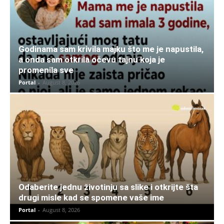
Godinama sam krivila majku što me je napustila,
a onda sam otkrila očevu tajnu koja je
promenila sve
Portal
-
August 8, 2026
Odaberite jednu životinju sa slike i otkrijte šta
drugi misle kad se spomene vaše ime
Portal
-
August 8, 2026