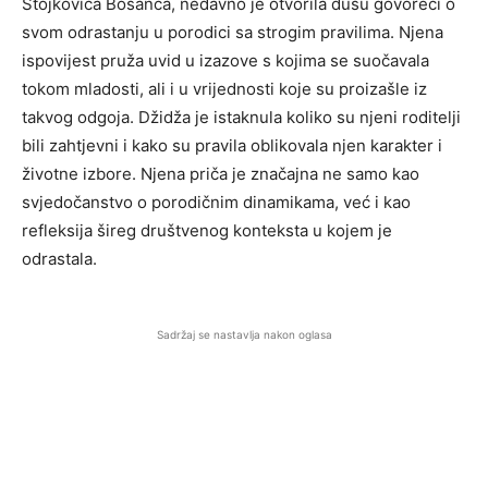
Stojkovića Bosanca, nedavno je otvorila dušu govoreći o
svom odrastanju u porodici sa strogim pravilima. Njena
ispovijest pruža uvid u izazove s kojima se suočavala
tokom mladosti, ali i u vrijednosti koje su proizašle iz
takvog odgoja. Džidža je istaknula koliko su njeni roditelji
bili zahtjevni i kako su pravila oblikovala njen karakter i
životne izbore. Njena priča je značajna ne samo kao
svjedočanstvo o porodičnim dinamikama, već i kao
refleksija šireg društvenog konteksta u kojem je
odrastala.
Sadržaj se nastavlja nakon oglasa