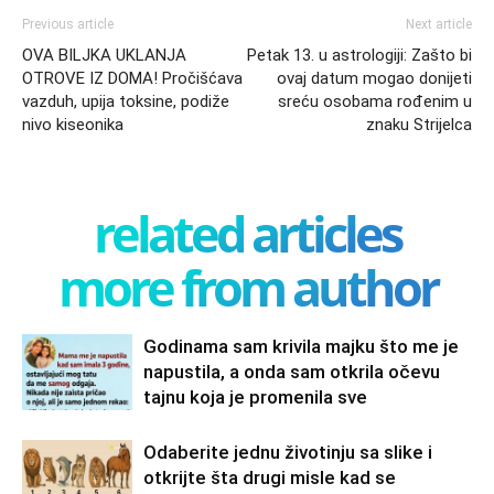
Previous article
Next article
OVA BILJKA UKLANJA
Petak 13. u astrologiji: Zašto bi
OTROVE IZ DOMA! Pročišćava
ovaj datum mogao donijeti
vazduh, upija toksine, podiže
sreću osobama rođenim u
nivo kiseonika
znaku Strijelca
related articles
more from author
Godinama sam krivila majku što me je
napustila, a onda sam otkrila očevu
tajnu koja je promenila sve
Odaberite jednu životinju sa slike i
otkrijte šta drugi misle kad se