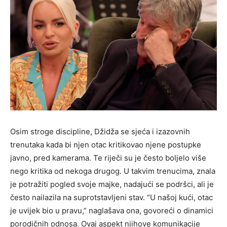
Osim stroge discipline, Džidža se sjeća i izazovnih
trenutaka kada bi njen otac kritikovao njene postupke
javno, pred kamerama. Te riječi su je često boljelo više
nego kritika od nekoga drugog. U takvim trenucima, znala
je potražiti pogled svoje majke, nadajući se podršci, ali je
često nailazila na suprotstavljeni stav. “U našoj kući, otac
je uvijek bio u pravu,” naglašava ona, govoreći o dinamici
porodičnih odnosa. Ovaj aspekt njihove komunikacije