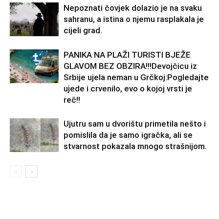
Nepoznati čovjek dolazio je na svaku
sahranu, a istina o njemu rasplakala je
cijeli grad.
PANIKA NA PLAŽI TURISTI BJEŽE
GLAVOM BEZ OBZIRA!!!Devojčicu iz
Srbije ujela neman u Grčkoj:Pogledajte
ujede i crvenilo, evo o kojoj vrsti je
reč!!
Ujutru sam u dvorištu primetila nešto i
pomislila da je samo igračka, ali se
stvarnost pokazala mnogo strašnijom.