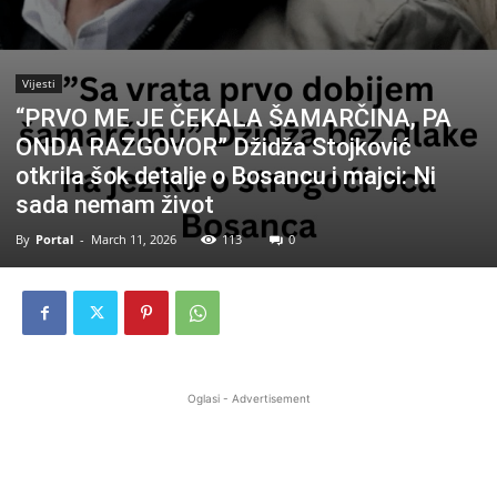
Vijesti
“PRVO ME JE ČEKALA ŠAMARČINA, PA
ONDA RAZGOVOR” Džidža Stojković
otkrila šok detalje o Bosancu i majci: Ni
sada nemam život
By
Portal
-
March 11, 2026
113
0
Oglasi - Advertisement