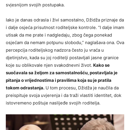
svjesnijom svojih postupaka.
Iako je danas odrasla i živi samostalno, Džidža priznaje da
i dalje osjeća prisutnost roditeljske kontrole. “I dalje imam
utisak da me prate i nadgledaju, zbog čega ponekad
osjećam da nemam potpunu slobodu,” naglašava ona. Ova
percepcija roditeljskog nadzora često ju vraća u
djetinjstvo, kada su joj roditelji postavljali jasne granice
koje su oblikovale njen svakodnevni život.
Kako se
suočavala sa željom za samostalnošću, postavljala je
pitanja o vrijednostima i pravilima koja su je pratila
tokom odrastanja.
U tom procesu, Džidža je naučila da
preispituje svoja uvjerenja i da traži vlastiti identitet, dok
istovremeno poštuje naslijeđe svojih roditelja.