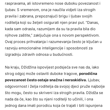
raspravama, ali istovremeno nose duboku povezanost i
ljubav. S vremenom, ona je naučila vidjeti iza strogih
pravila i zabrana, prepoznajući brigu i ljubav svojih
roditelja koji su željeli osigurati njen pravi put. “Danas,
kada sam odrasla, razumijem da su ta pravila bila dio
njihove zaštite,” zaključuje ona s novom perspektivom.
Ovaj proces prihvatanja i razumevanja često je ključan u
razvoju emocionalne inteligencije i sposobnosti za
izgradnju zdravih odnosa u budućnosti.
Na kraju, Džidžina ispovijest podsjeća sve nas da, iako
strog odgoj može ostaviti duboke tragove,
porodična
povezanost često ostaje snažna i neraskidiva.
Ljubav,
odgovornost i želja roditelja da svojoj djeci pruže najbolje
što mogu, često su skriveni iza strogih pravila. Džidža se
nada da će, kao što su njeni roditelji to učinili, i ona
jednog dana imati porodicu koja će trajati i biti ispunjena