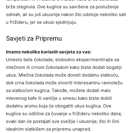
brže stegnula. Ove kuglice su savršene za posluženje
odmah, ali su još ukusnije nakon što odstoje nekoliko sati
u frižideru, jer se ukusi sjedinjuju.
Savjeti za Pripremu
Imamo nekoliko korisnih savjeta za vas:
Umesto bele čokolade, slobodno eksperimentirajte sa
mlečnom ili crnom čokoladom kako biste dodali bogatiji
ukus. Mlečna čokolada može doneti dodatnu slatkoću,
dok crna čokolada može stvoriti interesantnu ravnotežu
sa slatkoćom kuglica. Takođe, možete dodati malo
mlevenog kafe ili vanilije u smesu kako biste dobili
dodatnu aromu koja će obogatiti ukus kuglica. Ove
kuglice su odlične za čuvanje u frižideru nekoliko dana;
svaki dan će postajati sve svežije i ukusnije, što ih čini
idealnim slatkišem za pripremu unapred.