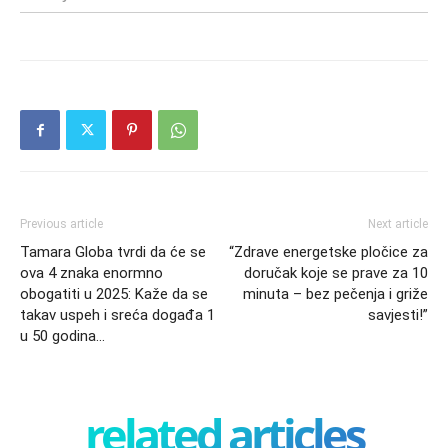
Previous article
Next article
Tamara Globa tvrdi da će se
“Zdrave energetske pločice za
ova 4 znaka enormno
doručak koje se prave za 10
obogatiti u 2025: Kaže da se
minuta – bez pečenja i griže
takav uspeh i sreća događa 1
savjesti!”
u 50 godina…
related articles