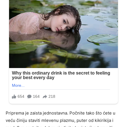
Priprema je zaista jednostavna. Počnite tako što ćete u
veću činiju staviti mlevenu plazmu, puter od kikirikija i