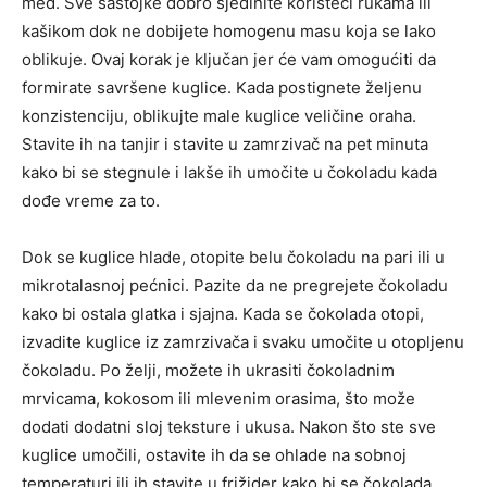
med. Sve sastojke dobro sjedinite koristeći rukama ili
kašikom dok ne dobijete homogenu masu koja se lako
oblikuje. Ovaj korak je ključan jer će vam omogućiti da
formirate savršene kuglice. Kada postignete željenu
konzistenciju, oblikujte male kuglice veličine oraha.
Stavite ih na tanjir i stavite u zamrzivač na pet minuta
kako bi se stegnule i lakše ih umočite u čokoladu kada
dođe vreme za to.
Dok se kuglice hlade, otopite belu čokoladu na pari ili u
mikrotalasnoj pećnici. Pazite da ne pregrejete čokoladu
kako bi ostala glatka i sjajna. Kada se čokolada otopi,
izvadite kuglice iz zamrzivača i svaku umočite u otopljenu
čokoladu. Po želji, možete ih ukrasiti čokoladnim
mrvicama, kokosom ili mlevenim orasima, što može
dodati dodatni sloj teksture i ukusa. Nakon što ste sve
kuglice umočili, ostavite ih da se ohlade na sobnoj
temperaturi ili ih stavite u frižider kako bi se čokolada