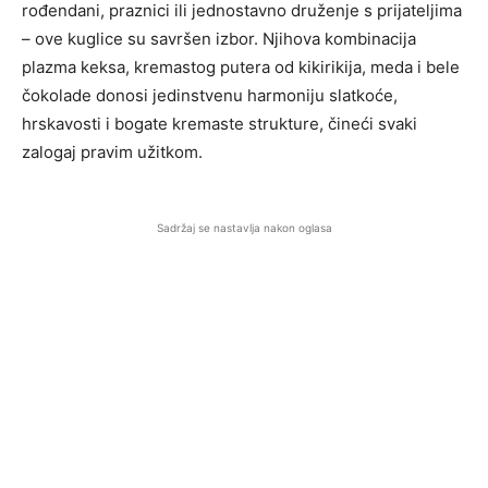
rođendani, praznici ili jednostavno druženje s prijateljima
– ove kuglice su savršen izbor. Njihova kombinacija
plazma keksa, kremastog putera od kikirikija, meda i bele
čokolade donosi jedinstvenu harmoniju slatkoće,
hrskavosti i bogate kremaste strukture, čineći svaki
zalogaj pravim užitkom.
Sadržaj se nastavlja nakon oglasa