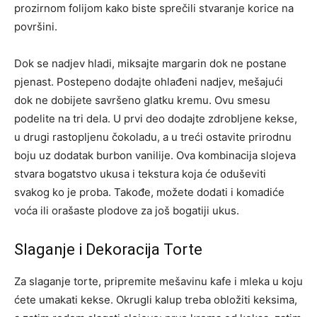
prozirnom folijom kako biste sprečili stvaranje korice na
površini.
Dok se nadjev hladi, miksajte margarin dok ne postane
pjenast. Postepeno dodajte ohlađeni nadjev, mešajući
dok ne dobijete savršeno glatku kremu. Ovu smesu
podelite na tri dela. U prvi deo dodajte zdrobljene kekse,
u drugi rastopljenu čokoladu, a u treći ostavite prirodnu
boju uz dodatak burbon vanilije. Ova kombinacija slojeva
stvara bogatstvo ukusa i tekstura koja će oduševiti
svakog ko je proba. Takođe, možete dodati i komadiće
voća ili orašaste plodove za još bogatiji ukus.
Slaganje i Dekoracija Torte
Za slaganje torte, pripremite mešavinu kafe i mleka u koju
ćete umakati kekse. Okrugli kalup treba obložiti keksima,