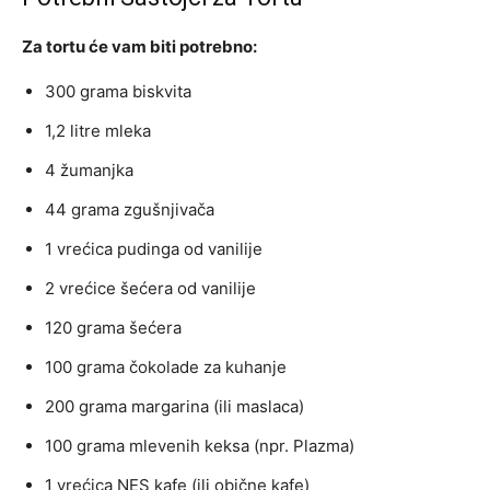
Za tortu će vam biti potrebno:
300 grama biskvita
1,2 litre mleka
4 žumanjka
44 grama zgušnjivača
1 vrećica pudinga od vanilije
2 vrećice šećera od vanilije
120 grama šećera
100 grama čokolade za kuhanje
200 grama margarina (ili maslaca)
100 grama mlevenih keksa (npr. Plazma)
1 vrećica NES kafe (ili obične kafe)