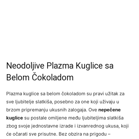
Neodoljive Plazma Kuglice sa
Belom Čokoladom
Plazma kuglice sa belom čokoladom su pravi užitak za
sve ljubitelje slatkiša, posebno za one koji uživaju u
brzom pripremanju ukusnih zalogaja. Ove
nepečene
kuglice
su postale omiljene među ljubiteljima slatkiša
zbog svoje jednostavne izrade i izvanrednog ukusa, koji
će očarati sve prisutne. Bez obzira na prigodu –