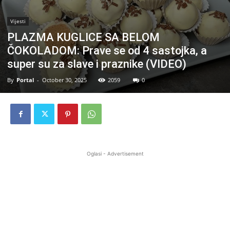
Vijesti
PLAZMA KUGLICE SA BELOM
ČOKOLADOM: Prave se od 4 sastojka, a
super su za slave i praznike (VIDEO)
By
Portal
-
October 30, 2025
2059
0
Oglasi - Advertisement