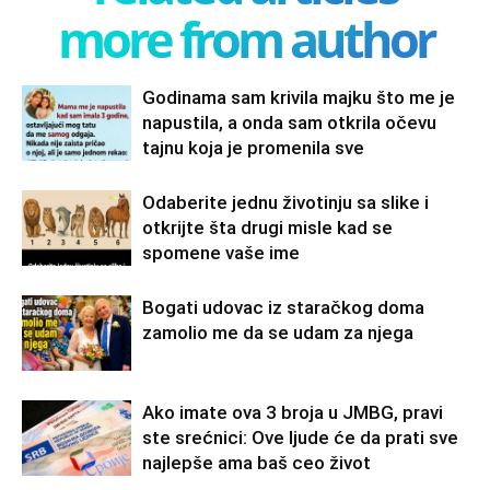
more from author
Godinama sam krivila majku što me je
napustila, a onda sam otkrila očevu
tajnu koja je promenila sve
Odaberite jednu životinju sa slike i
otkrijte šta drugi misle kad se
spomene vaše ime
Bogati udovac iz staračkog doma
zamolio me da se udam za njega
Ako imate ova 3 broja u JMBG, pravi
ste srećnici: Ove ljude će da prati sve
najlepše ama baš ceo život