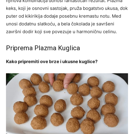
njihova kombinacija donosi fantastičan rezultat. Plazma
keks, koji je osnovni sastojak, pruža bogatstvo ukusa, dok
puter od kikirikija dodaje posebnu kremastu notu. Med
unosi dodatnu slatkoću, a bela čokolada je savršeni
završni dodir koji sve povezuje u harmoničnu celinu.
Priprema Plazma Kuglica
Kako pripremiti ove brze i ukusne kuglice?