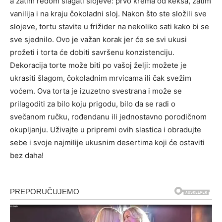
a zatim redom slagati slojeve: prvo krema od keksa, zatim
vanilija i na kraju čokoladni sloj.
Nakon što ste složili sve
slojeve, tortu stavite u frižider na nekoliko sati kako bi se
sve sjednilo. Ovo je važan korak jer će se svi ukusi
prožeti i torta će dobiti savršenu konzistenciju.
Dekoracija torte može biti po vašoj želji: možete je
ukrasiti šlagom, čokoladnim mrvicama ili čak svežim
voćem. Ova torta je izuzetno svestrana i može se
prilagoditi za bilo koju prigodu, bilo da se radi o
svečanom ručku, rođendanu ili jednostavno porodičnom
okupljanju.
Uživajte u pripremi ovih slastica i obradujte
sebe i svoje najmilije ukusnim desertima koji će ostaviti
bez daha!