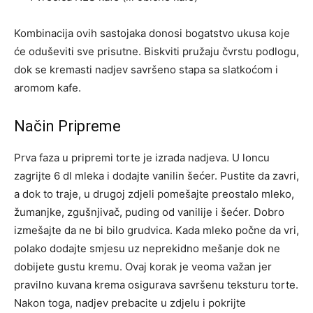
Kombinacija ovih sastojaka donosi bogatstvo ukusa koje
će oduševiti sve prisutne. Biskviti pružaju čvrstu podlogu,
dok se kremasti nadjev savršeno stapa sa slatkoćom i
aromom kafe.
Način Pripreme
Prva faza u pripremi torte je izrada nadjeva. U loncu
zagrijte 6 dl mleka i dodajte vanilin šećer. Pustite da zavri,
a dok to traje, u drugoj zdjeli pomešajte preostalo mleko,
žumanjke, zgušnjivač, puding od vanilije i šećer. Dobro
izmešajte da ne bi bilo grudvica.
Kada mleko počne da vri,
polako dodajte smjesu uz neprekidno mešanje dok ne
dobijete gustu kremu. Ovaj korak je veoma važan jer
pravilno kuvana krema osigurava savršenu teksturu torte.
Nakon toga, nadjev prebacite u zdjelu i pokrijte