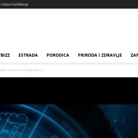
i Uslovi korištenja
BIZZ
ESTRADA
PORODICA
PRIRODA I ZDRAVLJE
ZA
aka enormno obogatiti u...