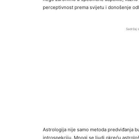
perceptivnost prema svijetu i donošenje od
Sadržaj 
Astrologija nije samo metoda predviđanja bu
introspekciju. Mnogi se ljudi okreću astrolo