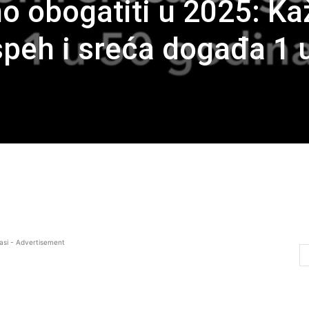
 obogatiti u 2025: Ka
speh i sreća događa 1 
asi - Advertisement