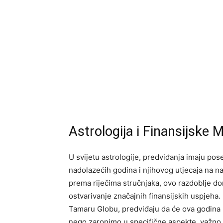
Astrologija i Finansijske
U svijetu astrologije, predviđanja imaju pose
nadolazećih godina i njihovog utjecaja na n
prema riječima stručnjaka, ovo razdoblje d
ostvarivanje značajnih finansijskih uspjeha.
Tamaru Globu, predviđaju da će ova godina
nego zaronimo u specifične aspekte, važno j