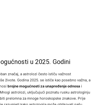
 Mogućnosti u 2025. Godini
ban značaj, a astrolozi često ističu važnost
aše živote. Godina 2025. se ističe kao posebno važna, a
onosi
brojne mogućnosti za unapređenje odnosa
i
 Mnogi astrolozi, uključujući poznatu rusku astrologinju
 biti prelomna za mnoge horoskopske znakove. Prije
e razumjeti kako astrologija može oblikovati našu