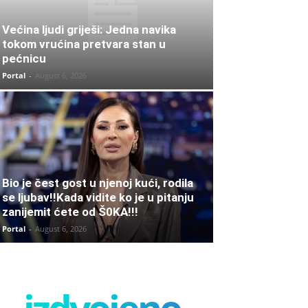
Većina ljudi griješi: Jedna navika
tokom vrućina pretvara stan u
pećnicu
Portal
-
August 6, 2026
Bio je čest gost u njenoj kući, rodila
se ljubav!!Kada vidite ko je u pitanju
zanijemit ćete od Š0KA!!!
Portal
-
August 6, 2026