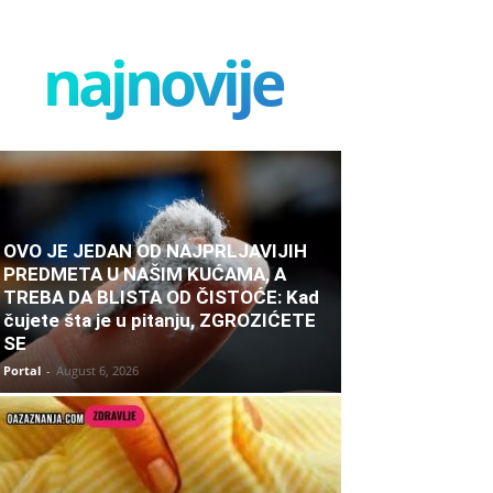
najnovije
OVO JE JEDAN OD NAJPRLJAVIJIH
PREDMETA U NAŠIM KUĆAMA, A
TREBA DA BLISTA OD ČISTOĆE: Kad
čujete šta je u pitanju, ZGROZIĆETE
SE
Portal
-
August 6, 2026