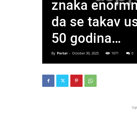
znaka enormno
da se takav u
50 godina…
By
Portal
-
October 30, 2025
1071
0
Ogl