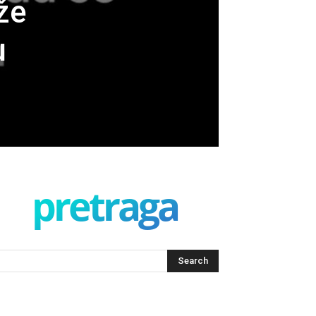
že
u
pretraga