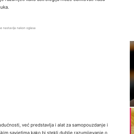
luka.
se nastavlja nakon oglasa
dućnosti, već predstavlja i alat za samopouzdanje i
škim savjetima kako bi stekli dublje razumijevanje o