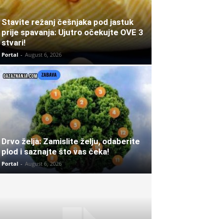
Stavite režanj češnjaka pod jastuk
prije spavanja: Ujutro očekujte OVE 3
stvari!
Portal
-
August 6, 2026
Drvo želja: Zamislite želju, odaberite
plod i saznajte što vas čeka!
Portal
-
August 6, 2026