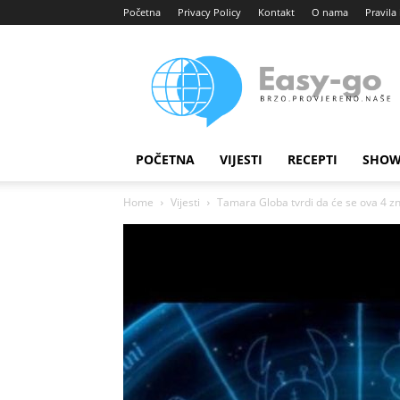
Početna
Privacy Policy
Kontakt
O nama
Pravila 
Easy
portal
POČETNA
VIJESTI
RECEPTI
SHOW
Home
Vijesti
Tamara Globa tvrdi da će se ova 4 zn