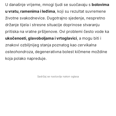
U današnje vrijeme, mnogi ljudi se suočavaju s
bolovima
u vratu, ramenima i leđima
, koji su rezultat suvremene
životne svakodnevice. Dugotrajno sjedenje, nespretno
držanje tijela i stresne situacije doprinose stvaranju
pritiska na vratne pršljenove. Ovi problemi često vode ka
ukočenosti, glavoboljama i vrtoglavici
, a mogu biti i
znakovi ozbiljnijeg stanja poznatog kao
cervikalna
osteohondroza
, degenerativna bolest kičmene moždine
koja polako napreduje.
Sadržaj se nastavlja nakon oglasa