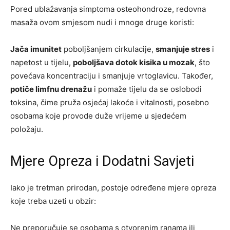
Pored ublažavanja simptoma osteohondroze, redovna
masaža ovom smjesom nudi i mnoge druge koristi:
Jača imunitet
poboljšanjem cirkulacije,
smanjuje stres
i
napetost u tijelu,
poboljšava dotok kisika u mozak
, što
povećava koncentraciju i smanjuje vrtoglavicu. Također,
potiče limfnu drenažu
i pomaže tijelu da se oslobodi
toksina, čime pruža osjećaj lakoće i vitalnosti, posebno
osobama koje provode duže vrijeme u sjedećem
položaju.
Mjere Opreza i Dodatni Savjeti
Iako je tretman prirodan, postoje određene mjere opreza
koje treba uzeti u obzir:
Ne preporučuje se osobama s otvorenim ranama ili