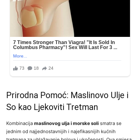
Prirodna Pomoć: Maslinovo Ulje i
So kao Ljekoviti Tretman
Kombinacija
maslinovog ulja i morske soli
smatra se
jednim od najjednostavnijih i najefikasnijih kućnih
tretmana za ublažavanje bolova i ukočenosti. Ova smjesa