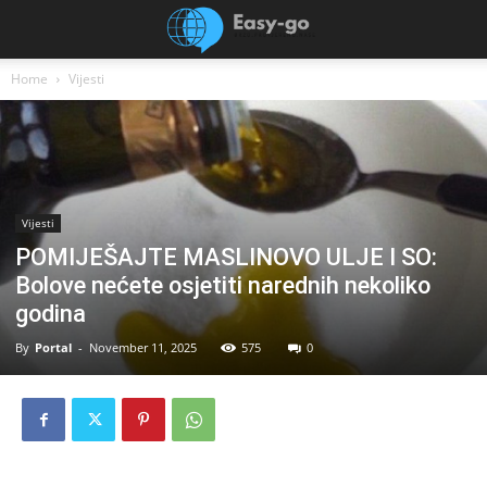
Home
Vijesti
Vijesti
POMIJEŠAJTE MASLINOVO ULJE I SO:
Bolove nećete osjetiti narednih nekoliko
godina
By
Portal
-
November 11, 2025
575
0