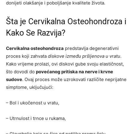
donijeti olakšanje i poboljšanje kvalitete života.
Šta je Cervikalna Osteohondroza i
Kako Se Razvija?
Cervikalna osteohondroza
predstavlja degenerativni
proces koji zahvata
diskove između pršljenova u vratu
.
Kako vrijeme prolazi, ovi diskovi gube svoju elastičnost,
što dovodi do
povećanog pritiska na nerve i krvne
sudove
. Ovaj proces može uzrokovati različite neprijatne
simptome, uključujući:
– Bol i ukočenost u vratu,
– Utrnulost i trnce u rukama,
– Glavobolje koje se šire od potiljka prema čelu,