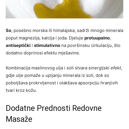
So
, posebno morska ili himalajska, sadrži mnogo minerala
poput magnezija, kalcija i joda. Djeluje
protuupalno
,
antiseptički
i
stimulativno
na površinsku cirkulaciju, što
dodatno doprinosi efektu mješavine.
Kombinacija maslinovog ulja i soli stvara
sinergijski efekt
,
gdje ulje pomaže u upijanju minerala iz soli, dok so
poboljšava prokrvljenost i olakšava apsorpciju hranjivih
tvari kroz kožu.
Dodatne Prednosti Redovne
Masaže