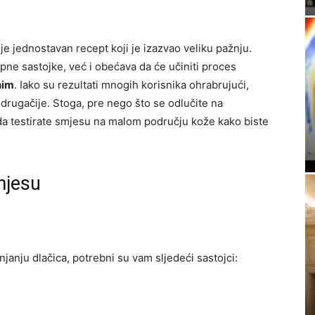
je jednostavan recept koji je izazvao veliku pažnju.
upne sastojke, već i obećava da će učiniti proces
nim
. Iako su rezultati mnogih korisnika ohrabrujući,
rugačije. Stoga, pre nego što se odlučite na
da testirate smjesu na malom području kože kako biste
mjesu
anju dlačica, potrebni su vam sljedeći sastojci: