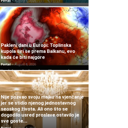
Portal
-
August 8, 2026
Pakleni dani u Europi: Toplinska
kupola širi se prema Balkanu, evo
kada će biti najgore
Portal
-
August 8, 2026
Nije pozvao svoju majku na vjenčanje
jer se stidio njenog jednostavnog
seoskog života. Ali ono što se
dogodilo usred proslave ostavilo je
sve goste...
Portal
-
August 8, 2026