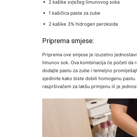
2 kašike svježeg limunovog soka
1 kašičica paste za zube
2 kašike 3% hidrogen peroksida
Priprema smjese:
Priprema ove smjese je izuzetno jednostavn
limunov sok. Ova kombinacija će početi da re
dodajte pastu za zube i temeljno promiješaj
sjedinite kako biste dobili homogenu pastu
raspršivačem za lakšu primjenu ili je jedno