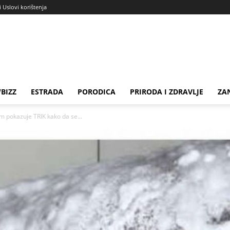
i Uslovi korištenja
BIZZ
ESTRADA
PORODICA
PRIRODA I ZDRAVLJE
ZA
m pokazuje TRIK kako da se...