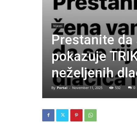
Vijesti
Prestanite da
pokazuje TRIK 
neželjenih dlač
By
Portal
-
November 11, 2025
532
0