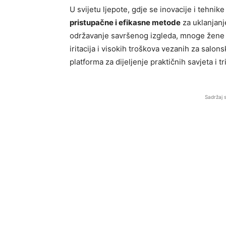
U svijetu ljepote, gdje se inovacije i tehnike
pristupačne i efikasne metode
za uklanjanj
održavanje savršenog izgleda, mnoge žene s
iritacija i visokih troškova vezanih za sal
platforma za dijeljenje praktičnih savjeta i t
Sadržaj 