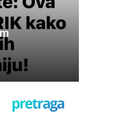
am
pretraga