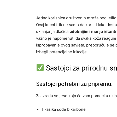
Jedna korisnica društvenih mreža podijelila 
Ovaj kućni trik ne samo da koristi lako dost
uklanjanja dlačica
udobnijim i manje iritant
važno je napomenuti da svaka koža reaguje d
isprobavanje ovog savjeta, preporučuje se 
izbegli potencijalne iritacije.
Sastojci za prirodnu s
Sastojci potrebni za pripremu:
Za izradu smjese koja će vam pomoći u uklanj
1 kašika sode bikarbone