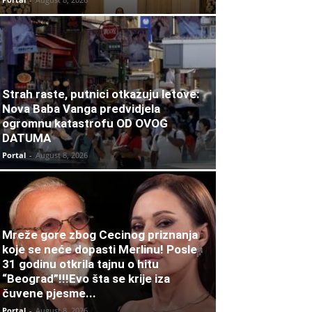
Strah raste, putnici otkazuju letove:
Nova Baba Vanga predvidjela
ogromnu katastrofu OD OVOG
DATUMA
Portal
-
August 8, 2026
Mreže gore zbog Cecinog priznanja
koje se neće dopasti Merlinu! Posle
31 godinu otkrila tajnu o hitu
“Beograd”!!!Evo šta se krije iza
čuvene pjesme...
Portal
-
August 8, 2026