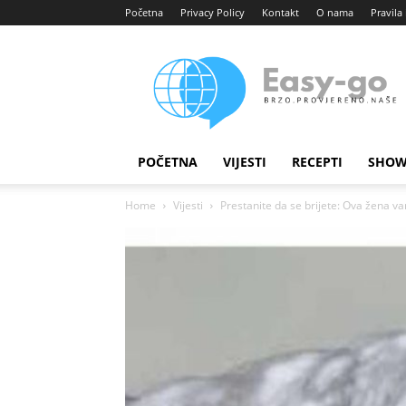
Početna
Privacy Policy
Kontakt
O nama
Pravila 
Easy
portal
POČETNA
VIJESTI
RECEPTI
SHOW
Home
Vijesti
Prestanite da se brijete: Ova žena va