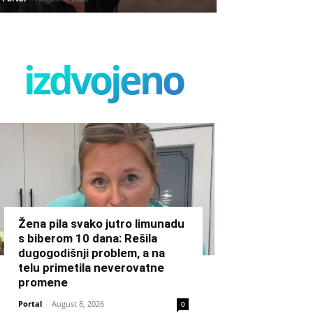
izdvojeno
Žena pila svako jutro limunadu
s biberom 10 dana: Rešila
dugogodišnji problem, a na
telu primetila neverovatne
promene
Portal
-
August 8, 2026
0