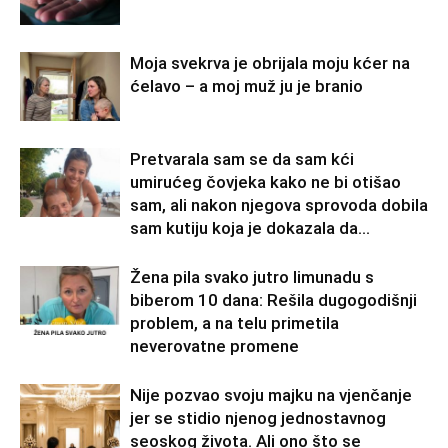
Moja svekrva je obrijala moju kćer na
ćelavo – a moj muž ju je branio
Pretvarala sam se da sam kći
umirućeg čovjeka kako ne bi otišao
sam, ali nakon njegova sprovoda dobila
sam kutiju koja je dokazala da...
Žena pila svako jutro limunadu s
biberom 10 dana: Rešila dugogodišnji
problem, a na telu primetila
neverovatne promene
Nije pozvao svoju majku na vjenčanje
jer se stidio njenog jednostavnog
seoskog života. Ali ono što se