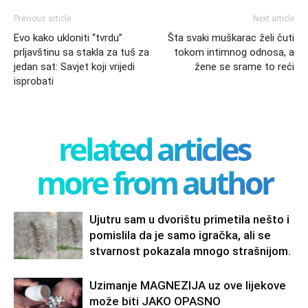
Previous article
Next article
Evo kako ukloniti “tvrdu”
Šta svaki muškarac želi čuti
prljavštinu sa stakla za tuš za
tokom intimnog odnosa, a
jedan sat: Savjet koji vrijedi
žene se srame to reći
isprobati
related articles
more from author
Ujutru sam u dvorištu primetila nešto i
pomislila da je samo igračka, ali se
stvarnost pokazala mnogo strašnijom.
Uzimanje MAGNEZIJA uz ove lijekove
može biti JAKO OPASNO