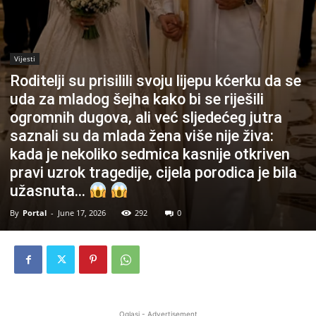
Vijesti
Roditelji su prisilili svoju lijepu kćerku da se
uda za mladog šejha kako bi se riješili
ogromnih dugova, ali već sljedećeg jutra
saznali su da mlada žena više nije živa:
kada je nekoliko sedmica kasnije otkriven
pravi uzrok tragedije, cijela porodica je bila
užasnuta…
By
Portal
-
June 17, 2026
292
0
Oglasi - Advertisement