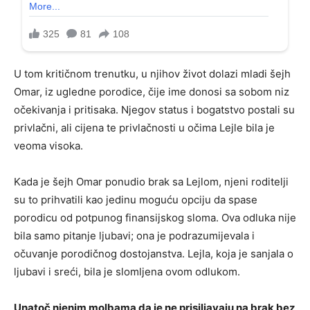
U tom kritičnom trenutku, u njihov život dolazi mladi šejh
Omar, iz ugledne porodice, čije ime donosi sa sobom niz
očekivanja i pritisaka. Njegov status i bogatstvo postali su
privlačni, ali cijena te privlačnosti u očima Lejle bila je
veoma visoka.
Kada je šejh Omar ponudio brak sa Lejlom, njeni roditelji
su to prihvatili kao jedinu moguću opciju da spase
porodicu od potpunog finansijskog sloma. Ova odluka nije
bila samo pitanje ljubavi; ona je podrazumijevala i
očuvanje porodičnog dostojanstva. Lejla, koja je sanjala o
ljubavi i sreći, bila je slomljena ovom odlukom.
Unatoč njenim molbama da je ne prisiljavaju na brak bez