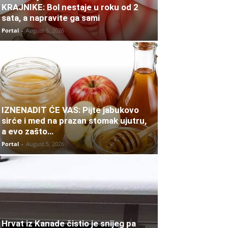
KRAJNIKE: Bol nestaje u roku od 2
sata, a napravite ga sami
Portal
-
August 5, 2026
IZNENADIT ĆE VAS: Pijte jabukovo
sirće i med na prazan stomak ujutru,
a evo zašto…
Portal
-
August 5, 2026
Hrvat iz Kanade čistio je snijeg pa