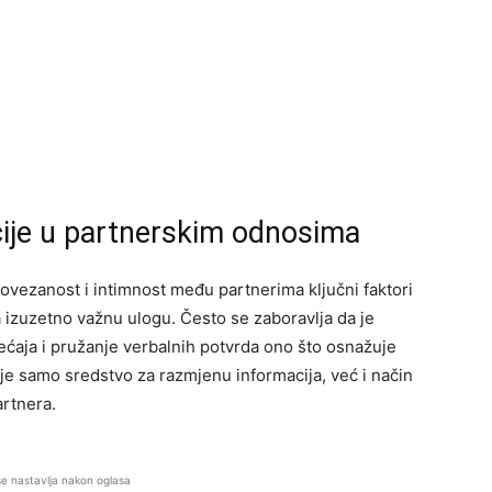
ije u partnerskim odnosima
ovezanost i intimnost među partnerima ključni faktori
 izuzetno važnu ulogu. Često se zaboravlja da je
jećaja i pružanje verbalnih potvrda ono što osnažuje
ije samo sredstvo za razmjenu informacija, već i način
artnera.
se nastavlja nakon oglasa