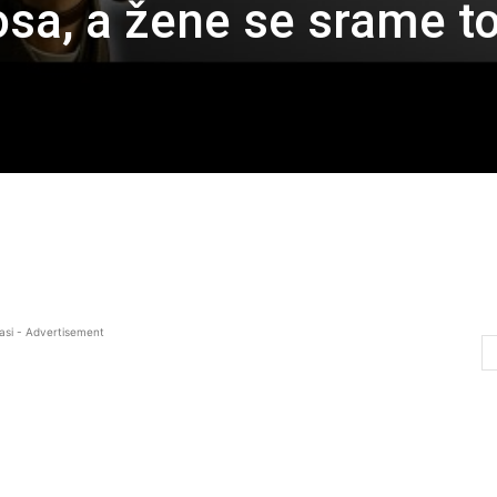
sa, a žene se srame t
asi - Advertisement