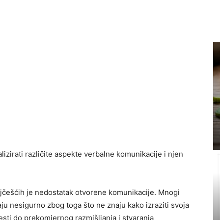
lizirati različite aspekte verbalne komunikacije i njen
ajčešćih je nedostatak otvorene komunikacije. Mnogi
aju nesigurno zbog toga što ne znaju kako izraziti svoja
esti do prekomjernog razmišljanja i stvaranja