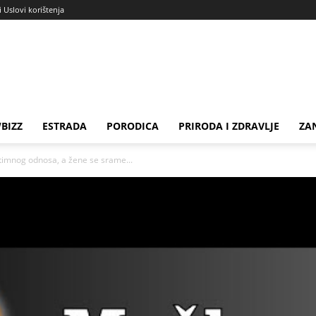
i Uslovi korištenja
BIZZ
ESTRADA
PORODICA
PRIRODA I ZDRAVLJE
ZA
ntimnog odnosa, a žene se srame...