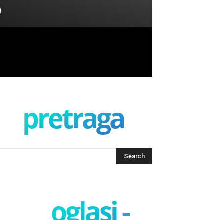
o
pretraga
oglasi -