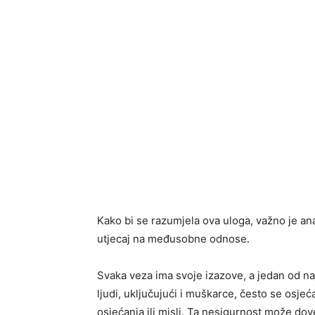
Kako bi se razumjela ova uloga, važno je ana
utjecaj na međusobne odnose.
Svaka veza ima svoje izazove, a jedan od n
ljudi, uključujući i muškarce, često se osjeć
osjećanja ili misli. Ta nesigurnost može dov