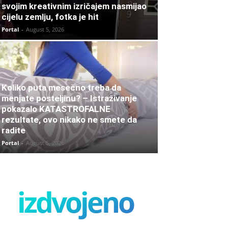
svojim kreativnim izričajem nasmijao
cijelu zemlju, fotka je hit
Portal
-
August 5, 2026
Koliko puta mesečno treba da
menjate posteljinu? – Istraživanje
pokazalo KATASTROFALNE
rezultate, ovo nikako ne smete da
radite
Portal
-
August 5, 2026
izdvojeno