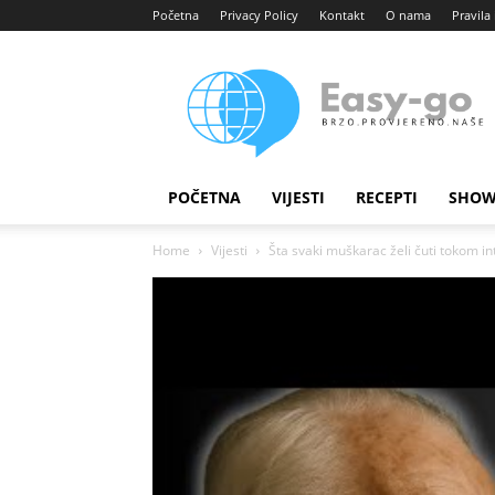
Početna
Privacy Policy
Kontakt
O nama
Pravila 
Easy
portal
POČETNA
VIJESTI
RECEPTI
SHOW
Home
Vijesti
Šta svaki muškarac želi čuti tokom i