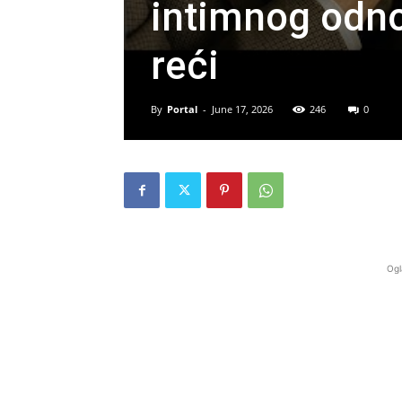
intimnog odno
reći
By
Portal
-
June 17, 2026
246
0
Ogl