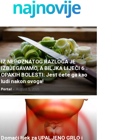
najnovije
IZ NEPOZNATOG RAZLOGA JE
IZBJEGAVAMO, A BILJKA LIJEČI 6
OPAKIH BOLESTI: Jest ćete ga kao
ludi nakon ovoga!
Portal
-
August 5, 2026
Domaći lijek za UPALJENO GRLO i