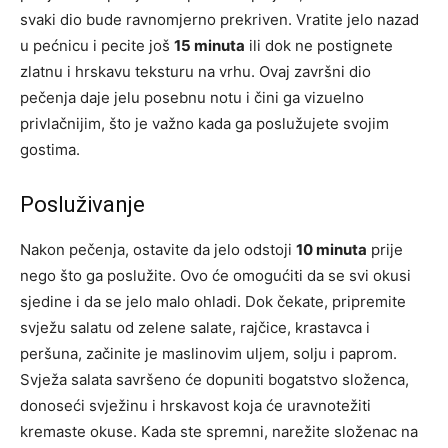
svaki dio bude ravnomjerno prekriven. Vratite jelo nazad
u pećnicu i pecite još
15 minuta
ili dok ne postignete
zlatnu i hrskavu teksturu na vrhu. Ovaj završni dio
pečenja daje jelu posebnu notu i čini ga vizuelno
privlačnijim, što je važno kada ga poslužujete svojim
gostima.
Posluživanje
Nakon pečenja, ostavite da jelo odstoji
10 minuta
prije
nego što ga poslužite. Ovo će omogućiti da se svi okusi
sjedine i da se jelo malo ohladi. Dok čekate, pripremite
svježu salatu od zelene salate, rajčice, krastavca i
peršuna, začinite je maslinovim uljem, solju i paprom.
Svježa salata savršeno će dopuniti bogatstvo složenca,
donoseći svježinu i hrskavost koja će uravnotežiti
kremaste okuse. Kada ste spremni, narežite složenac na