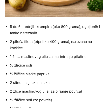
5 do 6 srednjih krumpira (oko 800 grama), oguljenih i
tanko narezanih
2 pileća fileta (otprilike 400 grama), narezana na
kockice
1 žlica maslinovog ulja za mariniranje piletine
½ žličice soli
¼ žličice slatke paprike
2 sitno nasjeckana luka
2 žlice maslinovog ulja (za pirjanje povrća)
½ žličice soli (za povrće)