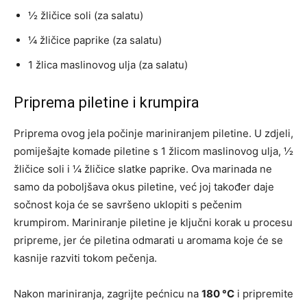
½ žličice soli (za salatu)
¼ žličice paprike (za salatu)
1 žlica maslinovog ulja (za salatu)
Priprema piletine i krumpira
Priprema ovog jela počinje mariniranjem piletine. U zdjeli,
pomiješajte komade piletine s 1 žlicom maslinovog ulja, ½
žličice soli i ¼ žličice slatke paprike. Ova marinada ne
samo da poboljšava okus piletine, već joj također daje
sočnost koja će se savršeno uklopiti s pečenim
krumpirom. Mariniranje piletine je ključni korak u procesu
pripreme, jer će piletina odmarati u aromama koje će se
kasnije razviti tokom pečenja.
Nakon mariniranja, zagrijte pećnicu na
180 °C
i pripremite