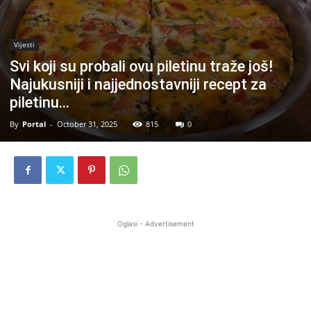
Vijesti
Svi koji su probali ovu piletinu traže još!
Najukusniji i najjednostavniji recept za
piletinu…
By
Portal
-
October 31, 2025
815
0
Oglasi - Advertisement