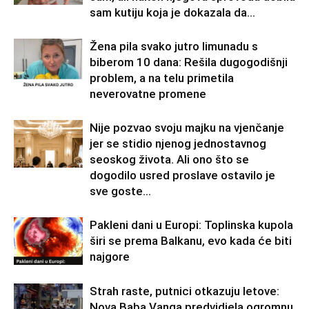
sam kutiju koja je dokazala da...
Žena pila svako jutro limunadu s
biberom 10 dana: Rešila dugogodišnji
problem, a na telu primetila
neverovatne promene
Nije pozvao svoju majku na vjenčanje
jer se stidio njenog jednostavnog
seoskog života. Ali ono što se
dogodilo usred proslave ostavilo je
sve goste...
Pakleni dani u Europi: Toplinska kupola
širi se prema Balkanu, evo kada će biti
najgore
Strah raste, putnici otkazuju letove:
Nova Baba Vanga predvidjela ogromnu