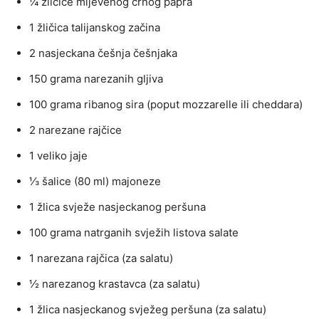
¼ žličice mljevenog crnog papra
1 žličica talijanskog začina
2 nasjeckana češnja češnjaka
150 grama narezanih gljiva
100 grama ribanog sira (poput mozzarelle ili cheddara)
2 narezane rajčice
1 veliko jaje
⅓ šalice (80 ml) majoneze
1 žlica svježe nasjeckanog peršuna
100 grama natrganih svježih listova salate
1 narezana rajčica (za salatu)
½ narezanog krastavca (za salatu)
1 žlica nasjeckanog svježeg peršuna (za salatu)