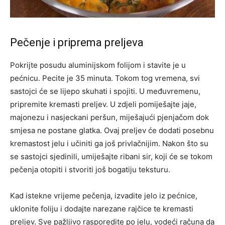
Pečenje i priprema preljeva
Pokrijte posudu aluminijskom folijom i stavite je u
pećnicu. Pecite je 35 minuta. Tokom tog vremena, svi
sastojci će se lijepo skuhati i spojiti. U međuvremenu,
pripremite kremasti preljev. U zdjeli pomiješajte jaje,
majonezu i nasjeckani peršun, miješajući pjenjačom dok
smjesa ne postane glatka. Ovaj preljev će dodati posebnu
kremastost jelu i učiniti ga još privlačnijim. Nakon što su
se sastojci sjedinili, umiješajte ribani sir, koji će se tokom
pečenja otopiti i stvoriti još bogatiju teksturu.
Kad istekne vrijeme pečenja, izvadite jelo iz pećnice,
uklonite foliju i dodajte narezane rajčice te kremasti
preljev. Sve pažljivo rasporedite po jelu, vodeći računa da