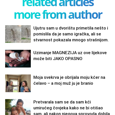
related articles
more from author
Ujutru sam u dvorištu primetila nešto i
pomislila da je samo igračka, ali se
stvarnost pokazala mnogo strašnijom.
Uzimanje MAGNEZIJA uz ove lijekove
može biti JAKO OPASNO
Moja svekrva je obrijala moju kćer na
ćelavo – a moj muž ju je branio
Pretvarala sam se da sam kći
umirućeg čovjeka kako ne bi otišao
sam, ali nakon njegova sprovoda dobila