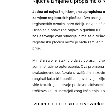
Ključne izmjene u propisima o re
Jedna od najvažnijih izmjena u propisima o
zamjene registarskih pločica.
Ova promjena 
registarskih oznaka, brzo dobiju novu ploč
Uklanjanje obavezne objave o gubitku u Sl
za rješavanje ovih situacija, čime se olakšav
registarsku pločicu može je sada zamijenit
prije.
Ministarstvo je istaknulo da su obrasci i pr
administrativno opterećenje. Ova promjena j
svakodnevno suočavaju s različitim izazovim
reagirati kako bi ispunili zahtjeve svojih kl
više fokusiraju na svoje poslovne aktivnost
troškova koji su nastajali zbog kašnjenja u p
Izmjene u propisima o vozačk