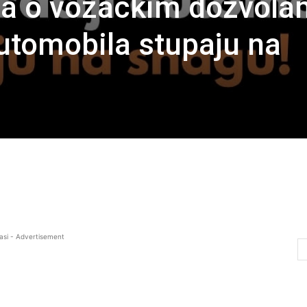
ila o vozačkim dozvol
 automobila stupaju na
asi - Advertisement