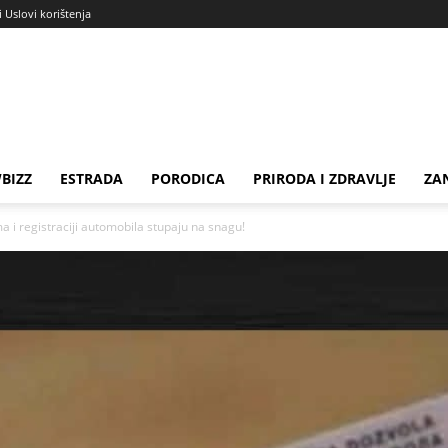
i Uslovi korištenja
BIZZ
ESTRADA
PORODICA
PRIRODA I ZDRAVLJE
ZA
a i registraciji automobila stupaju na snagu!