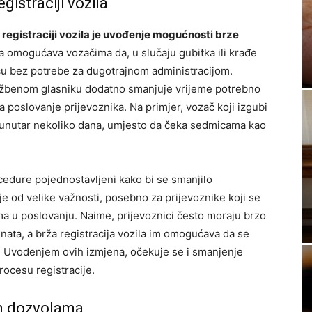
gistraciji vozila
 registraciji vozila je uvođenje mogućnosti brze
omogućava vozačima da, u slučaju gubitka ili krađe
icu bez potrebe za dugotrajnom administracijom.
užbenom glasniku dodatno smanjuje vrijeme potrebno
a poslovanje prijevoznika. Na primjer, vozač koji izgubi
i unutar nekoliko dana, umjesto da čeka sedmicama kao
ocedure pojednostavljeni kako bi se smanjilo
e od velike važnosti, posebno za prijevoznike koji se
a u poslovanju. Naime, prijevoznici često moraju brzo
ijenata, a brža registracija vozila im omogućava da se
i. Uvođenjem ovih izmjena, očekuje se i smanjenje
rocesu registracije.
im dozvolama