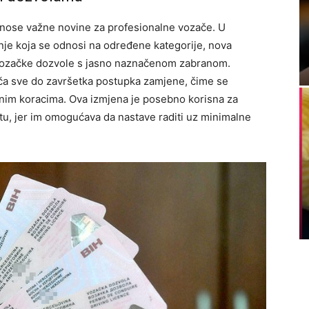
onose važne novine za profesionalne vozače. U
nje koja se odnosi na određene kategorije, nova
vozačke dozvole s jasno naznačenom zabranom.
ča sve do završetka postupka zamjene, čime se
nim koracima. Ova izmjena je posebno korisna za
u, jer im omogućava da nastave raditi uz minimalne