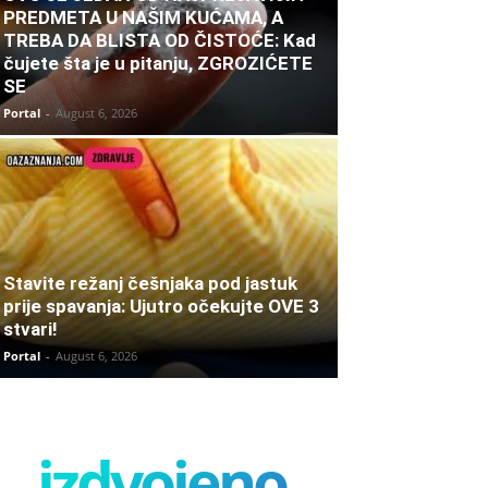
PREDMETA U NAŠIM KUĆAMA, A
TREBA DA BLISTA OD ČISTOĆE: Kad
čujete šta je u pitanju, ZGROZIĆETE
SE
Portal
-
August 6, 2026
Stavite režanj češnjaka pod jastuk
prije spavanja: Ujutro očekujte OVE 3
stvari!
Portal
-
August 6, 2026
izdvojeno