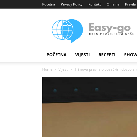
Početna
Privacy Policy
Kontakt
O nama
Pravila 
Easy
portal
POČETNA
VIJESTI
RECEPTI
SHOW
Home
Vijesti
Tri nova pravila o vozačkim dozvolam