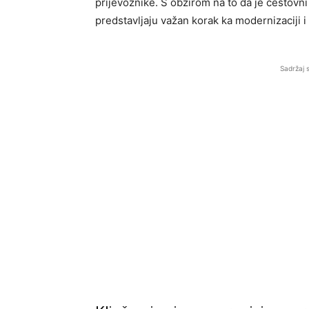
prijevoznike. S obzirom na to da je cestovn
predstavljaju važan korak ka modernizaciji 
Sadržaj 