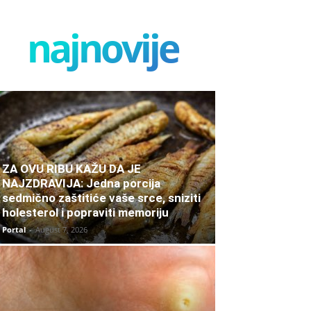
najnovije
ZA OVU RIBU KAŽU DA JE
NAJZDRAVIJA: Jedna porcija
sedmično zaštitiće vaše srce, sniziti
holesterol i popraviti memoriju
Portal
-
August 7, 2026