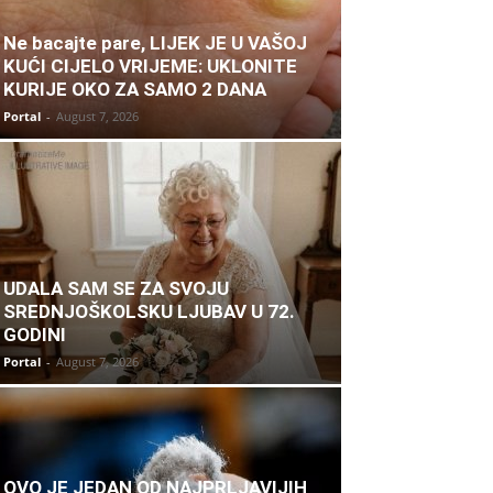
Ne bacajte pare, LIJEK JE U VAŠOJ
KUĆI CIJELO VRIJEME: UKLONITE
KURIJE OKO ZA SAMO 2 DANA
Portal
-
August 7, 2026
UDALA SAM SE ZA SVOJU
SREDNJOŠKOLSKU LJUBAV U 72.
GODINI
Portal
-
August 7, 2026
OVO JE JEDAN OD NAJPRLJAVIJIH