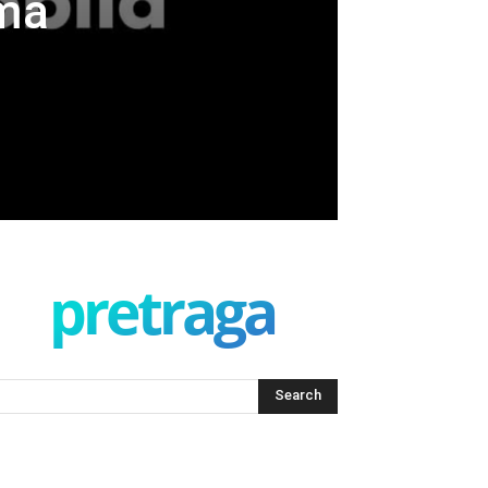
ama
pretraga