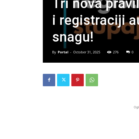
Tri nova prav
i registraciji
snagu!
By
Portal
-
October 31, 2025
276
0
Ogl