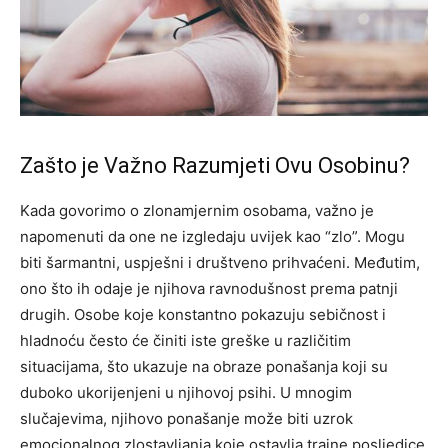
Zašto je Važno Razumjeti Ovu Osobinu?
Kada govorimo o zlonamjernim osobama, važno je
napomenuti da one ne izgledaju uvijek kao “zlo”. Mogu
biti šarmantni, uspješni i društveno prihvaćeni. Međutim,
ono što ih odaje je njihova ravnodušnost prema patnji
drugih.
Osobe koje konstantno pokazuju sebičnost i
hladnoću često će činiti iste greške u različitim
situacijama, što ukazuje na obraze ponašanja koji su
duboko ukorijenjeni u njihovoj psihi. U mnogim
slučajevima, njihovo ponašanje može biti uzrok
emocionalnog zlostavljanja koje ostavlja trajne posljedice