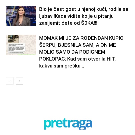
Bio je čest gost u njenoj kući, rodila se
ljubav!!Kada vidite ko je u pitanju
zanijemit ćete od Š0KA!!!
MOMAK MI JE ZA ROĐENDAN KUPIO
ŠERPU, BJESNILA SAM, A ON ME
MOLIO SAMO DA PODIGNEM
POKLOPAC: Kad sam otvorila HIT,
kakvu sam grešku...
pretraga