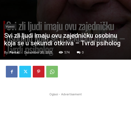
Vijesti
Svi zli ljudi imaju ovu zajedničku osobinu
koja se u sekundi otkriva – Tvrdi psiholog
By
Portal
-
December 30, 2025
574
0
Oglasi - Advertisement