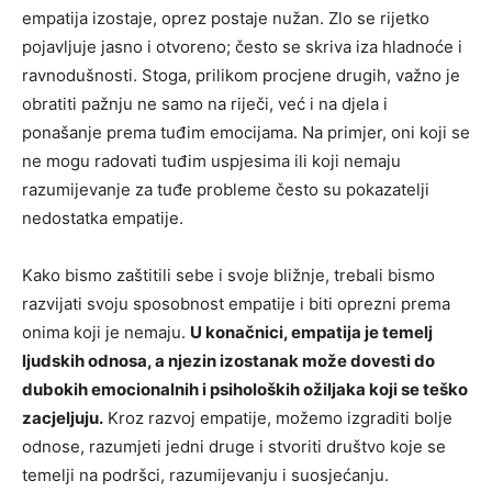
empatija izostaje, oprez postaje nužan. Zlo se rijetko
pojavljuje jasno i otvoreno; često se skriva iza hladnoće i
ravnodušnosti.
Stoga, prilikom procjene drugih, važno je
obratiti pažnju ne samo na riječi, već i na djela i
ponašanje prema tuđim emocijama. Na primjer, oni koji se
ne mogu radovati tuđim uspjesima ili koji nemaju
razumijevanje za tuđe probleme često su pokazatelji
nedostatka empatije.
Kako bismo zaštitili sebe i svoje bližnje, trebali bismo
razvijati svoju sposobnost empatije i biti oprezni prema
onima koji je nemaju.
U konačnici, empatija je temelj
ljudskih odnosa, a njezin izostanak može dovesti do
dubokih emocionalnih i psiholoških ožiljaka koji se teško
zacjeljuju.
Kroz razvoj empatije, možemo izgraditi bolje
odnose, razumjeti jedni druge i stvoriti društvo koje se
temelji na podršci, razumijevanju i suosjećanju.