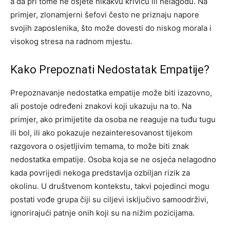
a da pri tome ne osjete nikakvu krivicu ili nelagodu. Na
primjer, zlonamjerni šefovi često ne priznaju napore
svojih zaposlenika, što može dovesti do niskog morala i
visokog stresa na radnom mjestu.
Kako Prepoznati Nedostatak Empatije?
Prepoznavanje nedostatka empatije može biti izazovno,
ali postoje određeni znakovi koji ukazuju na to. Na
primjer, ako primijetite da osoba ne reaguje na tuđu tugu
ili bol, ili ako pokazuje nezainteresovanost tijekom
razgovora o osjetljivim temama, to može biti znak
nedostatka empatije. Osoba koja se ne osjeća nelagodno
kada povrijedi nekoga predstavlja ozbiljan rizik za
okolinu. U društvenom kontekstu, takvi pojedinci mogu
postati vođe grupa čiji su ciljevi isključivo samoodrživi,
ignorirajući patnje onih koji su na nižim pozicijama.