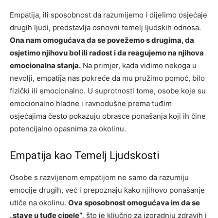
Empatija, ili sposobnost da razumijemo i dijelimo osjećaje
drugih ljudi, predstavlja osnovni temelj ljudskih odnosa.
Ona nam omogućava da se povežemo s drugima, da
osjetimo njihovu bol ili radost i da reagujemo na njihova
emocionalna stanja.
Na primjer, kada vidimo nekoga u
nevolji, empatija nas pokreće da mu pružimo pomoć, bilo
fizički ili emocionalno. U suprotnosti tome, osobe koje su
emocionalno hladne i ravnodušne prema tuđim
osjećajima često pokazuju obrasce ponašanja koji ih čine
potencijalno opasnima za okolinu.
Empatija kao Temelj Ljudskosti
Osobe s razvijenom empatijom ne samo da razumiju
emocije drugih, već i prepoznaju kako njihovo ponašanje
utiče na okolinu.
Ova sposobnost omogućava im da se
„stave u tuđe cipele“
, što je ključno za izgradnju zdravih i