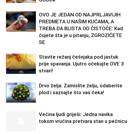
OVO JE JEDAN OD NAJPRLJAVIJIH
PREDMETA U NAŠIM KUĆAMA, A
TREBA DA BLISTA OD ČISTOĆE: Kad
čujete šta je u pitanju, ZGROZIĆETE
SE
Stavite režanj češnjaka pod jastuk
prije spavanja: Ujutro očekujte OVE 3
stvari!
Drvo želja: Zamislite želju, odaberite
plod i saznajte što vas čeka!
Većina ljudi griješi: Jedna navika
tokom vrućina pretvara stan u pećnicu