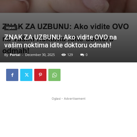
Vijesti
ZNAK ZA UZBUNU: Ako vidite OVO na
vašim noktima idite doktoru odmah!
By
Portal
-
December 30, 2025
129
0
Oglasi - Advertisement