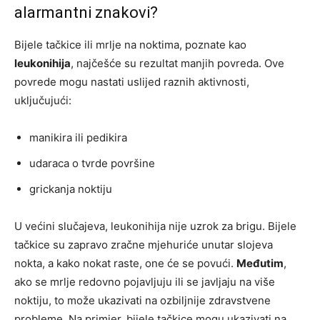
alarmantni znakovi?
Bijele tačkice ili mrlje na noktima, poznate kao
leukonihija
, najčešće su rezultat manjih povreda. Ove
povrede mogu nastati uslijed raznih aktivnosti,
uključujući:
manikira ili pedikira
udaraca o tvrde površine
grickanja noktiju
U većini slučajeva, leukonihija nije uzrok za brigu. Bijele
tačkice su zapravo zračne mjehuriće unutar slojeva
nokta, a kako nokat raste, one će se povući.
Međutim
,
ako se mrlje redovno pojavljuju ili se javljaju na više
noktiju, to može ukazivati na ozbiljnije zdravstvene
probleme. Na primjer, bijele tačkice mogu ukazivati na