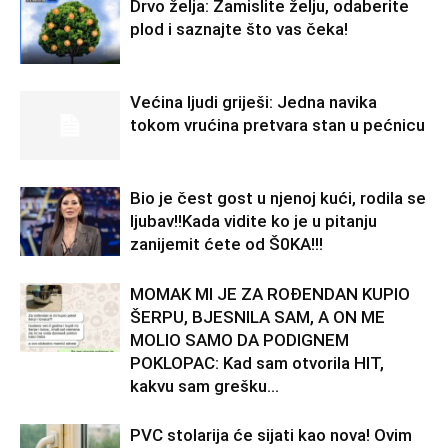
Drvo želja: Zamislite želju, odaberite
plod i saznajte što vas čeka!
Većina ljudi griješi: Jedna navika
tokom vrućina pretvara stan u pećnicu
Bio je čest gost u njenoj kući, rodila se
ljubav!!Kada vidite ko je u pitanju
zanijemit ćete od Š0KA!!!
MOMAK MI JE ZA ROĐENDAN KUPIO
ŠERPU, BJESNILA SAM, A ON ME
MOLIO SAMO DA PODIGNEM
POKLOPAC: Kad sam otvorila HIT,
kakvu sam grešku...
PVC stolarija će sijati kao nova! Ovim