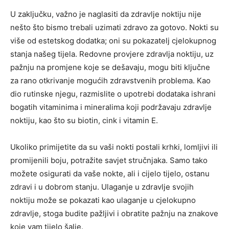
U zaključku, važno je naglasiti da zdravlje noktiju nije
nešto što bismo trebali uzimati zdravo za gotovo. Nokti su
više od estetskog dodatka; oni su pokazatelj cjelokupnog
stanja našeg tijela. Redovne provjere zdravlja noktiju, uz
pažnju na promjene koje se dešavaju, mogu biti ključne
za rano otkrivanje mogućih zdravstvenih problema. Kao
dio rutinske njegu, razmislite o upotrebi dodataka ishrani
bogatih vitaminima i mineralima koji podržavaju zdravlje
noktiju, kao što su biotin, cink i vitamin E.
Ukoliko primijetite da su vaši nokti postali krhki, lomljivi ili
promijenili boju, potražite savjet stručnjaka. Samo tako
možete osigurati da vaše nokte, ali i cijelo tijelo, ostanu
zdravi i u dobrom stanju. Ulaganje u zdravlje svojih
noktiju može se pokazati kao ulaganje u cjelokupno
zdravlje, stoga budite pažljivi i obratite pažnju na znakove
koje vam tijelo šalje.