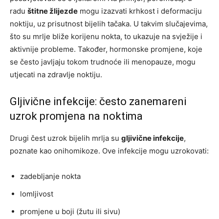
radu
štitne žlijezde
mogu izazvati krhkost i deformaciju
noktiju, uz prisutnost bijelih tačaka. U takvim slučajevima,
što su mrlje bliže korijenu nokta, to ukazuje na svježije i
aktivnije probleme. Također, hormonske promjene, koje
se često javljaju tokom trudnoće ili menopauze, mogu
utjecati na zdravlje noktiju.
Gljivične infekcije: često zanemareni
uzrok promjena na noktima
Drugi čest uzrok bijelih mrlja su
gljivične infekcije
,
poznate kao onihomikoze. Ove infekcije mogu uzrokovati:
zadebljanje nokta
lomljivost
promjene u boji (žutu ili sivu)