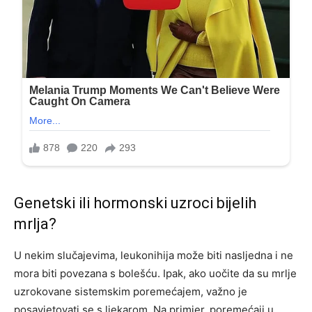
Genetski ili hormonski uzroci bijelih
mrlja?
U nekim slučajevima, leukonihija može biti nasljedna i ne
mora biti povezana s bolešću. Ipak, ako uočite da su mrlje
uzrokovane sistemskim poremećajem, važno je
posavjetovati se s ljekarom. Na primjer, poremećaji u