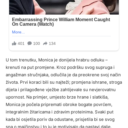
U tom trenutku, Monica je donijela hrabru odluku –
krenuti na put promjene. Kroz podršku svog supruga i
angažman stručnjaka, odlučila je da preokrene svoj način
života. Prvi koraci bili su najteži; promjena ishrane, stroga
dijeta i prilagođene vježbe zahtijevale su nevjerovatnu
upornost. Na primjer, umjesto brze hrane i slatkiša,
Monica je počela pripremati obroke bogate povrćem,
integralnim žitaricama i zdravim proteinima. Svaki put
kada bi osjetila poriv da odustane, prisjetila bi se svog
sna o majčinstvu i to ju je motivisalo da nastavi dalje.