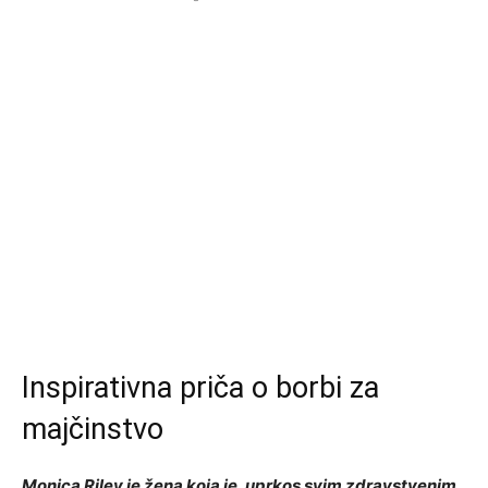
Inspirativna priča o borbi za
majčinstvo
Monica Riley je žena koja je, uprkos svim zdravstvenim