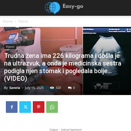
Home
Vijesti
Vijesti
Trudna žena ima 226 kilograma i došla je
na ultrazvuk, a onda je medicinska sestra
podigla njen stomak i pogledala bolje…
(VIDEO)
By
Sanela
-
July 15, 2025
320
0
Oglasi - Advertisement