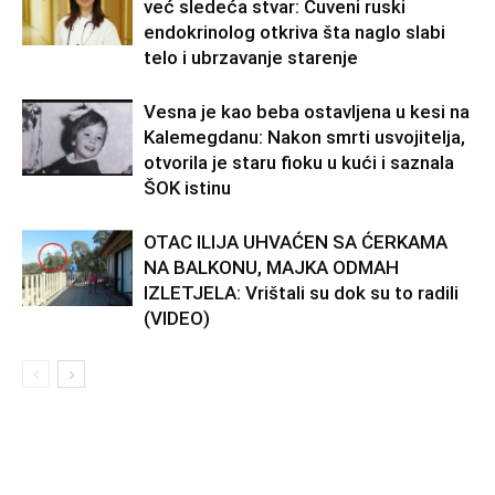
već sledeća stvar: Čuveni ruski
endokrinolog otkriva šta naglo slabi
telo i ubrzavanje starenje
Vesna je kao beba ostavljena u kesi na
Kalemegdanu: Nakon smrti usvojitelja,
otvorila je staru fioku u kući i saznala
ŠOK istinu
OTAC ILIJA UHVAĆEN SA ĆERKAMA
NA BALKONU, MAJKA ODMAH
IZLETJELA: Vrištali su dok su to radili
(VIDEO)