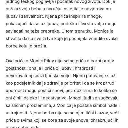
jednog teškog poglavlja i početak novog života. Dok je
držala svoju bebu u naručju, osjetila je nevjerovatnu
ljubav i zahvalnost. Njena priča inspirira mnoge,
pokazujući da se uz ljubav, podršku i čvrstu volju mogu
savladati najteže prepreke. U tom trenutku, Monica je
shvatila da su sve žrtve koje je podnijela vrijedile svake
borbe koju je prošla.
Ova priča o Monici Riley nije samo priča o borbi protiv
gojaznosti; ona je i priča o ljubavi, hrabrosti i
neverovatnoj snazi ljudske volje. Njeno putovanje služi
kao podsjetnik da je zdravlje prioritet i da se kroz trud i
upornost mogu postići snovi, bez obzira na to koliko se
oni činili daleko ili neostvarivo. Mnogi ljudi se suočavaju
sa sličnim problemima, a Monica je postala simbol nade i
ustrajnosti. Njena borba nije samo njen lični izazov, već i
priča o svima koji se bore za svoje snove, ohrabrujući ih
da ne gube nadu.