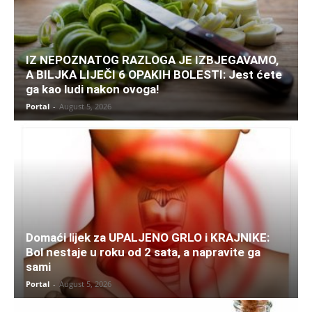
IZ NEPOZNATOG RAZLOGA JE IZBJEGAVAMO,
A BILJKA LIJEČI 6 OPAKIH BOLESTI: Jest ćete
ga kao ludi nakon ovoga!
Portal
-
August 5, 2026
Domaći lijek za UPALJENO GRLO i KRAJNIKE:
Bol nestaje u roku od 2 sata, a napravite ga
sami
Portal
-
August 5, 2026