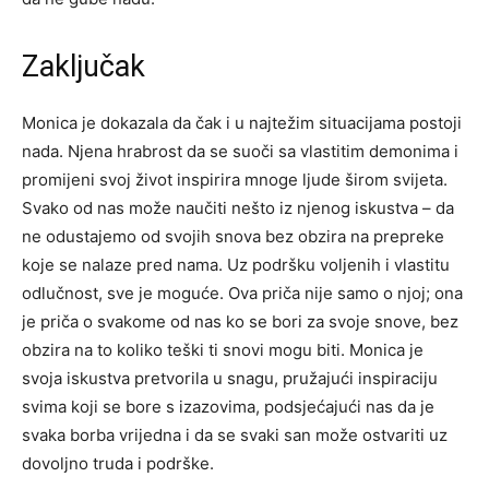
Zaključak
Monica je dokazala da čak i u najtežim situacijama postoji
nada. Njena hrabrost da se suoči sa vlastitim demonima i
promijeni svoj život inspirira mnoge ljude širom svijeta.
Svako od nas može naučiti nešto iz njenog iskustva – da
ne odustajemo od svojih snova bez obzira na prepreke
koje se nalaze pred nama. Uz podršku voljenih i vlastitu
odlučnost, sve je moguće. Ova priča nije samo o njoj; ona
je priča o svakome od nas ko se bori za svoje snove, bez
obzira na to koliko teški ti snovi mogu biti. Monica je
svoja iskustva pretvorila u snagu, pružajući inspiraciju
svima koji se bore s izazovima, podsjećajući nas da je
svaka borba vrijedna i da se svaki san može ostvariti uz
dovoljno truda i podrške.