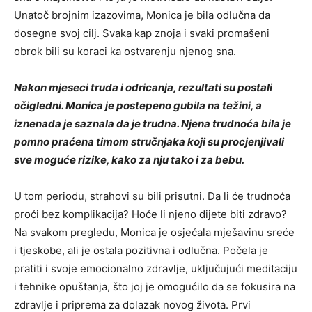
Unatoč brojnim izazovima, Monica je bila odlučna da
dosegne svoj cilj. Svaka kap znoja i svaki promašeni
obrok bili su koraci ka ostvarenju njenog sna.
Nakon mjeseci truda i odricanja, rezultati su postali
očigledni. Monica je postepeno gubila na težini, a
iznenada je saznala da je trudna. Njena trudnoća bila je
pomno praćena timom stručnjaka koji su procjenjivali
sve moguće rizike, kako za nju tako i za bebu.
U tom periodu, strahovi su bili prisutni. Da li će trudnoća
proći bez komplikacija? Hoće li njeno dijete biti zdravo?
Na svakom pregledu, Monica je osjećala mješavinu sreće
i tjeskobe, ali je ostala pozitivna i odlučna.
Počela je
pratiti i svoje emocionalno zdravlje, uključujući meditaciju
i tehnike opuštanja, što joj je omogućilo da se fokusira na
zdravlje i priprema za dolazak novog života. Prvi