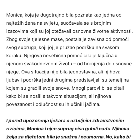
Monica, koja je dugotrajno bila poznata kao jedna od
najtežih žena na svijetu, suočavala se s brojnim
izazovima koji su joj otežavali osnovne životne aktivnosti.
Zbog svoje tjelesne mase, postala je zavisna od pomoći
svog supruga, koji joj je pružao podršku na svakom
koraku. Njegova nesebična pomoć bila je ključna u
njenom svakodnevnom životu – od hranjenja do osnovne
njege. Ova situacija nije bila jednostavna, ali njihova
ljubav i podrška jedni drugima predstavljali su temelj na
kojem su gradili svoje snove. Mnogi parovi bi se pitali
kako bi se nosili s takvom situacijom, ali njihova
povezanost i odlučnost su ih učinili jačima.
I pored upozorenja ljekara o ozbiljnim zdravstvenim
rizicima, Monica i njen suprug nisu gubili nadu. Njihova
želja za djetetom bila je snažna i neumorna. No, kako bi