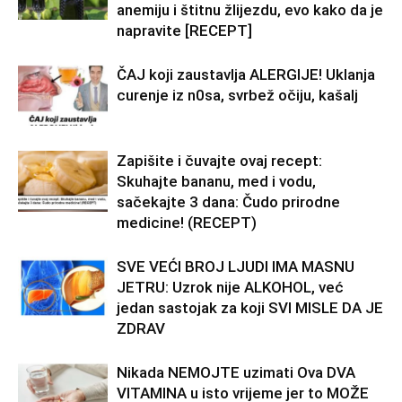
anemiju i štitnu žlijezdu, evo kako da je
napravite [RECEPT]
ČAJ koji zaustavlja ALERGIJE! Uklanja
curenje iz n0sa, svrbež očiju, kašalj
Zapišite i čuvajte ovaj recept:
Skuhajte bananu, med i vodu,
sačekajte 3 dana: Čudo prirodne
medicine! (RECEPT)
SVE VEĆI BROJ LJUDI IMA MASNU
JETRU: Uzrok nije ALKOHOL, već
jedan sastojak za koji SVI MISLE DA JE
ZDRAV
Nikada NEMOJTE uzimati Ova DVA
VITAMINA u isto vrijeme jer to MOŽE