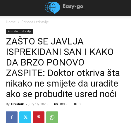
Home
Priroda i zdravlje
Priroda i zdravlje
ZAŠTO SE JAVLJA
ISPREKIDANI SAN I KAKO
DA BRZO PONOVO
ZASPITE: Doktor otkriva šta
nikako ne smijete da uradite
ako se probudite usred noći
By
Urednik
-
July 16, 2025
1095
0