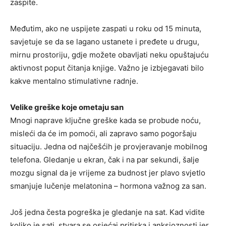
zaspite.
Međutim, ako ne uspijete zaspati u roku od 15 minuta,
savjetuje se da se lagano ustanete i pređete u drugu,
mirnu prostoriju, gdje možete obavljati neku opuštajuću
aktivnost poput čitanja knjige. Važno je izbjegavati bilo
kakve mentalno stimulativne radnje.
Velike greške koje ometaju san
Mnogi naprave ključne greške kada se probude noću,
misleći da će im pomoći, ali zapravo samo pogoršaju
situaciju. Jedna od najčešćih je provjeravanje mobilnog
telefona. Gledanje u ekran, čak i na par sekundi, šalje
mozgu signal da je vrijeme za budnost jer plavo svjetlo
smanjuje lučenje melatonina – hormona važnog za san.
Još jedna česta pogreška je gledanje na sat. Kad vidite
koliko je sati, stvara se osjećaj pritiska i anksioznosti jer