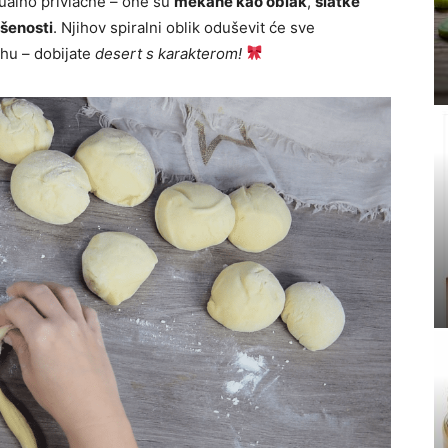
ualno privlačne – one su
mekane kao oblak
,
slatke
ršenosti
. Njihov spiralni oblik oduševit će sve
hu – dobijate
desert s karakterom!