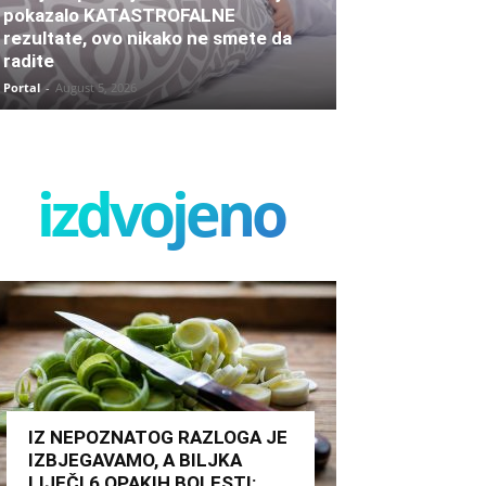
pokazalo KATASTROFALNE
rezultate, ovo nikako ne smete da
radite
Portal
-
August 5, 2026
izdvojeno
IZ NEPOZNATOG RAZLOGA JE
IZBJEGAVAMO, A BILJKA
LIJEČI 6 OPAKIH BOLESTI: