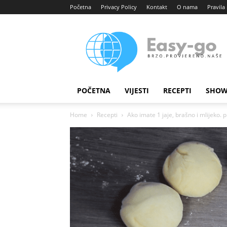
Početna
Privacy Policy
Kontakt
O nama
Pravila 
Easy
portal
POČETNA
VIJESTI
RECEPTI
SHOW
Home
Recepti
Ako imate 1 jaje, brašno i mlijeko. 