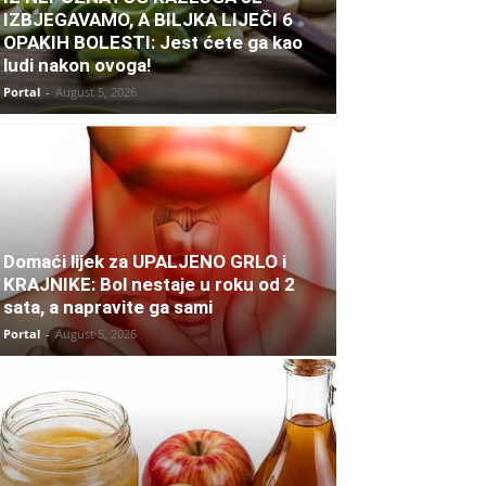
IZBJEGAVAMO, A BILJKA LIJEČI 6
OPAKIH BOLESTI: Jest ćete ga kao
ludi nakon ovoga!
Portal
-
August 5, 2026
Domaći lijek za UPALJENO GRLO i
KRAJNIKE: Bol nestaje u roku od 2
sata, a napravite ga sami
Portal
-
August 5, 2026