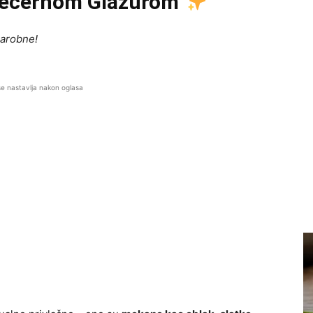
 Šećernom Glazurom
čarobne!
se nastavlja nakon oglasa