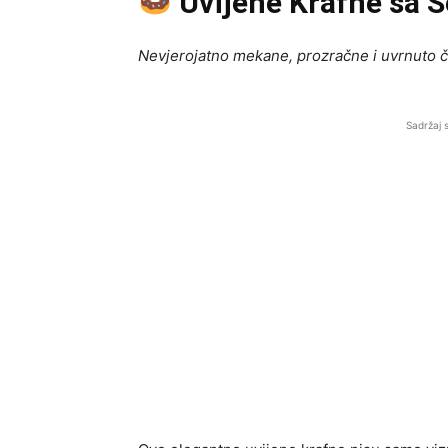
Uvijene Krafne sa
Nevjerojatno mekane, prozračne i uvrnuto 
Sadržaj 