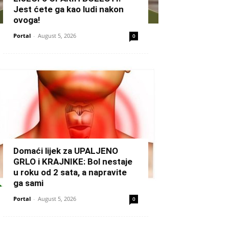
Jest ćete ga kao ludi nakon
ovoga!
Portal
-
August 5, 2026
0
Domaći lijek za UPALJENO
GRLO i KRAJNIKE: Bol nestaje
u roku od 2 sata, a napravite
ga sami
Portal
-
August 5, 2026
0