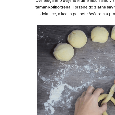
Ove elegantno uvijene krafne nisu samo viz
taman koliko treba
, i pržene do
zlatne sav
sladokusce, a kad ih pospete šećerom u pra