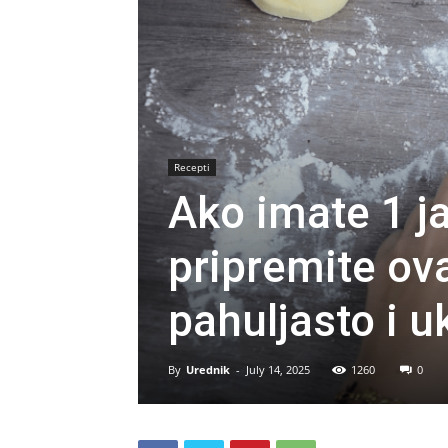
Recepti
Ako imate 1 ja
pripremite ov
pahuljasto i 
By
Urednik
-
July 14, 2025
1260
0