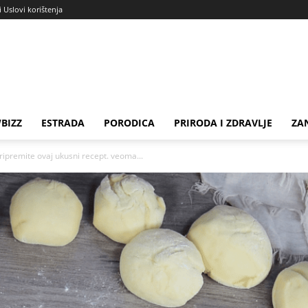
i Uslovi korištenja
BIZZ
ESTRADA
PORODICA
PRIRODA I ZDRAVLJE
ZA
pripremite ovaj ukusni recept. veoma...