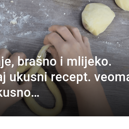
je, brašno i mlijeko.
aj ukusni recept. veom
ukusno…