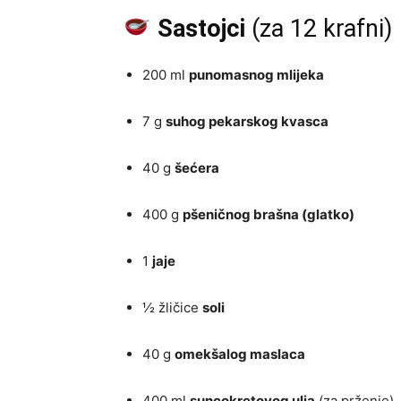
Sastojci
(za 12 krafni)
200 ml
punomasnog mlijeka
7 g
suhog pekarskog kvasca
40 g
šećera
400 g
pšeničnog brašna (glatko)
1
jaje
½ žličice
soli
40 g
omekšalog maslaca
400 ml
suncokretovog ulja
(za prženje)