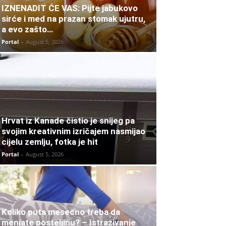
IZNENADIT ĆE VAS: Pijte jabukovo
sirće i med na prazan stomak ujutru,
a evo zašto…
Portal
-
August 5, 2026
Hrvat iz Kanade čistio je snijeg pa
svojim kreativnim izričajem nasmijao
cijelu zemlju, fotka je hit
Portal
-
August 5, 2026
Koliko puta mesečno treba da
menjate posteljinu? – Istraživanje