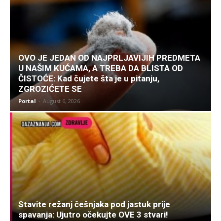
OVO JE JEDAN OD NAJPRLJAVIJIH PREDMETA
U NAŠIM KUĆAMA, A TREBA DA BLISTA OD
ČISTOĆE: Kad čujete šta je u pitanju,
ZGROZIĆETE SE
Portal
-
August 6, 2026
Stavite režanj češnjaka pod jastuk prije
spavanja: Ujutro očekujte OVE 3 stvari!