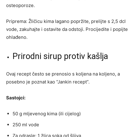
osteoporoze.
Priprema: Žličicu kima lagano popržite, prelijte s 2,5 dcl
vode, zakuhajte i ostavite da odstoji. Procijedite i popijte
ohlađeno.
Prirodni sirup protiv kašlja
Ovaj recept često se prenosio s koljena na koljeno, a
posebno je poznat kao “Jankin recept”.
Sastojci:
50 g mljevenog kima (ili cijelog)
250 ml vode
Za odrasle: 1 žlica soka od šljiva