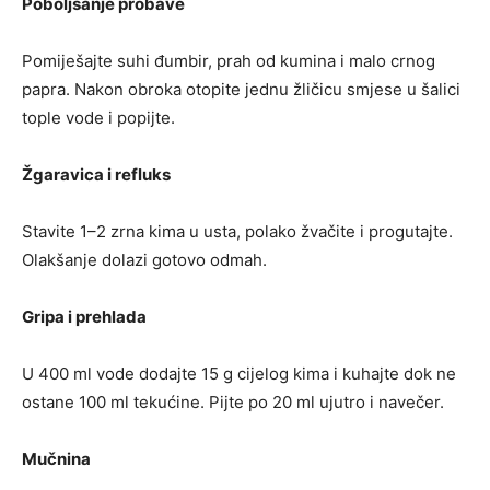
Poboljšanje probave
Pomiješajte suhi đumbir, prah od kumina i malo crnog
papra. Nakon obroka otopite jednu žličicu smjese u šalici
tople vode i popijte.
Žgaravica i refluks
Stavite 1–2 zrna kima u usta, polako žvačite i progutajte.
Olakšanje dolazi gotovo odmah.
Gripa i prehlada
U 400 ml vode dodajte 15 g cijelog kima i kuhajte dok ne
ostane 100 ml tekućine. Pijte po 20 ml ujutro i navečer.
Mučnina