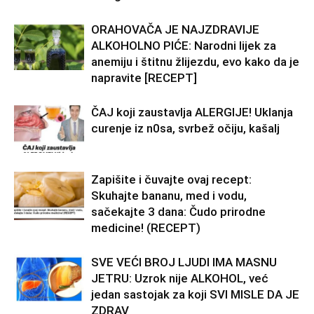
ORAHOVAČA JE NAJZDRAVIJE
ALKOHOLNO PIĆE: Narodni lijek za
anemiju i štitnu žlijezdu, evo kako da je
napravite [RECEPT]
ČAJ koji zaustavlja ALERGIJE! Uklanja
curenje iz n0sa, svrbež očiju, kašalj
Zapišite i čuvajte ovaj recept:
Skuhajte bananu, med i vodu,
sačekajte 3 dana: Čudo prirodne
medicine! (RECEPT)
SVE VEĆI BROJ LJUDI IMA MASNU
JETRU: Uzrok nije ALKOHOL, već
jedan sastojak za koji SVI MISLE DA JE
ZDRAV