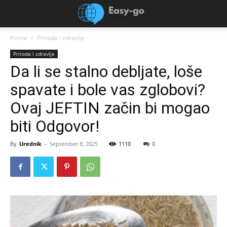
Home
Priroda i zdravlje
Priroda i zdravlje
Da li se stalno debljate, loše
spavate i bole vas zglobovi?
Ovaj JEFTIN začin bi mogao
biti Odgovor!
By
Urednik
-
September 8, 2025
1110
0