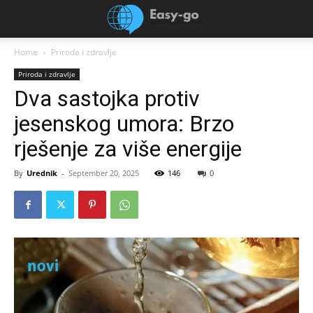
Home
Priroda i zdravlje
Priroda i zdravlje
Dva sastojka protiv
jesenskog umora: Brzo
rješenje za više energije
By
Urednik
-
September 20, 2025
146
0