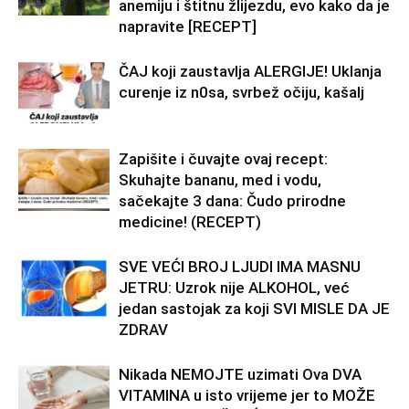
anemiju i štitnu žlijezdu, evo kako da je
napravite [RECEPT]
ČAJ koji zaustavlja ALERGIJE! Uklanja
curenje iz n0sa, svrbež očiju, kašalj
Zapišite i čuvajte ovaj recept:
Skuhajte bananu, med i vodu,
sačekajte 3 dana: Čudo prirodne
medicine! (RECEPT)
SVE VEĆI BROJ LJUDI IMA MASNU
JETRU: Uzrok nije ALKOHOL, već
jedan sastojak za koji SVI MISLE DA JE
ZDRAV
Nikada NEMOJTE uzimati Ova DVA
VITAMINA u isto vrijeme jer to MOŽE