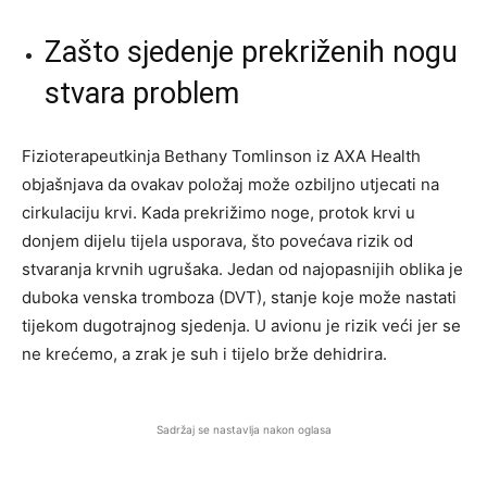
Zašto sjedenje prekriženih nogu
stvara problem
Fizioterapeutkinja Bethany Tomlinson iz AXA Health
objašnjava da ovakav položaj može ozbiljno utjecati na
cirkulaciju krvi. Kada prekrižimo noge, protok krvi u
donjem dijelu tijela usporava, što povećava rizik od
stvaranja krvnih ugrušaka. Jedan od najopasnijih oblika je
duboka venska tromboza (DVT), stanje koje može nastati
tijekom dugotrajnog sjedenja. U avionu je rizik veći jer se
ne krećemo, a zrak je suh i tijelo brže dehidrira.
Sadržaj se nastavlja nakon oglasa