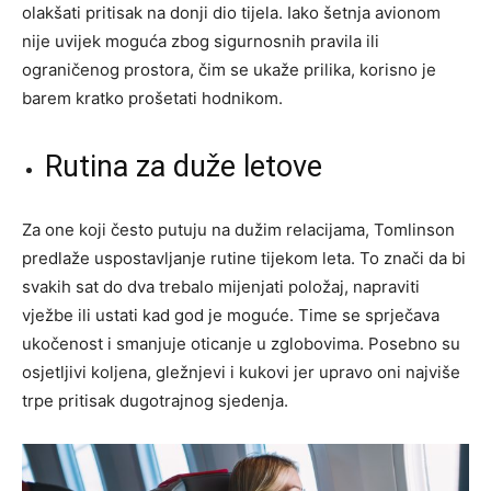
olakšati pritisak na donji dio tijela. Iako šetnja avionom
nije uvijek moguća zbog sigurnosnih pravila ili
ograničenog prostora, čim se ukaže prilika, korisno je
barem kratko prošetati hodnikom.
Rutina za duže letove
Za one koji često putuju na dužim relacijama, Tomlinson
predlaže uspostavljanje rutine tijekom leta. To znači da bi
svakih sat do dva trebalo mijenjati položaj, napraviti
vježbe ili ustati kad god je moguće. Time se sprječava
ukočenost i smanjuje oticanje u zglobovima. Posebno su
osjetljivi koljena, gležnjevi i kukovi jer upravo oni najviše
trpe pritisak dugotrajnog sjedenja.