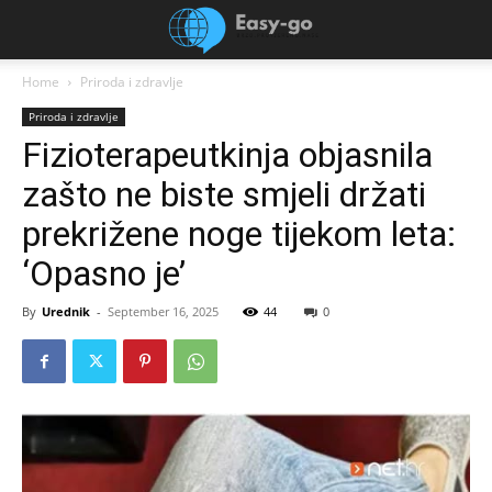
Home
Priroda i zdravlje
Priroda i zdravlje
Fizioterapeutkinja objasnila
zašto ne biste smjeli držati
prekrižene noge tijekom leta:
‘Opasno je’
By
Urednik
-
September 16, 2025
44
0