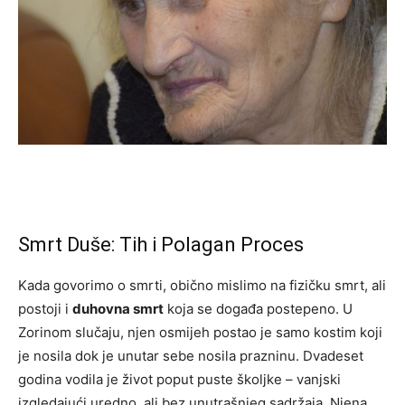
Smrt Duše: Tih i Polagan Proces
Kada govorimo o smrti, obično mislimo na fizičku smrt, ali
postoji i
duhovna smrt
koja se događa postepeno. U
Zorinom slučaju, njen osmijeh postao je samo kostim koji
je nosila dok je unutar sebe nosila prazninu. Dvadeset
godina vodila je život poput puste školjke – vanjski
izgledajući uredno, ali bez unutrašnjeg sadržaja. Njena