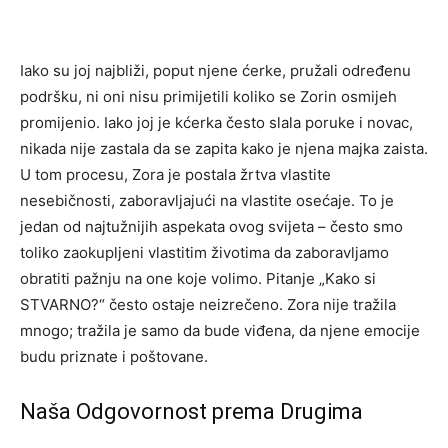
Iako su joj najbliži, poput njene ćerke, pružali određenu
podršku, ni oni nisu primijetili koliko se Zorin osmijeh
promijenio. Iako joj je kćerka često slala poruke i novac,
nikada nije zastala da se zapita kako je njena majka zaista.
U tom procesu, Zora je postala žrtva vlastite
nesebičnosti, zaboravljajući na vlastite osećaje. To je
jedan od najtužnijih aspekata ovog svijeta – često smo
toliko zaokupljeni vlastitim životima da zaboravljamo
obratiti pažnju na one koje volimo. Pitanje „Kako si
STVARNO?“ često ostaje neizrečeno. Zora nije tražila
mnogo; tražila je samo da bude viđena, da njene emocije
budu priznate i poštovane.
Naša Odgovornost prema Drugima