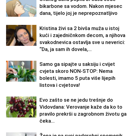
bikarbone sa vodom. Nakon mjesec
dana, tijelo joj je neprepoznatljivo
Kristina živi sa 2 bivša muža u istoj
kući i zajedničnkom decom, a njihova
svakodnevica ostavlja sve u neverici:
“Da, ja sam ih dovela,...
Samo ga sipajte u saksiju i cvijet
cvjeta skoro NON-STOP: Nema
bolesti, imamo 5 puta više lijepih
listova i cvjetova!
Evo zašto se ne jedu trešnje do
Vidovdana: Verovanje kaže da ko to
pravilo prekrši u zagrobnom životu ga
čeka…
Žena je na svoj nadgrobni spomenik