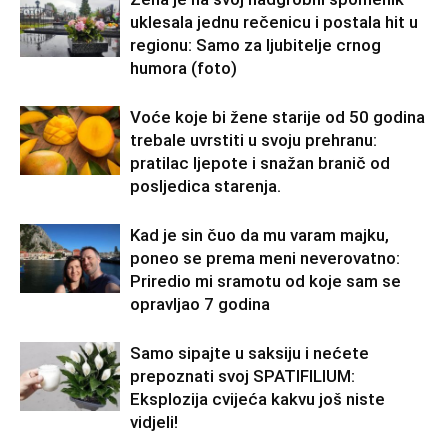
uklesala jednu rečenicu i postala hit u
regionu: Samo za ljubitelje crnog
humora (foto)
Voće koje bi žene starije od 50 godina
trebale uvrstiti u svoju prehranu:
pratilac ljepote i snažan branič od
posljedica starenja.
Kad je sin čuo da mu varam majku,
poneo se prema meni neverovatno:
Priredio mi sramotu od koje sam se
opravljao 7 godina
Samo sipajte u saksiju i nećete
prepoznati svoj SPATIFILIUM:
Eksplozija cvijeća kakvu još niste
vidjeli!