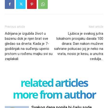
Previous article
Next article
Adrijana je izgubila život u
Ljubica je svakog jutra
bazenu dok je njen brat sve
lokalnom prosjaku davala 100
gledao sa drveta: Kada je 7-
dinara: Dan nakon muževe
godišnjak na suđenju uperio
sahrane pokucao joj je neko na
prstom u rođenu majku svi su
vrata, nosio je kesu, a unutra
zaplakali
cedulja…
related articles
more from author
Svakog dana popila bi čašu sode