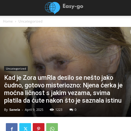
Home
Uncategorized
Uncategorized
Kad je Zora umRla desilo se nešto jako
čudno, gotovo misteriozno: Njena ćerka je
moćna ličnost s jakim vezama, svima
platila da ćute nakon što je saznala istinu
By
Sanela
-
April 9, 2025
1223
0