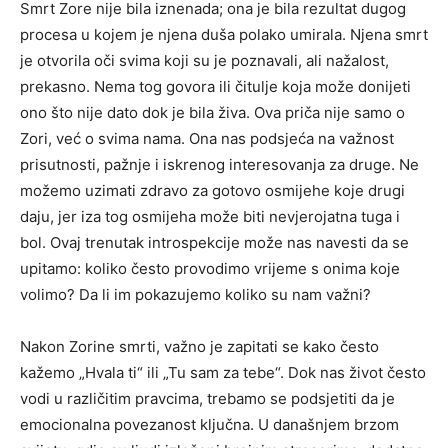
Smrt Zore nije bila iznenada; ona je bila rezultat dugog
procesa u kojem je njena duša polako umirala. Njena smrt
je otvorila oči svima koji su je poznavali, ali nažalost,
prekasno. Nema tog govora ili čitulje koja može donijeti
ono što nije dato dok je bila živa. Ova priča nije samo o
Zori, već o svima nama. Ona nas podsjeća na važnost
prisutnosti, pažnje i iskrenog interesovanja za druge. Ne
možemo uzimati zdravo za gotovo osmijehe koje drugi
daju, jer iza tog osmijeha može biti nevjerojatna tuga i
bol. Ovaj trenutak introspekcije može nas navesti da se
upitamo: koliko često provodimo vrijeme s onima koje
volimo? Da li im pokazujemo koliko su nam važni?
Nakon Zorine smrti, važno je zapitati se kako često
kažemo „Hvala ti“ ili „Tu sam za tebe“. Dok nas život često
vodi u različitim pravcima, trebamo se podsjetiti da je
emocionalna povezanost ključna. U današnjem brzom