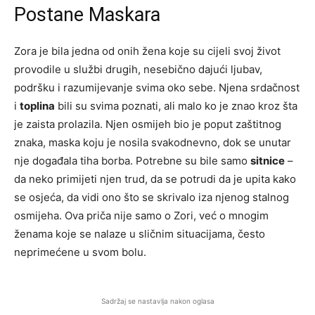
Postane Maskara
Zora je bila jedna od onih žena koje su cijeli svoj život
provodile u službi drugih, nesebično dajući ljubav,
podršku i razumijevanje svima oko sebe. Njena srdačnost
i
toplina
bili su svima poznati, ali malo ko je znao kroz šta
je zaista prolazila. Njen osmijeh bio je poput zaštitnog
znaka, maska koju je nosila svakodnevno, dok se unutar
nje događala tiha borba. Potrebne su bile samo
sitnice
–
da neko primijeti njen trud, da se potrudi da je upita kako
se osjeća, da vidi ono što se skrivalo iza njenog stalnog
osmijeha. Ova priča nije samo o Zori, već o mnogim
ženama koje se nalaze u sličnim situacijama, često
neprimećene u svom bolu.
Sadržaj se nastavlja nakon oglasa