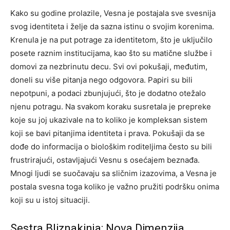
Kako su godine prolazile, Vesna je postajala sve svesnija
svog identiteta i želje da sazna istinu o svojim korenima.
Krenula je na put potrage za identitetom, što je uključilo
posete raznim institucijama, kao što su matične službe i
domovi za nezbrinutu decu. Svi ovi pokušaji, međutim,
doneli su više pitanja nego odgovora. Papiri su bili
nepotpuni, a podaci zbunjujući, što je dodatno otežalo
njenu potragu. Na svakom koraku susretala je prepreke
koje su joj ukazivale na to koliko je kompleksan sistem
koji se bavi pitanjima identiteta i prava. Pokušaji da se
dođe do informacija o biološkim roditeljima često su bili
frustrirajući, ostavljajući Vesnu s osećajem beznađa.
Mnogi ljudi se suočavaju sa sličnim izazovima, a Vesna je
postala svesna toga koliko je važno pružiti podršku onima
koji su u istoj situaciji.
Sestra Bliznakinja: Nova Dimenzija