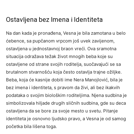
Ostavljena bez Imena i Identiteta
Na dan kada je pronađena, Vesna je bila zamotana u belo
ćebence, sa pupčanom vrpcom još uvek zavijenom,
ostavljena u jednostavnoj braon vreći. Ova sramotna
situacija odražava težak život mnogih beba koje su
ostavljene od strane svojih roditelja, suočavajući se sa
brutalnom stvarnošću koja često ostavlja trajne ožiljke.
Beba, koja će kasnije dobiti ime Nera Manojlović, bila je
bez imena i identiteta, s pravom da živi, ali bez ikakvih
podataka o svojim biološkim roditeljima. Njena sudbina je
simbolizovala hiljade drugih sličnih sudbina, gde su deca
ostavljena da se bore za svoje mesto u svetu. Pitanje
identiteta je osnovno ljudsko pravo, a Vesna je od samog
početka bila lišena toga.