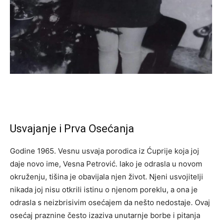
Usvajanje i Prva Osećanja
Godine 1965. Vesnu usvaja porodica iz Ćuprije koja joj
daje novo ime, Vesna Petrović. Iako je odrasla u novom
okruženju, tišina je obavijala njen život. Njeni usvojitelji
nikada joj nisu otkrili istinu o njenom poreklu, a ona je
odrasla s neizbrisivim osećajem da nešto nedostaje. Ovaj
osećaj praznine često izaziva unutarnje borbe i pitanja