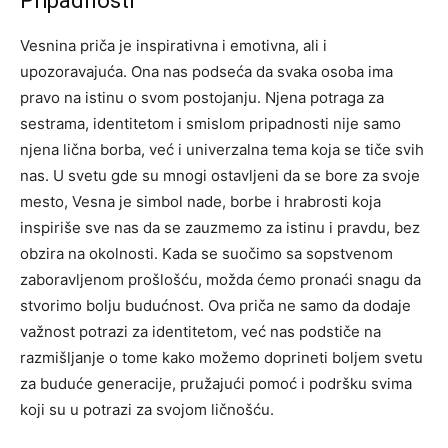
Pripadnosti
Vesnina priča je inspirativna i emotivna, ali i
upozoravajuća. Ona nas podseća da svaka osoba ima
pravo na istinu o svom postojanju. Njena potraga za
sestrama, identitetom i smislom pripadnosti nije samo
njena lična borba, već i univerzalna tema koja se tiče svih
nas. U svetu gde su mnogi ostavljeni da se bore za svoje
mesto, Vesna je simbol nade, borbe i hrabrosti koja
inspiriše sve nas da se zauzmemo za istinu i pravdu, bez
obzira na okolnosti. Kada se suočimo sa sopstvenom
zaboravljenom prošlošću, možda ćemo pronaći snagu da
stvorimo bolju budućnost. Ova priča ne samo da dodaje
važnost potrazi za identitetom, već nas podstiče na
razmišljanje o tome kako možemo doprineti boljem svetu
za buduće generacije, pružajući pomoć i podršku svima
koji su u potrazi za svojom ličnošću.