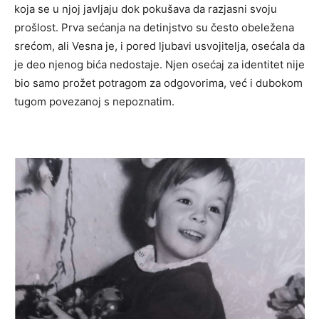
koja se u njoj javljaju dok pokušava da razjasni svoju
prošlost. Prva sećanja na detinjstvo su često obeležena
srećom, ali Vesna je, i pored ljubavi usvojitelja, osećala da
je deo njenog bića nedostaje. Njen osećaj za identitet nije
bio samo prožet potragom za odgovorima, već i dubokom
tugom povezanoj s nepoznatim.