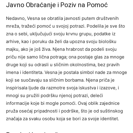
Javno Obraćanje i Poziv na Pomoć
Nedavno, Vesna se obratila javnosti putem društvenih
mreža, tražeći pomoć u svojoj potrazi. Podelila je sve što
zna o sebi, uključujući svoju krvnu grupu, podatke iz
arhive, kao i poruku da želi da upozna svoju biološku
majku, ako je još živa. Njena hrabrost da podeli svoju
priču nije samo lična potraga; ona postaje glas za mnoge
druge koji su odrasli u sličnim okolnostima, bez pravih
imena i identiteta. Vesna je postala simbol nade za mnoge
koji se suočavaju sa sličnim borbama. Njena priča je
inspirisala ljude da razmotre svoja iskustva i izazove, i
mnogi su pružili podršku njenoj potrazi, deleći
informacije koje bi mogle pomoći. Ovaj oblik zajednice
pruža osećaj pripadnosti i podrške, što je od suštinskog
značaja za svaku osobu koja se bori za svoje identitet.