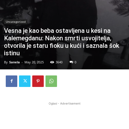
Uncategorized
Vesna je kao beba ostavljena u kesi na
Kalemegdanu: Nakon smrti usvojitelja,
otvorila je staru fioku u kući i saznala šok
istinu
By
Sanela
-
May 20, 2025
3640
0
Oglasi - Advertisement