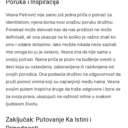
Poruka i Inspiracija
Vesna Petrović nije samo još jedna priča o potrazi za
identitetom; njena borba nosi snažnu poruku društvu.
Ponekad može delovati kao da nas prošlost ne može
definisati, ali ona ukazuje na to koliko je važno znati ko
smo i odakle dolazimo. Iako možda nikada neće saznati
ime onoga ko ju je ostavio, Vesna zna da nije sama u
svojoj potrazi. Njena priča je poziv na buđenje svesti o
deci koja su ostavljena, zaboravljena ili razdvojena od
svojih porodica. Ona podseća društvo na odgovornost da
pruži pomoć onima koji su najranjiviji među nama. Vesna
svojim putem inspirira druge da traže odgovore i bore se
za svoja prava, ukazujući na važnost istine u svakom
ljudskom životu.
Zaključak: Putovanje Ka Istini i