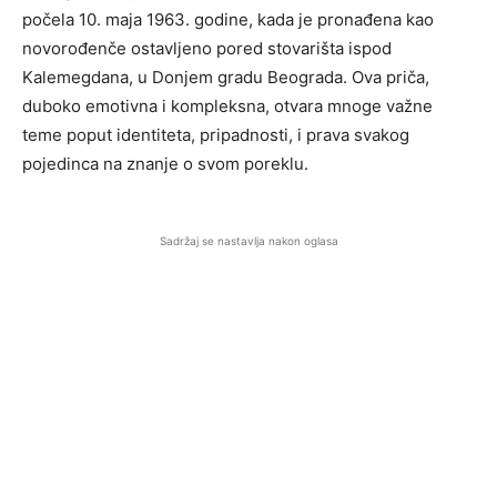
počela 10. maja 1963. godine, kada je pronađena kao
novorođenče ostavljeno pored stovarišta ispod
Kalemegdana, u Donjem gradu Beograda. Ova priča,
duboko emotivna i kompleksna, otvara mnoge važne
teme poput identiteta, pripadnosti, i prava svakog
pojedinca na znanje o svom poreklu.
Sadržaj se nastavlja nakon oglasa