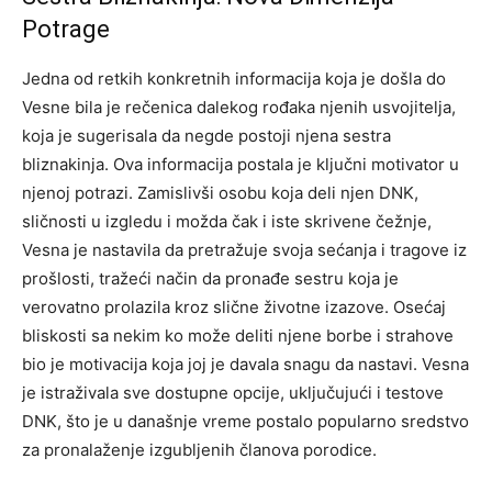
Potrage
Jedna od retkih konkretnih informacija koja je došla do
Vesne bila je rečenica dalekog rođaka njenih usvojitelja,
koja je sugerisala da negde postoji njena sestra
bliznakinja. Ova informacija postala je ključni motivator u
njenoj potrazi. Zamislivši osobu koja deli njen DNK,
sličnosti u izgledu i možda čak i iste skrivene čežnje,
Vesna je nastavila da pretražuje svoja sećanja i tragove iz
prošlosti, tražeći način da pronađe sestru koja je
verovatno prolazila kroz slične životne izazove. Osećaj
bliskosti sa nekim ko može deliti njene borbe i strahove
bio je motivacija koja joj je davala snagu da nastavi. Vesna
je istraživala sve dostupne opcije, uključujući i testove
DNK, što je u današnje vreme postalo popularno sredstvo
za pronalaženje izgubljenih članova porodice.