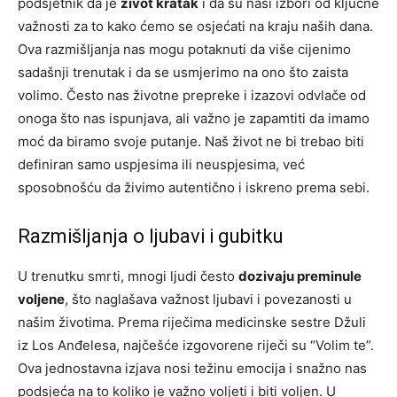
podsjetnik da je
život kratak
i da su naši izbori od ključne
važnosti za to kako ćemo se osjećati na kraju naših dana.
Ova razmišljanja nas mogu potaknuti da više cijenimo
sadašnji trenutak i da se usmjerimo na ono što zaista
volimo. Često nas životne prepreke i izazovi odvlače od
onoga što nas ispunjava, ali važno je zapamtiti da imamo
moć da biramo svoje putanje. Naš život ne bi trebao biti
definiran samo uspjesima ili neuspjesima, već
sposobnošću da živimo autentično i iskreno prema sebi.
Razmišljanja o ljubavi i gubitku
U trenutku smrti, mnogi ljudi često
dozivaju preminule
voljene
, što naglašava važnost ljubavi i povezanosti u
našim životima. Prema riječima medicinske sestre Džuli
iz Los Anđelesa, najčešće izgovorene riječi su “Volim te”.
Ova jednostavna izjava nosi težinu emocija i snažno nas
podsjeća na to koliko je važno voljeti i biti voljen. U