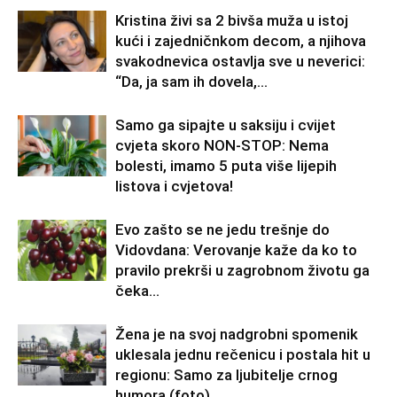
Kristina živi sa 2 bivša muža u istoj
kući i zajedničnkom decom, a njihova
svakodnevica ostavlja sve u neverici:
“Da, ja sam ih dovela,...
Samo ga sipajte u saksiju i cvijet
cvjeta skoro NON-STOP: Nema
bolesti, imamo 5 puta više lijepih
listova i cvjetova!
Evo zašto se ne jedu trešnje do
Vidovdana: Verovanje kaže da ko to
pravilo prekrši u zagrobnom životu ga
čeka…
Žena je na svoj nadgrobni spomenik
uklesala jednu rečenicu i postala hit u
regionu: Samo za ljubitelje crnog
humora (foto)