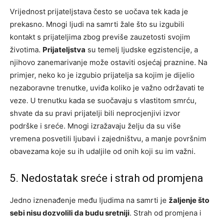
Vrijednost prijateljstava često se uočava tek kada je
prekasno. Mnogi ljudi na samrti žale što su izgubili
kontakt s prijateljima zbog previše zauzetosti svojim
životima.
Prijateljstva
su temelj ljudske egzistencije, a
njihovo zanemarivanje može ostaviti osjećaj praznine. Na
primjer, neko ko je izgubio prijatelja sa kojim je dijelio
nezaboravne trenutke, uviđa koliko je važno održavati te
veze. U trenutku kada se suočavaju s vlastitom smrću,
shvate da su pravi prijatelji bili neprocjenjivi izvor
podrške i sreće. Mnogi izražavaju želju da su više
vremena posvetili ljubavi i zajedništvu, a manje površnim
obavezama koje su ih udaljile od onih koji su im važni.
5. Nedostatak sreće i strah od promjena
Jedno iznenađenje među ljudima na samrti je
žaljenje što
sebi nisu dozvolili da budu sretniji
. Strah od promjena i