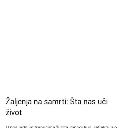
Žaljenja na samrti: Šta nas uči
život
U posljednjim trenucima života, mnogi ljudi reflektuju o