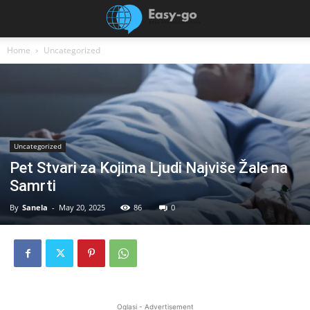
Home
Uncategorized
Uncategorized
Pet Stvari za Kojima Ljudi Najviše Žale na
Samrti
By
Sanela
-
May 20, 2025
86
0
Oglasi - Advertisement