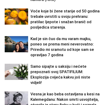
Voće koje bi žene starije od 50 godina
trebale uvrstiti u svoju prehranu:
pratilac ljepote i snažan branič od
posljedica starenja.
Kad je sin čuo da mu varam majku,
poneo se prema meni neverovatno:
Priredio mi sramotu od koje sam se
opravljao 7 godina
Samo sipajte u saksiju i nećete
prepoznati svoj SPATIFILIUM:
Eksplozija cvijeća kakvu još niste
vidjeli!
Vesna je kao beba ostavljena u kesi na
Kalemegdanu: Nakon smrti usvojitelja,
otvorila je staru fioku u kući i saznala