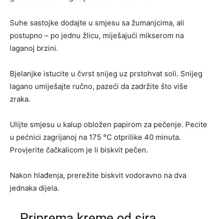
Suhe sastojke dodajte u smjesu sa žumanjcima, ali
postupno – po jednu žlicu, miješajući mikserom na
laganoj brzini.
Bjelanjke istucite u čvrst snijeg uz prstohvat soli. Snijeg
lagano umiješajte ručno, pazeći da zadržite što više
zraka.
Ulijte smjesu u kalup obložen papirom za pečenje. Pecite
u pećnici zagrijanoj na 175 °C otprilike 40 minuta.
Provjerite čačkalicom je li biskvit pečen.
Nakon hlađenja, prerežite biskvit vodoravno na dva
jednaka dijela.
Priprema kreme od sira