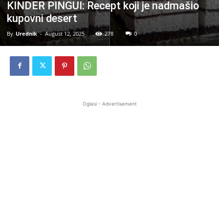
KINDER PINGUI: Recept koji je nadmašio
kupovni desert
By
Urednik
-
August 12, 2025
278
0
Oglasi - Advertisement