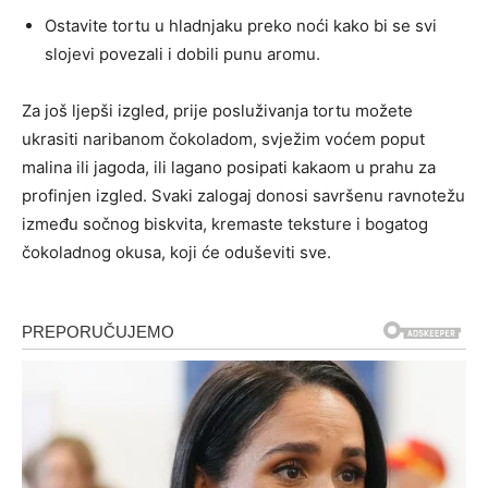
Ostavite tortu u hladnjaku preko noći kako bi se svi
slojevi povezali i dobili punu aromu.
Za još ljepši izgled, prije posluživanja tortu možete
ukrasiti naribanom čokoladom, svježim voćem poput
malina ili jagoda, ili lagano posipati kakaom u prahu za
profinjen izgled. Svaki zalogaj donosi savršenu ravnotežu
između sočnog biskvita, kremaste teksture i bogatog
čokoladnog okusa, koji će oduševiti sve.