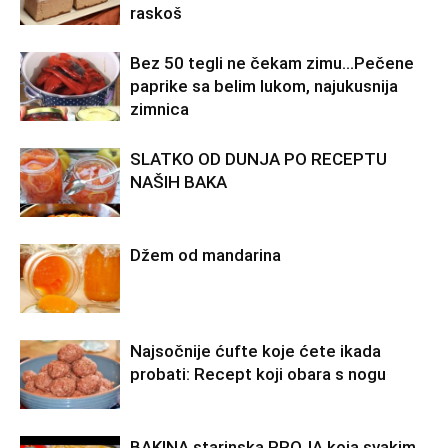
raskoš
Bez 50 tegli ne čekam zimu…Pečene
paprike sa belim lukom, najukusnija
zimnica
SLATKO OD DUNJA PO RECEPTU
NAŠIH BAKA
Džem od mandarina
Najsočnije ćufte koje ćete ikada
probati: Recept koji obara s nogu
BAKINA starinska PROJA koja svakim