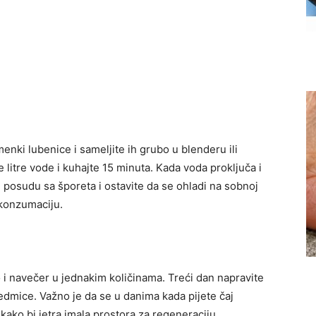
menki lubenice i sameljite ih grubo u blenderu ili
 litre vode i kuhajte 15 minuta. Kada voda proključa i
 posudu sa šporeta i ostavite da se ohladi na sobnoj
 konzumaciju.
o i navečer u jednakim količinama. Treći dan napravite
edmice. Važno je da se u danima kada pijete čaj
ako bi jetra imala prostora za regeneraciju.