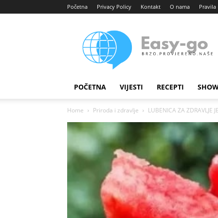
Početna
Privacy Policy
Kontakt
O nama
Pravila 
Easy
portal
POČETNA
VIJESTI
RECEPTI
SHOW
Home
Priroda i zdravlje
LUBENICA ZA ZDRAVLJE JETR