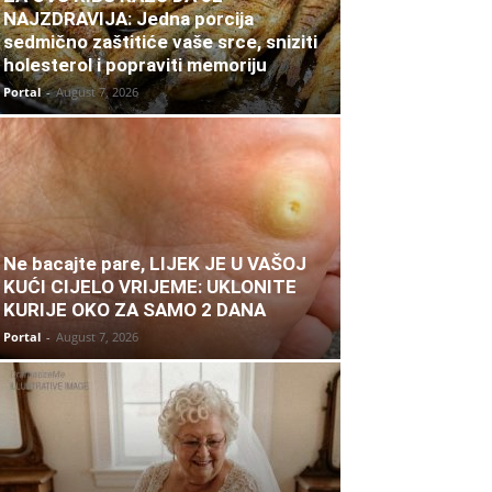
NAJZDRAVIJA: Jedna porcija
sedmično zaštitiće vaše srce, sniziti
holesterol i popraviti memoriju
Portal
-
August 7, 2026
Ne bacajte pare, LIJEK JE U VAŠOJ
KUĆI CIJELO VRIJEME: UKLONITE
KURIJE OKO ZA SAMO 2 DANA
Portal
-
August 7, 2026