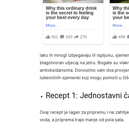
Iako ih mnogi izbjegavaju ili ispljunu, sjem
blagotvoran utjecaj na jetru. Bogate su vla
antioksidansima. Donosimo vam dva provjer
lubeničnih sjemenki koji mogu pomoći u čišć
Recept 1: Jednostavni č
Ovaj recept je lagan za pripremu i ne zahti
voda, a priprema traje manje od pola sata.