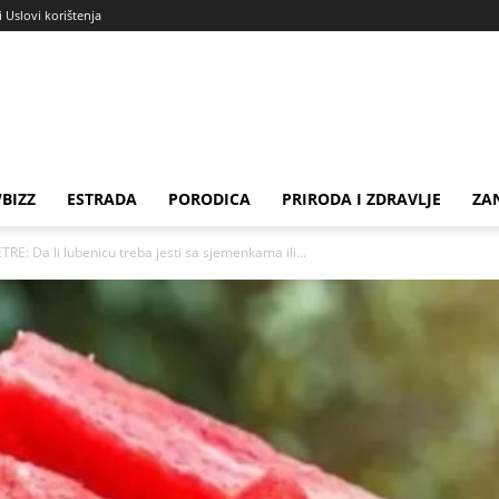
i Uslovi korištenja
BIZZ
ESTRADA
PORODICA
PRIRODA I ZDRAVLJE
ZA
E: Da li lubenicu treba jesti sa sjemenkama ili...