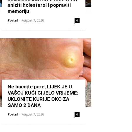
sniziti holesterol i popraviti
memoriju
Portal
-
August 7, 2026
0
Ne bacajte pare, LIJEK JE U
VAŠOJ KUĆI CIJELO VRIJEME:
UKLONITE KURIJE OKO ZA
SAMO 2 DANA
Portal
-
August 7, 2026
0