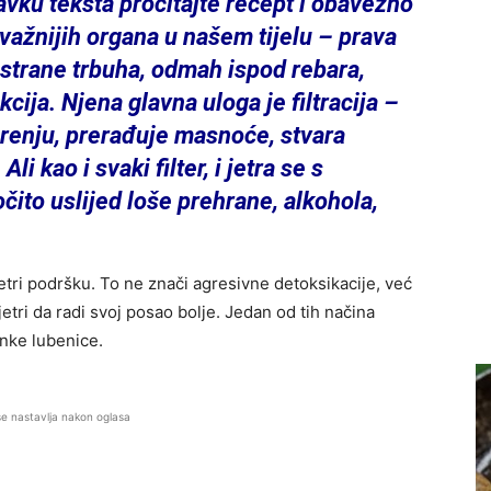
tavku teksta pročitajte recept i obavezno
jvažnijih organa u našem tijelu – prava
 strane trbuha, odmah ispod rebara,
kcija. Njena glavna uloga je filtracija –
arenju, prerađuje masnoće, stvara
li kao i svaki filter, i jetra se s
ito uslijed loše prehrane, alkohola,
etri podršku. To ne znači agresivne detoksikacije, već
ri da radi svoj posao bolje. Jedan od tih načina
enke lubenice.
se nastavlja nakon oglasa