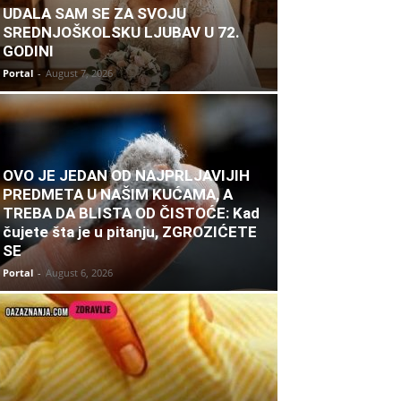
UDALA SAM SE ZA SVOJU
SREDNJOŠKOLSKU LJUBAV U 72.
GODINI
Portal
-
August 7, 2026
OVO JE JEDAN OD NAJPRLJAVIJIH
PREDMETA U NAŠIM KUĆAMA, A
TREBA DA BLISTA OD ČISTOĆE: Kad
čujete šta je u pitanju, ZGROZIĆETE
SE
Portal
-
August 6, 2026