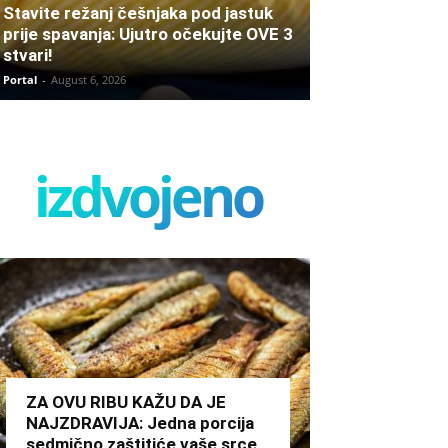
Stavite režanj češnjaka pod jastuk
prije spavanja: Ujutro očekujte OVE 3
stvari!
Portal
-
August 6, 2026
izdvojeno
ZA OVU RIBU KAŽU DA JE
NAJZDRAVIJA: Jedna porcija
sedmično zaštitiće vaše srce,