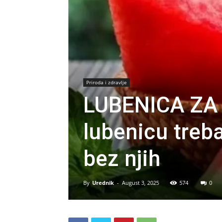
Priroda i zdravlje
LUBENICA ZA 
lubenicu treba
bez njih
By
Urednik
-
August 3, 2025
574
0