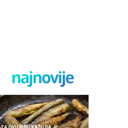
najnovije
ZA OVU RIBU KAŽU DA JE