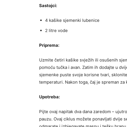
Sastojci:
4 kašike sjemenki lubenice
2 litre vode
Priprema:
Uzmite četiri kašike svježih ili osušenih sje
pomoću tučka i avan. Zatim ih dodajte u dvije
sjemenke puste svoje korisne tvari, sklonite
temperaturi. Nakon toga, čaj je spreman za
Upotreba:
Pijte ovaj napitak dva dana zaredom – ujutr
pauzu. Ovaj ciklus možete ponavljati dvije s
odmarate i izbjegavate masnu i tešku hranu k