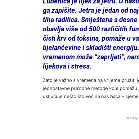
Lubenica je lijek za jetru. U nas
ga zapišite. Jetra je jedan od na
tiha radilica. Smještena s desne
obavlja više od 500 različitih fun
čisti krv od toksina, pomaže u v
bjelančevine i skladišti energiju. A
vremenom može “zaprljati”, naroč
lijekova i stresa.
Zato je važno s vremena na vrijeme pružiti j
jednostavne prirodne metode koje pomažu jet
uključuje nešto što većina nas baca – sjem
Sadržaj 