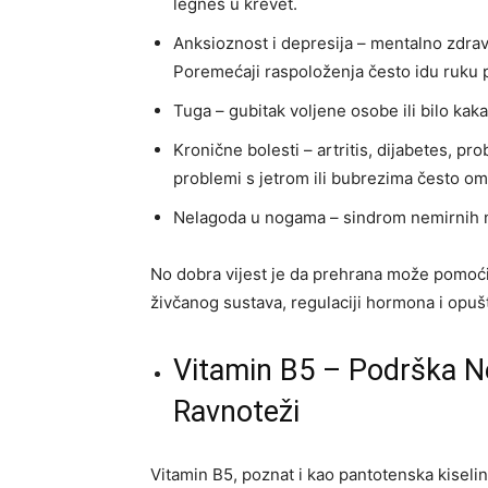
legneš u krevet.
Anksioznost i depresija – mentalno zdravl
Poremećaji raspoloženja često idu ruku 
Tuga – gubitak voljene osobe ili bilo ka
Kronične bolesti – artritis, dijabetes, pr
problemi s jetrom ili bubrezima često om
Nelagoda u nogama – sindrom nemirnih no
No dobra vijest je da prehrana može pomoći.
živčanog sustava, regulaciji hormona i opušta
Vitamin B5 – Podrška 
Ravnoteži
Vitamin B5, poznat i kao pantotenska kiselin