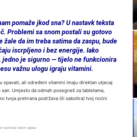
ji nam pomaže jkod sna? U nastavk teksta
eč. Problemi sa snom postali su gotovo
e žale da im treba satima da zaspu, bude
ćaju iscrpljeno i bez energije. Iako
 jedno je sigurno — tijelo ne funkcionira
esu važnu ulogu igraju vitamini.
spavati, ali određeni vitamini imaju direktan utjecaj
ju san. Umjesto da odmah posegneš za tabletama,
o tvoja prehrana podržava (ili sabotira) tvoj noćni
se nastavlja nakon oglasa