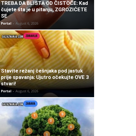
TREBA DA BLISTA OD ČISTOĆE: Kad
čujete šta je u pitanju, ZGROZIĆETE
SE
Portal
-
August 6, 2026
Stavite režanj češnjaka pod jastuk
prije spavanja: Ujutro očekujte OVE 3
stvari!
Portal
-
August 6, 2026