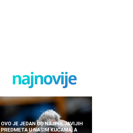
najnovije
OVO JE JEDAN OD NAJPRLJAVIJIH
PREDMETA U NAŠIM KUĆAMA, A