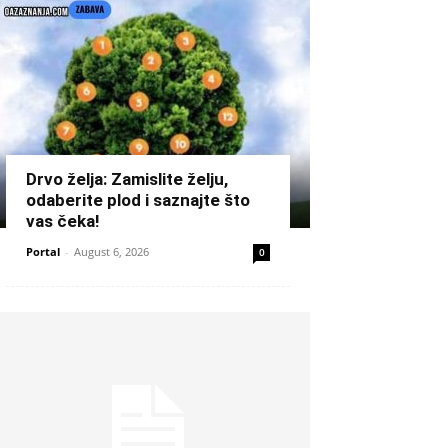
Drvo želja: Zamislite želju,
odaberite plod i saznajte što
vas čeka!
Portal
-
August 6, 2026
0