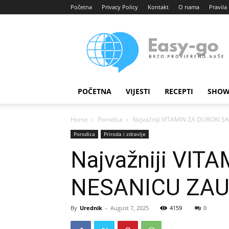
Početna
Privacy Policy
Kontakt
O nama
Pravila 
Easy
portal
POČETNA
VIJESTI
RECEPTI
SHOW
Home
Porodica
Najvažniji VITAMIN ZA DUBOKI SAN
Porodica
Priroda i zdravlje
Najvažniji VITA
NESANICU ZAU
By
Urednik
-
August 7, 2025
4159
0