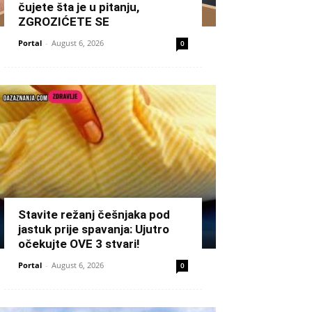
čujete šta je u pitanju,
ZGROZIĆETE SE
Portal
-
August 6, 2026
0
Stavite režanj češnjaka pod
jastuk prije spavanja: Ujutro
očekujte OVE 3 stvari!
Portal
-
August 6, 2026
0