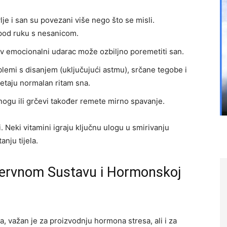
je i san su povezani više nego što se misli.
pod ruku s nesanicom.
kav emocionalni udarac može ozbiljno poremetiti san.
oblemi s disanjem (uključujući astmu), srčane tegobe i
etaju normalan ritam sna.
gu ili grčevi također remete mirno spavanje.
 Neki vitamini igraju ključnu ulogu u smirivanju
nju tijela.
Nervnom Sustavu i Hormonskoj
a, važan je za proizvodnju hormona stresa, ali i za