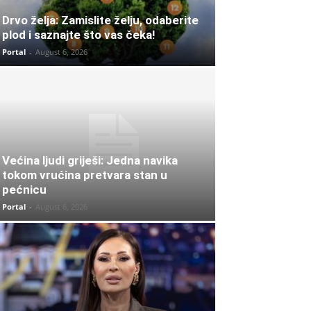
Drvo želja: Zamislite želju, odaberite
plod i saznajte što vas čeka!
Portal
-
August 6, 2026
Većina ljudi griješi: Jedna navika
tokom vrućina pretvara stan u
pećnicu
Portal
-
August 6, 2026