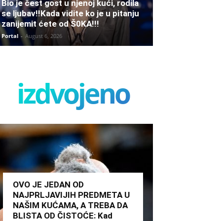
Bio je čest gost u njenoj kući, rodila
se ljubav!!Kada vidite ko je u pitanju
zanijemit ćete od Š0KA!!!
Portal
-
August 6, 2026
izdvojeno
OVO JE JEDAN OD
NAJPRLJAVIJIH PREDMETA U
NAŠIM KUĆAMA, A TREBA DA
BLISTA OD ČISTOĆE: Kad