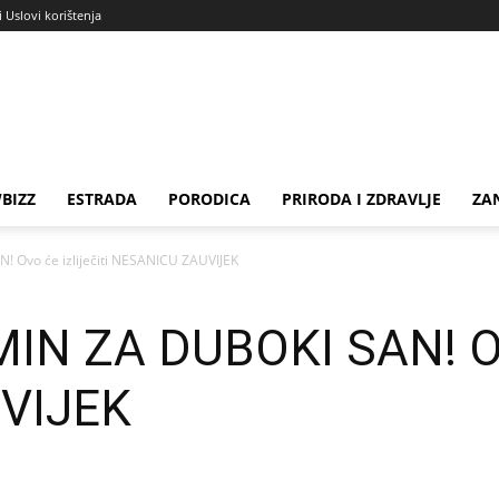
i Uslovi korištenja
BIZZ
ESTRADA
PORODICA
PRIRODA I ZDRAVLJE
ZA
! Ovo će izliječiti NESANICU ZAUVIJEK
MIN ZA DUBOKI SAN! Ovo
VIJEK