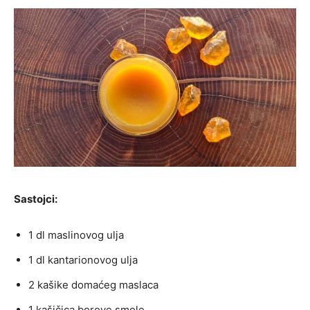
Sastojci:
1 dl maslinovog ulja
1 dl kantarionovog ulja
2 kašike domaćeg maslaca
1 kašičica borove smole