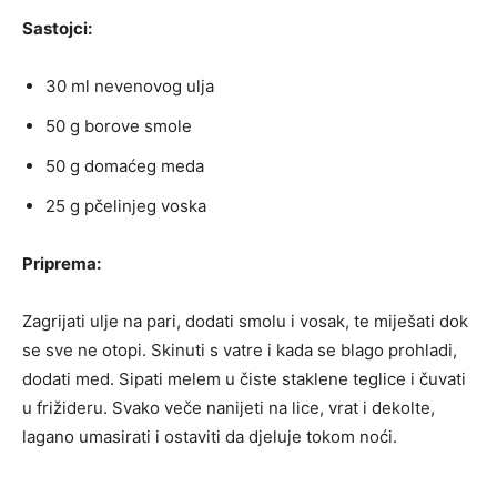
Sastojci:
30 ml nevenovog ulja
50 g borove smole
50 g domaćeg meda
25 g pčelinjeg voska
Priprema:
Zagrijati ulje na pari, dodati smolu i vosak, te miješati dok
se sve ne otopi. Skinuti s vatre i kada se blago prohladi,
dodati med. Sipati melem u čiste staklene teglice i čuvati
u frižideru. Svako veče nanijeti na lice, vrat i dekolte,
lagano umasirati i ostaviti da djeluje tokom noći.