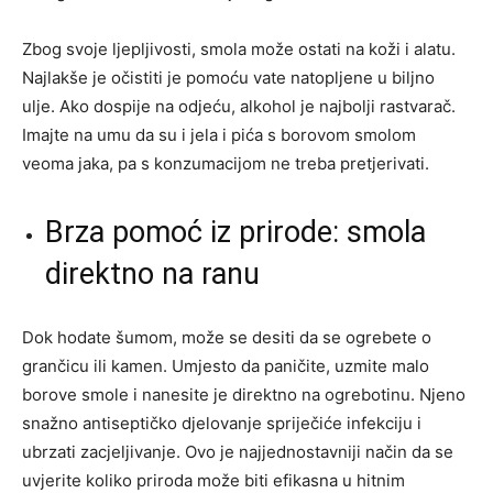
Zbog svoje ljepljivosti, smola može ostati na koži i alatu.
Najlakše je očistiti je pomoću vate natopljene u biljno
ulje. Ako dospije na odjeću, alkohol je najbolji rastvarač.
Imajte na umu da su i jela i pića s borovom smolom
veoma jaka, pa s konzumacijom ne treba pretjerivati.
Brza pomoć iz prirode: smola
direktno na ranu
Dok hodate šumom, može se desiti da se ogrebete o
grančicu ili kamen. Umjesto da paničite, uzmite malo
borove smole i nanesite je direktno na ogrebotinu. Njeno
snažno antiseptičko djelovanje spriječiće infekciju i
ubrzati zacjeljivanje. Ovo je najjednostavniji način da se
uvjerite koliko priroda može biti efikasna u hitnim