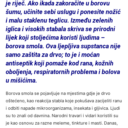
je riječ. Ako ikada zakoračite u borovu
šumu, učinite sebi uslugu i ponesite nožić
i malu staklenu teglicu. Između zelenih
iglica i visokih stabala skriva se prirodni
lijek koji stoljećima koristi ljudima –
borova smola. Ova ljepljiva supstanca nije
samo zaštita za drvo; to je i moćan
antiseptik koji pomaže kod rana, kožnih
oboljenja, respiratornih problema i bolova
u mišićima.
Borova smola se pojavljuje na mjestima gdje je drvo
oštećeno, kao reakcija stabla koje pokušava zacijeliti ranu
i odbiti napade mikroorganizama, insekata i gljivica. Ljudi
su to znali od davnina. Narodni travari i vidari koristili su
je kao osnovu za razne meleme, tinkture i masti. Danas,