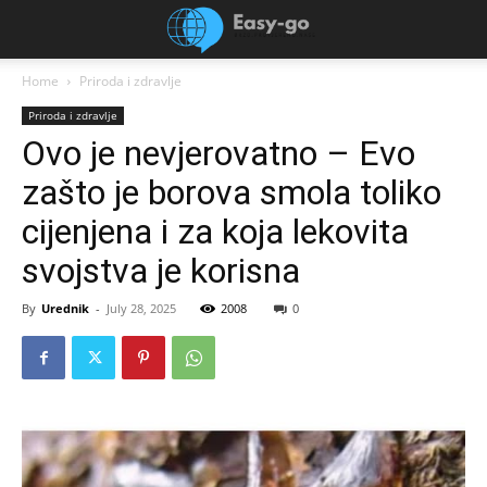
Home
Priroda i zdravlje
Priroda i zdravlje
Ovo je nevjerovatno – Evo
zašto je borova smola toliko
cijenjena i za koja lekovita
svojstva je korisna
By
Urednik
-
July 28, 2025
2008
0