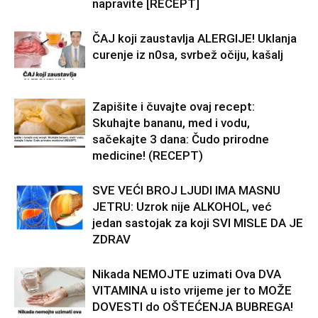
napravite [RECEPT]
ČAJ koji zaustavlja ALERGIJE! Uklanja
curenje iz n0sa, svrbež očiju, kašalj
Zapišite i čuvajte ovaj recept:
Skuhajte bananu, med i vodu,
sačekajte 3 dana: Čudo prirodne
medicine! (RECEPT)
SVE VEĆI BROJ LJUDI IMA MASNU
JETRU: Uzrok nije ALKOHOL, već
jedan sastojak za koji SVI MISLE DA JE
ZDRAV
Nikada NEMOJTE uzimati Ova DVA
VITAMINA u isto vrijeme jer to MOŽE
DOVESTI do OŠTEĆENJA BUBREGA!