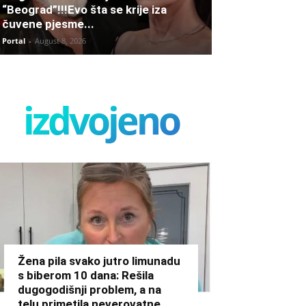
“Beograd”!!!Evo šta se krije iza
čuvene pjesme...
Portal
-
August 8, 2026
izdvojeno
Žena pila svako jutro limunadu
s biberom 10 dana: Rešila
dugogodišnji problem, a na
telu primetila neverovatne