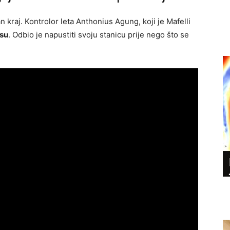
 kraj. Kontrolor leta Anthonius Agung, koji je Mafelli
esu
. Odbio je napustiti svoju stanicu prije nego što se