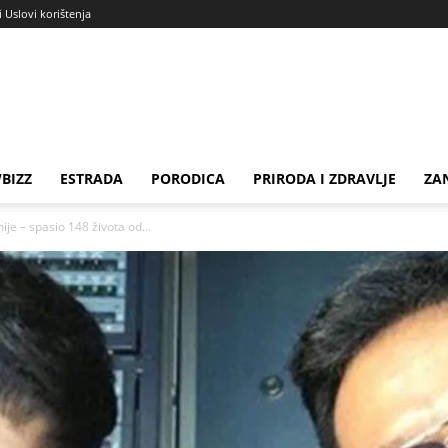
i Uslovi korištenja
BIZZ
ESTRADA
PORODICA
PRIRODA I ZDRAVLJE
ZA
nije – spasio 148 života od...