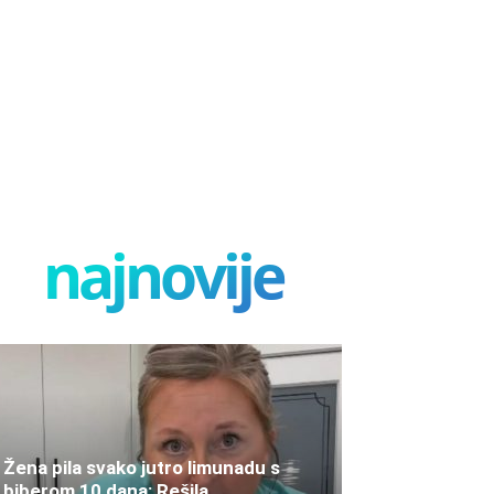
najnovije
Žena pila svako jutro limunadu s
biberom 10 dana: Rešila