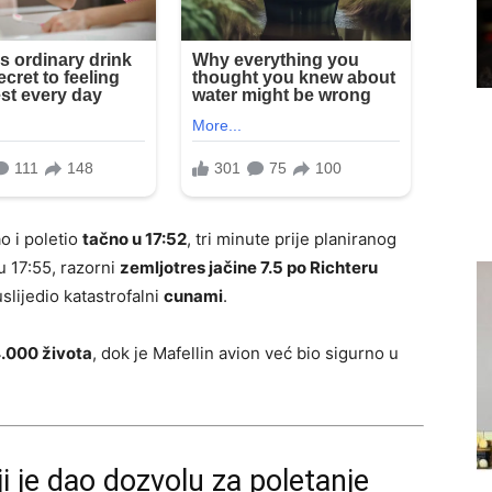
o i poletio
tačno u 17:52
, tri minute prije planiranog
u 17:55, razorni
zemljotres jačine 7.5 po Richteru
slijedio katastrofalni
cunami
.
.000 života
, dok je Mafellin avion već bio sigurno u
ji je dao dozvolu za poletanje