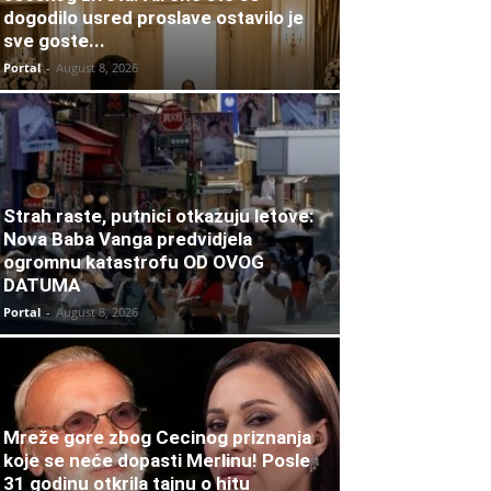
dogodilo usred proslave ostavilo je
sve goste...
Portal
-
August 8, 2026
Strah raste, putnici otkazuju letove:
Nova Baba Vanga predvidjela
ogromnu katastrofu OD OVOG
DATUMA
Portal
-
August 8, 2026
Mreže gore zbog Cecinog priznanja
koje se neće dopasti Merlinu! Posle
31 godinu otkrila tajnu o hitu