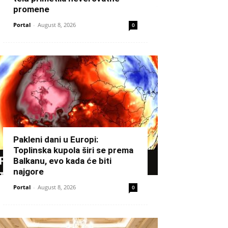
promene
Portal
-
August 8, 2026
0
Pakleni dani u Europi:
Toplinska kupola širi se prema
Balkanu, evo kada će biti
najgore
Portal
-
August 8, 2026
0