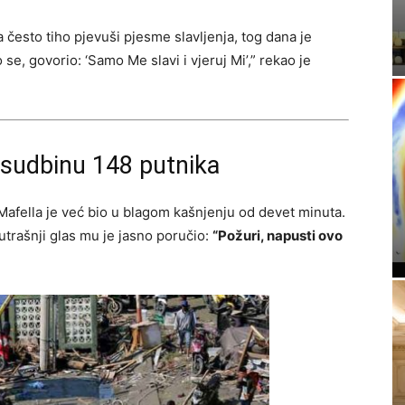
 često tiho pjevuši pjesme slavljenja, tog dana je
 se, govorio: ‘Samo Me slavi i vjeruj Mi’,” rekao je
a sudbinu 148 putnika
, Mafella je već bio u blagom kašnjenju od devet minuta.
nutrašnji glas mu je jasno poručio:
“Požuri, napusti ovo