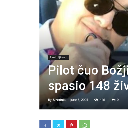
Zanimljivosti
Pilot čuo Božji
spasio 148 ži
By
Urednik
-
June 5, 2025
446
0