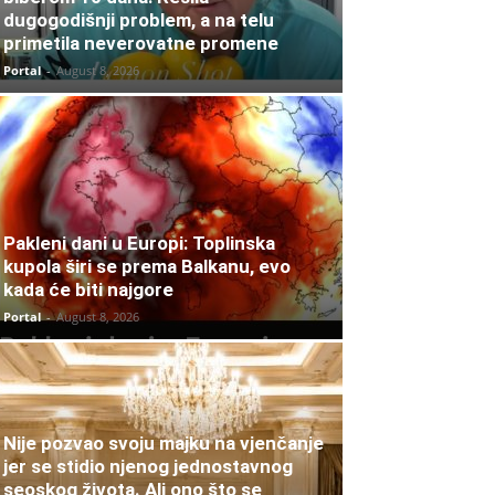
dugogodišnji problem, a na telu
primetila neverovatne promene
Portal
-
August 8, 2026
Pakleni dani u Europi: Toplinska
kupola širi se prema Balkanu, evo
kada će biti najgore
Portal
-
August 8, 2026
Nije pozvao svoju majku na vjenčanje
jer se stidio njenog jednostavnog
seoskog života. Ali ono što se