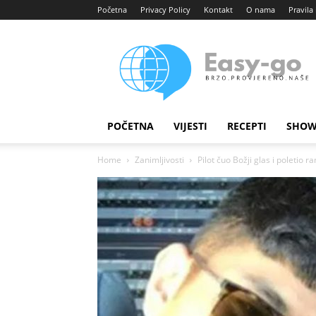
Početna
Privacy Policy
Kontakt
O nama
Pravila 
Easy
portal
POČETNA
VIJESTI
RECEPTI
SHOW
Home
Zanimljivosti
Pilot čuo Božji glas i poletio ra