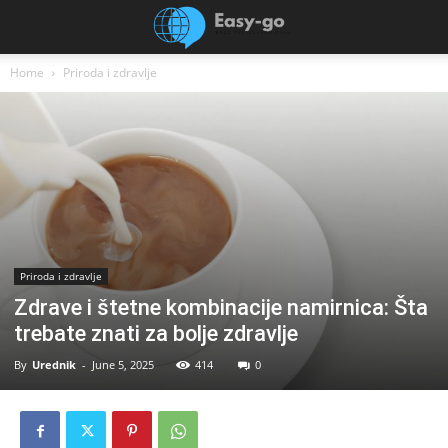
Home
Priroda i zdravlje
Priroda i zdravlje
Zdrave i štetne kombinacije namirnica: Šta
trebate znati za bolje zdravlje
By
Urednik
-
June 5, 2025
414
0