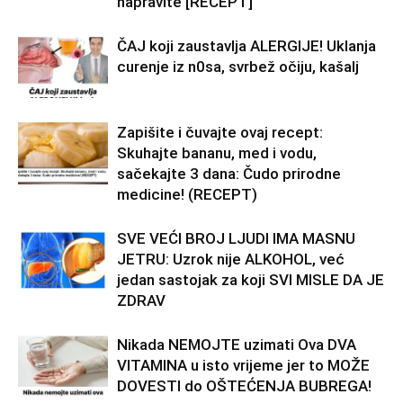
napravite [RECEPT]
ČAJ koji zaustavlja ALERGIJE! Uklanja
curenje iz n0sa, svrbež očiju, kašalj
Zapišite i čuvajte ovaj recept:
Skuhajte bananu, med i vodu,
sačekajte 3 dana: Čudo prirodne
medicine! (RECEPT)
SVE VEĆI BROJ LJUDI IMA MASNU
JETRU: Uzrok nije ALKOHOL, već
jedan sastojak za koji SVI MISLE DA JE
ZDRAV
Nikada NEMOJTE uzimati Ova DVA
VITAMINA u isto vrijeme jer to MOŽE
DOVESTI do OŠTEĆENJA BUBREGA!