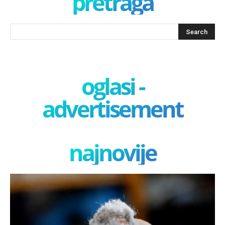
pretraga
oglasi -
advertisement
najnovije