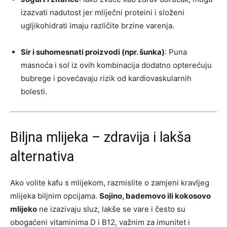
izazvati nadutost jer mliječni proteini i složeni
ugljikohidrati imaju različite brzine varenja.
Sir i suhomesnati proizvodi (npr. šunka)
: Puna
masnoća i sol iz ovih kombinacija dodatno opterećuju
bubrege i povećavaju rizik od kardiovaskularnih
bolesti.
Biljna mlijeka – zdravija i lakša
alternativa
Ako volite kafu s mlijekom, razmislite o zamjeni kravljeg
mlijeka biljnim opcijama.
Sojino, bademovo ili kokosovo
mlijeko
ne izazivaju sluz, lakše se vare i često su
obogaćeni vitaminima D i B12, važnim za imunitet i