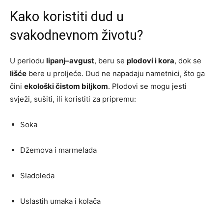
Kako koristiti dud u
svakodnevnom životu?
U periodu
lipanj–avgust
, beru se
plodovi i kora
, dok se
lišće
bere u proljeće. Dud ne napadaju nametnici, što ga
čini
ekološki čistom biljkom
. Plodovi se mogu jesti
svježi, sušiti, ili koristiti za pripremu:
Soka
Džemova i marmelada
Sladoleda
Uslastih umaka i kolača