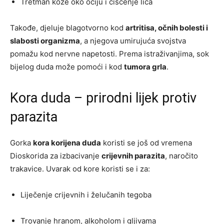
Tretman kože oko očiju i čišćenje lica
Takođe, djeluje blagotvorno kod
artritisa, očnih bolesti i
slabosti organizma
, a njegova umirujuća svojstva
pomažu kod nervne napetosti. Prema istraživanjima, sok
bijelog duda može pomoći i kod
tumora grla
.
Kora duda – prirodni lijek protiv
parazita
Gorka
kora korijena duda
koristi se još od vremena
Dioskorida za izbacivanje
crijevnih parazita
, naročito
trakavice. Uvarak od kore koristi se i za:
Liječenje crijevnih i želučanih tegoba
Trovanje hranom, alkoholom i gljivama