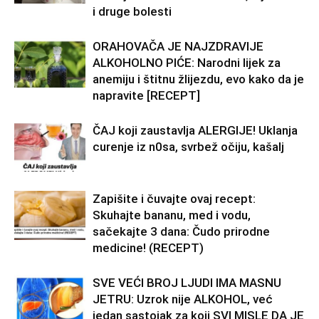
i druge bolesti
ORAHOVAČA JE NAJZDRAVIJE
ALKOHOLNO PIĆE: Narodni lijek za
anemiju i štitnu žlijezdu, evo kako da je
napravite [RECEPT]
ČAJ koji zaustavlja ALERGIJE! Uklanja
curenje iz n0sa, svrbež očiju, kašalj
Zapišite i čuvajte ovaj recept:
Skuhajte bananu, med i vodu,
sačekajte 3 dana: Čudo prirodne
medicine! (RECEPT)
SVE VEĆI BROJ LJUDI IMA MASNU
JETRU: Uzrok nije ALKOHOL, već
jedan sastojak za koji SVI MISLE DA JE