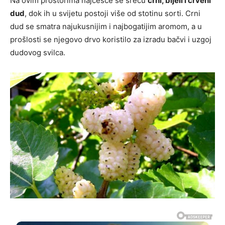
Na ovim prostorima najčešće se sreću
crni, bijeli i crveni
dud
, dok ih u svijetu postoji više od stotinu sorti. Crni
dud se smatra najukusnijim i najbogatijim aromom, a u
prošlosti se njegovo drvo koristilo za izradu bačvi i uzgoj
dudovog svilca.