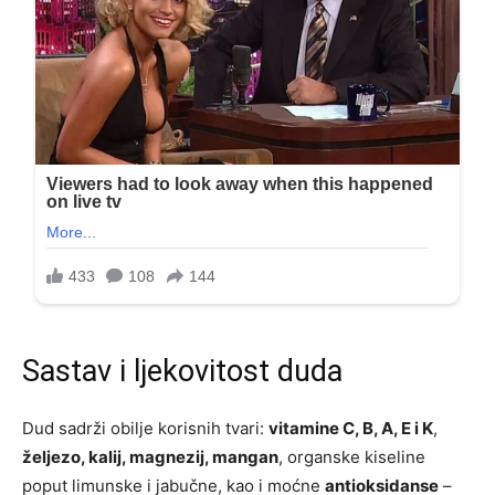
Sastav i ljekovitost duda
Dud sadrži obilje korisnih tvari:
vitamine C, B, A, E i K
,
željezo, kalij, magnezij, mangan
, organske kiseline
poput limunske i jabučne, kao i moćne
antioksidanse
–