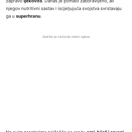
zapravo
ljekovito
. Danas je pomalo zaboravljeno, ali
njegov nutritivni sastav i iscjeljujuća svojstva svrstavaju
ga u
superhranu
.
Sadržaj se nastavlja nakon oglasa