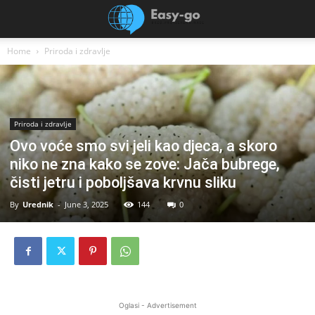
Home
Priroda i zdravlje
Priroda i zdravlje
Ovo voće smo svi jeli kao djeca, a skoro
niko ne zna kako se zove: Jača bubrege,
čisti jetru i poboljšava krvnu sliku
By
Urednik
-
June 3, 2025
144
0
Oglasi - Advertisement